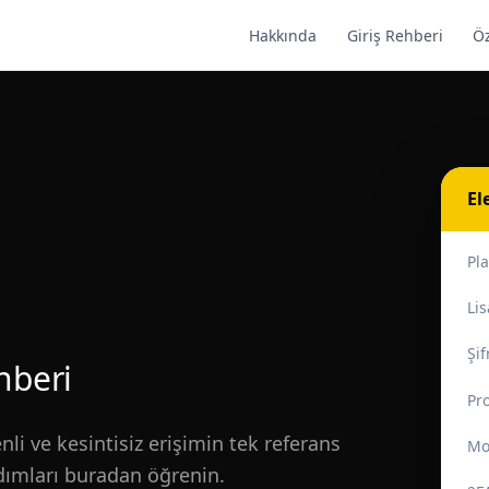
Hakkında
Giriş Rehberi
Öz
El
Pl
Li
Şi
hberi
Pr
i ve kesintisiz erişimin tek referans
Mo
adımları buradan öğrenin.