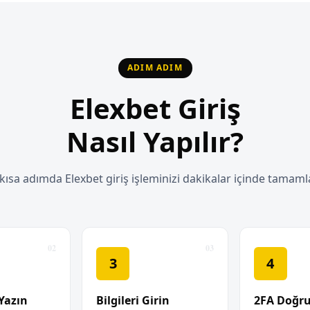
ADIM ADIM
Elexbet Giriş
Nasıl Yapılır?
kısa adımda Elexbet giriş işleminizi dakikalar içinde tamaml
3
4
 Yazın
Bilgileri Girin
2FA Doğru