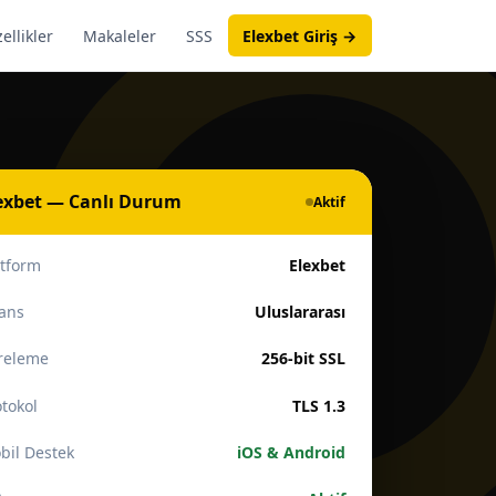
ellikler
Makaleler
SSS
Elexbet Giriş →
exbet — Canlı Durum
Aktif
atform
Elexbet
sans
Uluslararası
freleme
256-bit SSL
otokol
TLS 1.3
bil Destek
iOS & Android