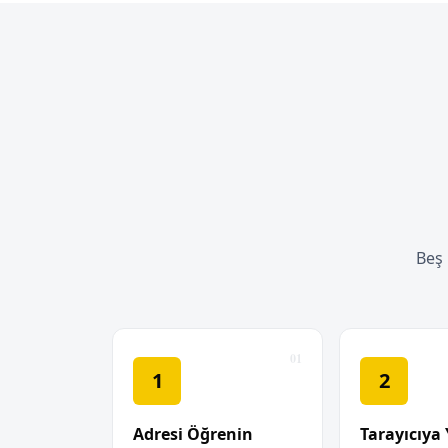
Beş 
1
2
Adresi Öğrenin
Tarayıcıya