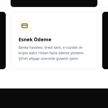
Esnek Ödeme
Banka havalesi, kredi kartı, e-cüzdan ve
kripto dahil 10'dan fazla ödeme yöntemi.
Şifreli altyapı üzerinde güvenli işlem.