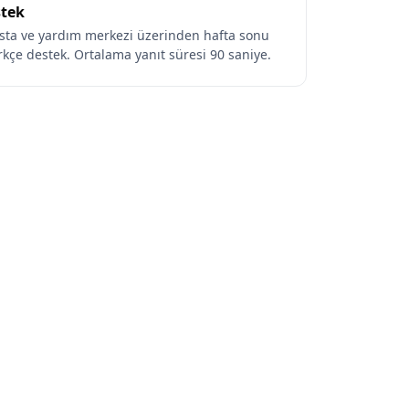
stek
osta ve yardım merkezi üzerinden hafta sonu
ürkçe destek. Ortalama yanıt süresi 90 saniye.