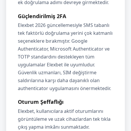
ek doğrulama adımı devreye girmektedir.
Güçlendirilmiş 2FA
Elexbet 2026 güncellemesiyle SMS tabanlı
tek faktörlü doğrulama yerini çok katmanlı
seçeneklere bırakmıştır. Google
Authenticator, Microsoft Authenticator ve
TOTP standardını destekleyen tüm
uygulamalar Elexbet ile uyumludur.
Güvenlik uzmanları, SIM değiştirme
saldırılarına karşı daha dayanıklı olan
authenticator uygulamasını önermektedir.
Oturum Şeffaflığı
Elexbet, kullanıcılara aktif oturumlarını
görüntüleme ve uzak cihazlardan tek tıkla
çıkış yapma imkânı sunmaktadır.