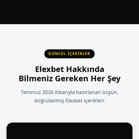
GÜNCEL İÇERIKLER
Elexbet Hakkında
Bilmeniz Gereken Her Şey
Temmuz 2026 itibarıyla hazırlanan özgün,
doğrulanmış Elexbet içerikleri.