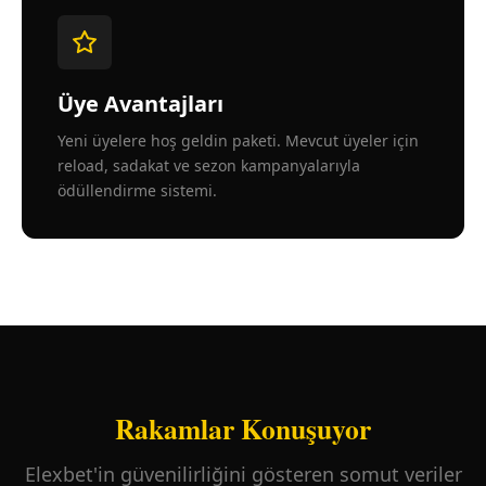
Üye Avantajları
Yeni üyelere hoş geldin paketi. Mevcut üyeler için
reload, sadakat ve sezon kampanyalarıyla
ödüllendirme sistemi.
Rakamlar Konuşuyor
Elexbet'in güvenilirliğini gösteren somut veriler