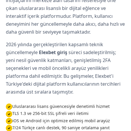
ihtiyaçlarını merkeze alan tasarım felsefesiyle öne
çıkan uluslararası lisanslı bir dijital eğlence ve
interaktif içerik platformudur. Platform, kullanıcı
deneyimini her güncellemeyle daha akıcı, daha hızlı ve
daha güvenli bir seviyeye taşımaktadır.
2026 yılında gerçekleştirilen kapsamlı teknik
güncellemeyle
Elexbet giriş
süreci sadeleştirilmiş;
yeni nesil güvenlik katmanları, genişletilmiş 2FA
seçenekleri ve mobil öncelikli arayüz yenilikleri
platforma dahil edilmiştir. Bu gelişmeler, Elexbet'i
Türkiye'deki dijital platform kullanıcılarının tercihleri
arasında üst sıralara taşımıştır.
Uluslararası lisans güvencesiyle denetimli hizmet
✓
TLS 1.3 ve 256-bit SSL şifreli veri iletimi
✓
iOS ve Android için optimize edilmiş mobil arayüz
✓
7/24 Türkçe canlı destek, 90 saniye ortalama yanıt
✓