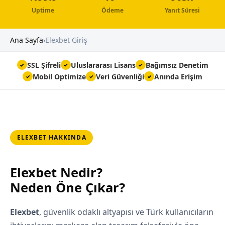
Uptime
Ödeme
Yanıt Süresi
Ana Sayfa
›
Elexbet Giriş
SSL Şifreli
Uluslararası Lisans
Bağımsız Denetim
✓
✓
✓
Mobil Optimize
Veri Güvenliği
Anında Erişim
✓
✓
✓
ELEXBET HAKKINDA
Elexbet Nedir?
Neden Öne Çıkar?
Elexbet
, güvenlik odaklı altyapısı ve Türk kullanıcıların