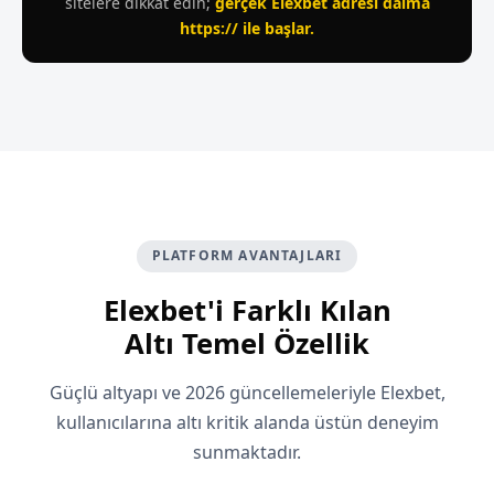
sitelere dikkat edin;
gerçek Elexbet adresi daima
https:// ile başlar.
PLATFORM AVANTAJLARI
Elexbet'i Farklı Kılan
Altı Temel Özellik
Güçlü altyapı ve 2026 güncellemeleriyle Elexbet,
kullanıcılarına altı kritik alanda üstün deneyim
sunmaktadır.