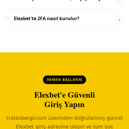
tüm özelliklere erişebilirsiniz.
adres üzerinden Kayıt Ol butonuna tıklayın, formu
doldurun ve e-posta veya SMS doğrulamasını
tamamlayın. Hesabınız hemen aktif olur ve hoş geldin
Elexbet giriş ekranındaki "Şifremi Unuttum"
08
Elexbet'te 2FA nasıl kurulur?
avantajlarına anında kavuşursunuz.
bağlantısına tıklayın. Üyelik e-posta adresinize
sıfırlama bağlantısı gönderilecektir. Bağlantı 15 dakika
geçerlidir. E-posta gelmezse spam klasörünüzü
Elexbet hesabınıza giriş yapın, sağ üstteki profil
kontrol edin; sorun devam ederse Elexbet canlı
menüsünden Güvenlik Ayarları'na gidin ve İki Faktörlü
desteğe başvurun.
Doğrulama seçeneğini aktif hale getirin. SMS veya
authenticator uygulama seçeneklerinden birini tercih
edin. SMS'e kıyasla authenticator uygulaması (Google,
Microsoft) SIM swap saldırılarına karşı çok daha
güvenlidir.
HEMEN BAŞLAYIN
Elexbet'e Güvenli
Giriş Yapın
tr.elexbetgir.com üzerinden doğrulanmış güncel
Elexbet giriş adresine ulaşın ve tüm üye