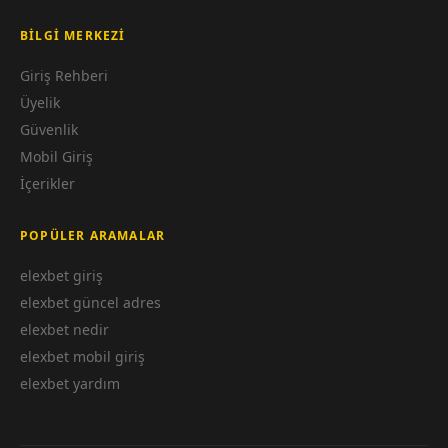
BILGI MERKEZI
Giriş Rehberi
Üyelik
Güvenlik
Mobil Giriş
İçerikler
POPÜLER ARAMALAR
elexbet giriş
elexbet güncel adres
elexbet nedir
elexbet mobil giriş
elexbet yardım