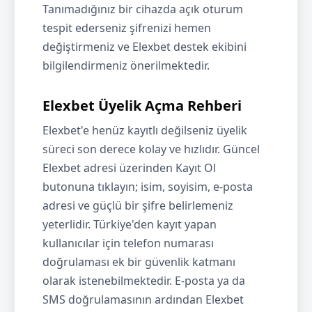
Tanımadığınız bir cihazda açık oturum
tespit ederseniz şifrenizi hemen
değiştirmeniz ve Elexbet destek ekibini
bilgilendirmeniz önerilmektedir.
Elexbet Üyelik Açma Rehberi
Elexbet'e henüz kayıtlı değilseniz üyelik
süreci son derece kolay ve hızlıdır. Güncel
Elexbet adresi üzerinden Kayıt Ol
butonuna tıklayın; isim, soyisim, e-posta
adresi ve güçlü bir şifre belirlemeniz
yeterlidir. Türkiye'den kayıt yapan
kullanıcılar için telefon numarası
doğrulaması ek bir güvenlik katmanı
olarak istenebilmektedir. E-posta ya da
SMS doğrulamasının ardından Elexbet