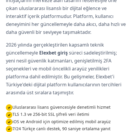
ihtiyaçlarını merkeze alan tasarım felsefesiyle öne
çıkan uluslararası lisanslı bir dijital eğlence ve
interaktif içerik platformudur. Platform, kullanıcı
deneyimini her güncellemeyle daha akıcı, daha hızlı ve
daha güvenli bir seviyeye taşımaktadır.
2026 yılında gerçekleştirilen kapsamlı teknik
güncellemeyle
Elexbet giriş
süreci sadeleştirilmiş;
yeni nesil güvenlik katmanları, genişletilmiş 2FA
seçenekleri ve mobil öncelikli arayüz yenilikleri
platforma dahil edilmiştir. Bu gelişmeler, Elexbet'i
Türkiye'deki dijital platform kullanıcılarının tercihleri
arasında üst sıralara taşımıştır.
Uluslararası lisans güvencesiyle denetimli hizmet
✓
TLS 1.3 ve 256-bit SSL şifreli veri iletimi
✓
iOS ve Android için optimize edilmiş mobil arayüz
✓
7/24 Türkçe canlı destek, 90 saniye ortalama yanıt
✓