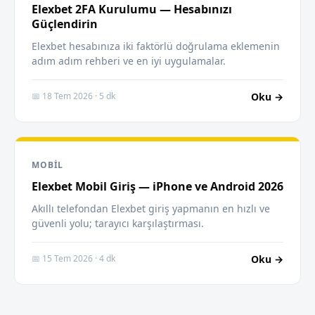
Elexbet 2FA Kurulumu — Hesabınızı
Güçlendirin
Elexbet hesabınıza iki faktörlü doğrulama eklemenin
adım adım rehberi ve en iyi uygulamalar.
Oku →
📅 18 Tem 2026 · 5 dk
MOBIL
Elexbet Mobil Giriş — iPhone ve Android 2026
Akıllı telefondan Elexbet giriş yapmanın en hızlı ve
güvenli yolu; tarayıcı karşılaştırması.
Oku →
📅 15 Tem 2026 · 4 dk