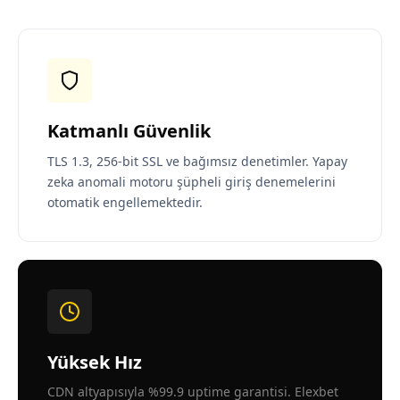
Katmanlı Güvenlik
TLS 1.3, 256-bit SSL ve bağımsız denetimler. Yapay
zeka anomali motoru şüpheli giriş denemelerini
otomatik engellemektedir.
Yüksek Hız
CDN altyapısıyla %99.9 uptime garantisi. Elexbet