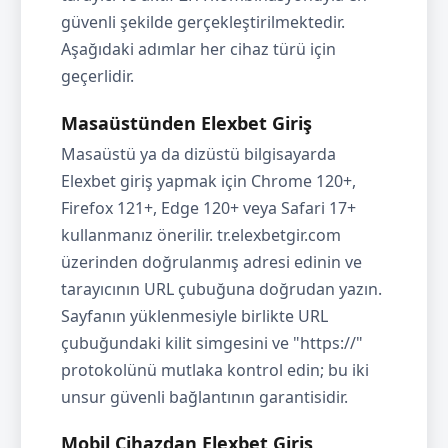
güvenli şekilde gerçekleştirilmektedir.
Aşağıdaki adımlar her cihaz türü için
geçerlidir.
Masaüstünden Elexbet Giriş
Masaüstü ya da dizüstü bilgisayarda
Elexbet giriş yapmak için Chrome 120+,
Firefox 121+, Edge 120+ veya Safari 17+
kullanmanız önerilir. tr.elexbetgir.com
üzerinden doğrulanmış adresi edinin ve
tarayıcının URL çubuğuna doğrudan yazın.
Sayfanın yüklenmesiyle birlikte URL
çubuğundaki kilit simgesini ve "https://"
protokolünü mutlaka kontrol edin; bu iki
unsur güvenli bağlantının garantisidir.
Mobil Cihazdan Elexbet Giriş