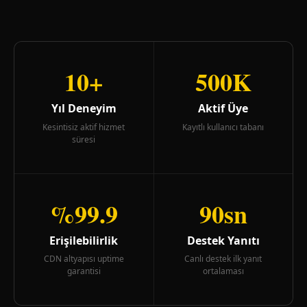
10+
500K
Yıl Deneyim
Aktif Üye
Kesintisiz aktif hizmet
Kayıtlı kullanıcı tabanı
süresi
%99.9
90sn
Erişilebilirlik
Destek Yanıtı
CDN altyapısı uptime
Canlı destek ilk yanıt
garantisi
ortalaması