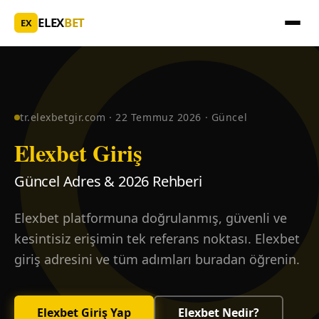
ELEX
BET
EX
tr.elexbetgir.com · 22 Temmuz 2026 · Güncel
Elexbet Giriş
Güncel Adres & 2026 Rehberi
Elexbet platformuna doğrulanmış, güvenli ve
kesintisiz erişimin tek referans noktası. Elexbet
giriş adresini ve tüm adımları buradan öğrenin.
Elexbet Giriş Yap
Elexbet Nedir?