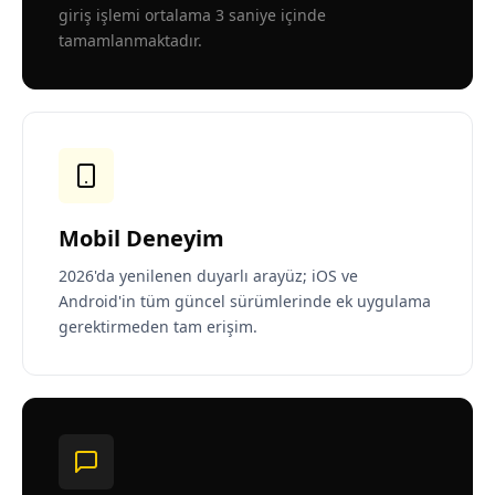
giriş işlemi ortalama 3 saniye içinde
tamamlanmaktadır.
Mobil Deneyim
2026'da yenilenen duyarlı arayüz; iOS ve
Android'in tüm güncel sürümlerinde ek uygulama
gerektirmeden tam erişim.