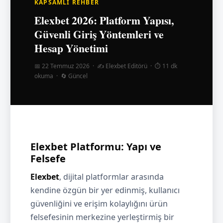
KAPSAMLI REHBER
Elexbet 2026: Platform Yapısı,
Güvenli Giriş Yöntemleri ve
Hesap Yönetimi
📅 22 Temmuz 2026 · ✍ Elexbet Editörü · ⏱ 11 dk
okuma · 🔄 Güncel
Elexbet Platformu: Yapı ve
Felsefe
Elexbet
, dijital platformlar arasında
kendine özgün bir yer edinmiş, kullanıcı
güvenliğini ve erişim kolaylığını ürün
felsefesinin merkezine yerleştirmiş bir