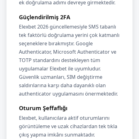
ek doğrulama adımı devreye girmektedir.
Güçlendirilmiş 2FA
Elexbet 2026 güncellemesiyle SMS tabanlı
tek faktörlü doğrulama yerini çok katmanlı
seçeneklere bırakmıştır. Google
Authenticator, Microsoft Authenticator ve
TOTP standardını destekleyen tüm
uygulamalar Elexbet ile uyumludur.
Güvenlik uzmanları, SIM değiştirme
saldırılarına karşı daha dayanıklı olan
authenticator uygulamasını önermektedir.
Oturum Şeffaflığı
Elexbet, kullanıcılara aktif oturumlarını
görüntüleme ve uzak cihazlardan tek tıkla
çıkış yapma imkânı sunmaktadır.