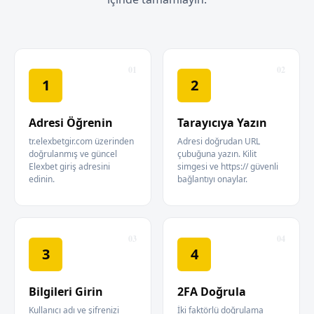
1
2
Adresi Öğrenin
Tarayıcıya Yazın
tr.elexbetgir.com üzerinden
Adresi doğrudan URL
doğrulanmış ve güncel
çubuğuna yazın. Kilit
Elexbet giriş adresini
simgesi ve https:// güvenli
edinin.
bağlantıyı onaylar.
3
4
Bilgileri Girin
2FA Doğrula
Kullanıcı adı ve şifrenizi
İki faktörlü doğrulama