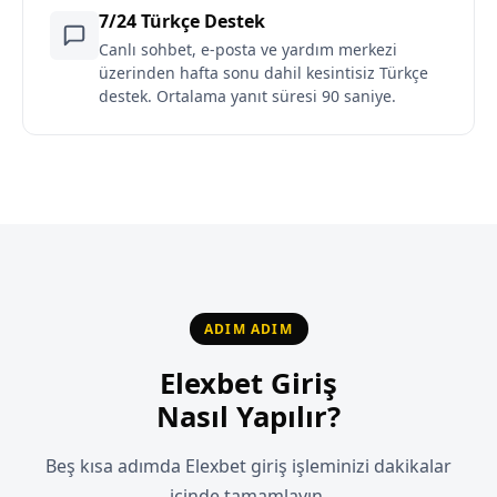
7/24 Türkçe Destek
Canlı sohbet, e-posta ve yardım merkezi
üzerinden hafta sonu dahil kesintisiz Türkçe
destek. Ortalama yanıt süresi 90 saniye.
ADIM ADIM
Elexbet Giriş
Nasıl Yapılır?
Beş kısa adımda Elexbet giriş işleminizi dakikalar
içinde tamamlayın.