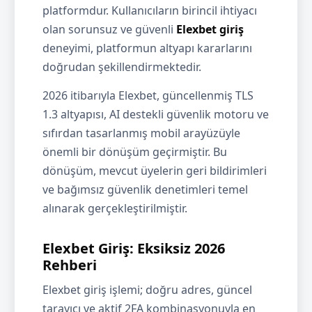
platformdur. Kullanıcıların birincil ihtiyacı
olan sorunsuz ve güvenli
Elexbet giriş
deneyimi, platformun altyapı kararlarını
doğrudan şekillendirmektedir.
2026 itibarıyla Elexbet, güncellenmiş TLS
1.3 altyapısı, AI destekli güvenlik motoru ve
sıfırdan tasarlanmış mobil arayüzüyle
önemli bir dönüşüm geçirmiştir. Bu
dönüşüm, mevcut üyelerin geri bildirimleri
ve bağımsız güvenlik denetimleri temel
alınarak gerçekleştirilmiştir.
Elexbet Giriş: Eksiksiz 2026
Rehberi
Elexbet giriş işlemi; doğru adres, güncel
tarayıcı ve aktif 2FA kombinasyonuyla en