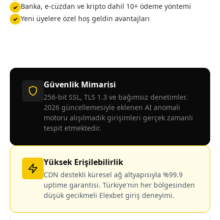
Banka, e-cüzdan ve kripto dahil 10+ ödeme yöntemi
✓
Yeni üyelere özel hoş geldin avantajları
✓
Güvenlik Mimarisi
256-bit SSL, TLS 1.3 ve bağımsız denetimler.
2026 güncellemesiyle eklenen AI anomali
motoru alışılmadık girişimleri gerçek zamanlı
tespit etmektedir.
Yüksek Erişilebilirlik
CDN destekli küresel ağ altyapısıyla %99.9
uptime garantisi. Türkiye'nin her bölgesinden
düşük gecikmeli Elexbet giriş deneyimi.