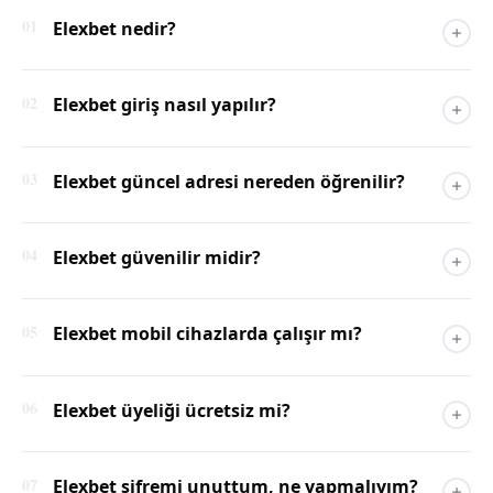
01
Elexbet nedir?
Elexbet, uluslararası lisans kapsamında faaliyet
02
Elexbet giriş nasıl yapılır?
gösteren, Türk kullanıcılara tam Türkçe arayüz ve 7/24
destek sunan dijital eğlence ve interaktif içerik
platformudur. Güvenlik odaklı altyapısı ve kesintisiz
tr.elexbetgir.com üzerinden doğrulanmış güncel
03
Elexbet güncel adresi nereden öğrenilir?
erişim altyapısıyla kullanıcı memnuniyetini öncelikli
Elexbet giriş adresini edinin. Adresi tarayıcınıza
hedef olarak benimseyen Elexbet, yıllar içinde güçlü
doğrudan yazın; URL'de kilit simgesi ve "https://"
bir üye tabanı oluşturmuştur.
olduğunu doğrulayın. Kullanıcı adı ve şifrenizi giriş
Elexbet güncel giriş adresi için tr.elexbetgir.com
04
Elexbet güvenilir midir?
formuna girin, Giriş butonuna tıklayın. 2FA aktifse
sayfasını düzenli olarak takip edin. Adres değişiklikleri
SMS ya da authenticator kodunuzu da girerek işlemi
anlık olarak güncellenmektedir. Arama motorlarından
tamamlayın.
ulaşılan sonuçlar her zaman resmi adres
Evet. Elexbet, uluslararası lisans çerçevesinde faaliyet
05
Elexbet mobil cihazlarda çalışır mı?
olmayabileceğinden, doğrulama için bu sayfayı
göstermekte olup bağımsız güvenlik denetimlerinden
kullanın ve adresi tarayıcınızda yer imi olarak
geçmektedir. 256-bit SSL şifreleme, TLS 1.3 protokolü
kaydedin.
ve yapay zeka destekli anomali tespiti, platformun
Evet. Elexbet'in 2026'da yenilenen duyarlı (responsive)
06
Elexbet üyeliği ücretsiz mi?
güvenlik standartlarını yüksek tutmaktadır.
arayüzü iOS ve Android'in tüm güncel sürümlerinde
sorunsuz çalışmaktadır. Ek uygulama indirmeye gerek
kalmadan mobil tarayıcıdan Elexbet giriş yapabilir,
Evet, Elexbet üyeliği tamamen ücretsizdir. Güncel
07
Elexbet şifremi unuttum, ne yapmalıyım?