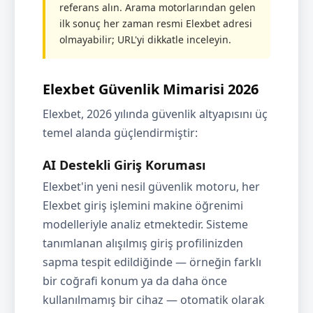
referans alın. Arama motorlarından gelen
ilk sonuç her zaman resmi Elexbet adresi
olmayabilir; URL'yi dikkatle inceleyin.
Elexbet Güvenlik Mimarisi 2026
Elexbet, 2026 yılında güvenlik altyapısını üç
temel alanda güçlendirmiştir:
AI Destekli Giriş Koruması
Elexbet'in yeni nesil güvenlik motoru, her
Elexbet giriş işlemini makine öğrenimi
modelleriyle analiz etmektedir. Sisteme
tanımlanan alışılmış giriş profilinizden
sapma tespit edildiğinde — örneğin farklı
bir coğrafi konum ya da daha önce
kullanılmamış bir cihaz — otomatik olarak