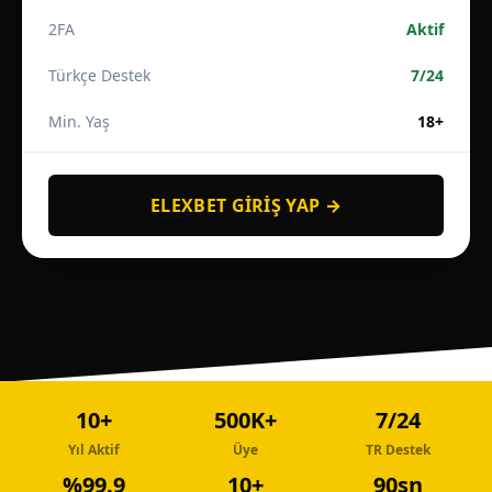
2FA
Aktif
Türkçe Destek
7/24
Min. Yaş
18+
ELEXBET GİRİŞ YAP →
10+
500K+
7/24
Yıl Aktif
Üye
TR Destek
%99.9
10+
90sn