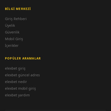
BILGI MERKEZI
Giriş Rehberi
Üyelik
Güvenlik
Mobil Giriş
İçerikler
POPÜLER ARAMALAR
elexbet giriş
elexbet güncel adres
elexbet nedir
elexbet mobil giriş
elexbet yardım