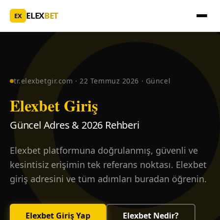
ELEX
BET
EX
tr.elexbetgir.com · 22 Temmuz 2026 · Güncel
Elexbet Giriş
Güncel Adres & 2026 Rehberi
Elexbet platformuna doğrulanmış, güvenli ve
kesintisiz erişimin tek referans noktası. Elexbet
giriş adresini ve tüm adımları buradan öğrenin.
Elexbet Giriş Yap
Elexbet Nedir?