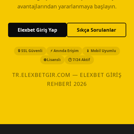
avantajlarından yararlanmaya başlayın.
Elexbet Giriş Yap
Sıkça Sorulanlar
🔒 SSL Güvenli
⚡ Anında Erişim
📱 Mobil Uyumlu
🌐 Lisanslı
🕐 7/24 Aktif
TR.ELEXBETGIR.COM — ELEXBET GİRİŞ
REHBERİ 2026