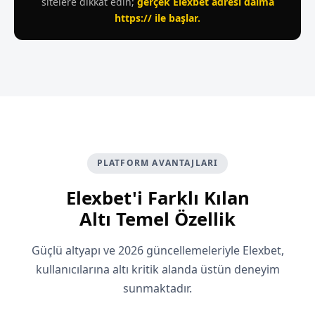
sitelere dikkat edin;
gerçek Elexbet adresi daima
https:// ile başlar.
PLATFORM AVANTAJLARI
Elexbet'i Farklı Kılan
Altı Temel Özellik
Güçlü altyapı ve 2026 güncellemeleriyle Elexbet,
kullanıcılarına altı kritik alanda üstün deneyim
sunmaktadır.