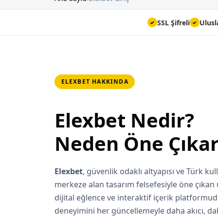
SSL Şifreli
Ulusl
✓
✓
ELEXBET HAKKINDA
Elexbet Nedir?
Neden Öne Çıkar
Elexbet
, güvenlik odaklı altyapısı ve Türk kull
merkeze alan tasarım felsefesiyle öne çıkan ul
dijital eğlence ve interaktif içerik platformud
deneyimini her güncellemeyle daha akıcı, dah