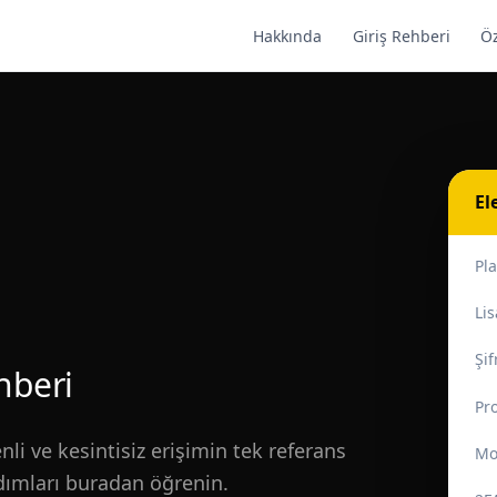
Hakkında
Giriş Rehberi
Öz
El
Pl
Li
Şi
hberi
Pr
i ve kesintisiz erişimin tek referans
Mo
adımları buradan öğrenin.