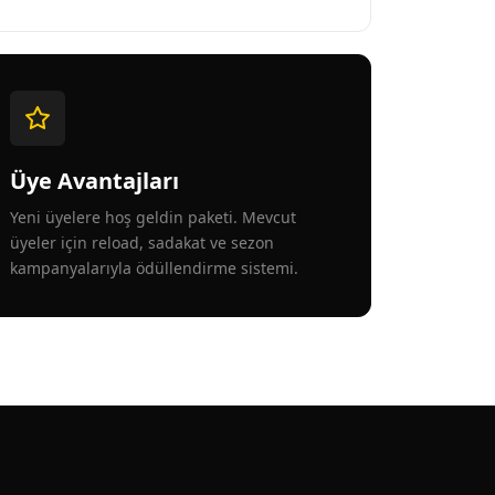
Üye Avantajları
Yeni üyelere hoş geldin paketi. Mevcut
üyeler için reload, sadakat ve sezon
kampanyalarıyla ödüllendirme sistemi.