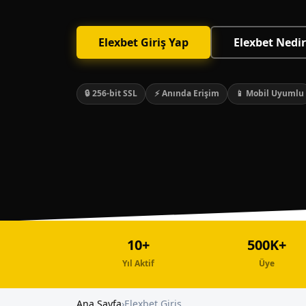
Elexbet Giriş Yap
Elexbet Nedir
🔒 256-bit SSL
⚡ Anında Erişim
📱 Mobil Uyumlu
10+
500K+
Yıl Aktif
Üye
Ana Sayfa
›
Elexbet Giriş