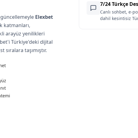
7/24 Türkçe De
Canlı sohbet, e-p
k güncellemeyle
Elexbet
dahil kesintisiz T
ik katmanları,
li arayüz yenilikleri
et'i Türkiye'deki dijital
t sıralara taşımıştır.
met
yüz
nıt
ntemi