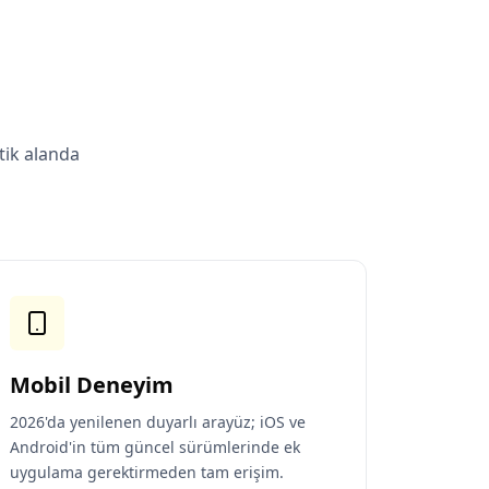
itik alanda
Mobil Deneyim
2026'da yenilenen duyarlı arayüz; iOS ve
Android'in tüm güncel sürümlerinde ek
uygulama gerektirmeden tam erişim.