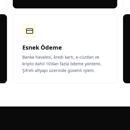
Esnek Ödeme
Banka havalesi, kredi kartı, e-cüzdan ve
kripto dahil 10'dan fazla ödeme yöntemi.
Şifreli altyapı üzerinde güvenli işlem.