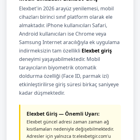
Elexbet'in 2026 arayüz yenilemesi, mobil
cihazları birinci sınıf platform olarak ele
almaktadır. iPhone kullanıcıları Safari,
Android kullanıcıları ise Chrome veya
Samsung Internet aracılığıyla ek uygulama
indirmeksizin tam özellikli
Elexbet giriş
deneyimi yaşayabilmektedir. Mobil
tarayıcıların biyometrik otomatik
doldurma özelliği (Face ID, parmak izi)
etkinleştirilirse giriş süresi birkaç saniyeye
kadar düşmektedir.
Elexbet Giriş — Önemli Uyarı:
Elexbet güncel adresi zaman zaman ağ
kısıtlamaları nedeniyle değişebilmektedir.
Adresler için yalnızca tr.elexbetgir.com'u