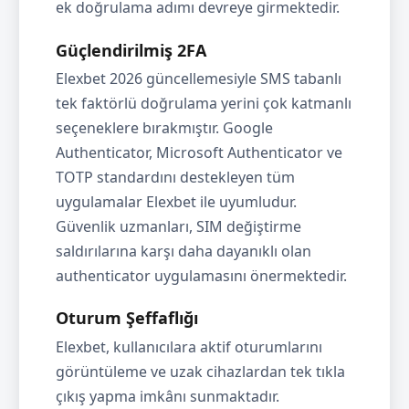
ek doğrulama adımı devreye girmektedir.
Güçlendirilmiş 2FA
Elexbet 2026 güncellemesiyle SMS tabanlı
tek faktörlü doğrulama yerini çok katmanlı
seçeneklere bırakmıştır. Google
Authenticator, Microsoft Authenticator ve
TOTP standardını destekleyen tüm
uygulamalar Elexbet ile uyumludur.
Güvenlik uzmanları, SIM değiştirme
saldırılarına karşı daha dayanıklı olan
authenticator uygulamasını önermektedir.
Oturum Şeffaflığı
Elexbet, kullanıcılara aktif oturumlarını
görüntüleme ve uzak cihazlardan tek tıkla
çıkış yapma imkânı sunmaktadır.