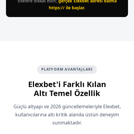
sitelere dikkat edin;
gerçek Elexbet adresi daima
https:// ile başlar.
PLATFORM AVANTAJLARI
Elexbet'i Farklı Kılan
Altı Temel Özellik
Güçlü altyapı ve 2026 güncellemeleriyle Elexbet,
kullanıcılarına altı kritik alanda üstün deneyim
sunmaktadır.