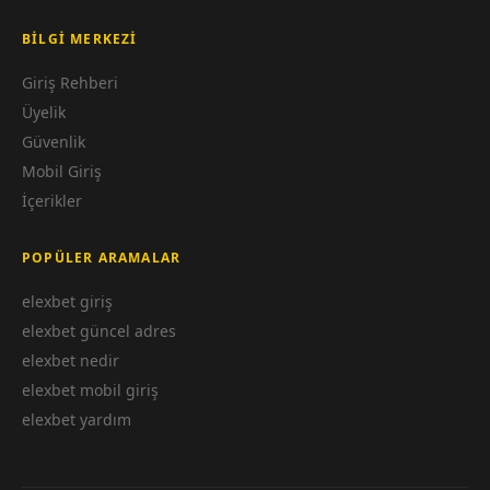
BILGI MERKEZI
Giriş Rehberi
Üyelik
Güvenlik
Mobil Giriş
İçerikler
POPÜLER ARAMALAR
elexbet giriş
elexbet güncel adres
elexbet nedir
elexbet mobil giriş
elexbet yardım