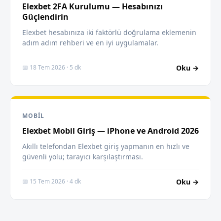
Elexbet 2FA Kurulumu — Hesabınızı
Güçlendirin
Elexbet hesabınıza iki faktörlü doğrulama eklemenin
adım adım rehberi ve en iyi uygulamalar.
Oku →
📅 18 Tem 2026 · 5 dk
MOBIL
Elexbet Mobil Giriş — iPhone ve Android 2026
Akıllı telefondan Elexbet giriş yapmanın en hızlı ve
güvenli yolu; tarayıcı karşılaştırması.
Oku →
📅 15 Tem 2026 · 4 dk