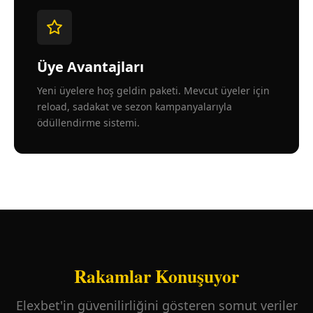
Üye Avantajları
Yeni üyelere hoş geldin paketi. Mevcut üyeler için
reload, sadakat ve sezon kampanyalarıyla
ödüllendirme sistemi.
Rakamlar Konuşuyor
Elexbet'in güvenilirliğini gösteren somut veriler