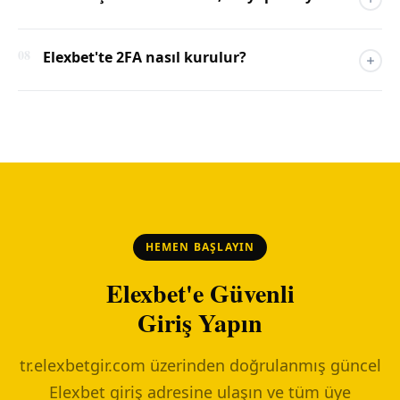
tüm özelliklere erişebilirsiniz.
adres üzerinden Kayıt Ol butonuna tıklayın, formu
doldurun ve e-posta veya SMS doğrulamasını
tamamlayın. Hesabınız hemen aktif olur ve hoş geldin
Elexbet giriş ekranındaki "Şifremi Unuttum"
08
Elexbet'te 2FA nasıl kurulur?
avantajlarına anında kavuşursunuz.
bağlantısına tıklayın. Üyelik e-posta adresinize
sıfırlama bağlantısı gönderilecektir. Bağlantı 15 dakika
geçerlidir. E-posta gelmezse spam klasörünüzü
Elexbet hesabınıza giriş yapın, sağ üstteki profil
kontrol edin; sorun devam ederse Elexbet canlı
menüsünden Güvenlik Ayarları'na gidin ve İki Faktörlü
desteğe başvurun.
Doğrulama seçeneğini aktif hale getirin. SMS veya
authenticator uygulama seçeneklerinden birini tercih
edin. SMS'e kıyasla authenticator uygulaması (Google,
Microsoft) SIM swap saldırılarına karşı çok daha
güvenlidir.
HEMEN BAŞLAYIN
Elexbet'e Güvenli
Giriş Yapın
tr.elexbetgir.com üzerinden doğrulanmış güncel
Elexbet giriş adresine ulaşın ve tüm üye