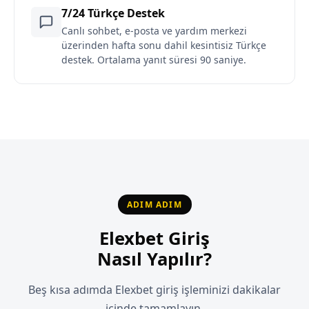
7/24 Türkçe Destek
Canlı sohbet, e-posta ve yardım merkezi
üzerinden hafta sonu dahil kesintisiz Türkçe
destek. Ortalama yanıt süresi 90 saniye.
ADIM ADIM
Elexbet Giriş
Nasıl Yapılır?
Beş kısa adımda Elexbet giriş işleminizi dakikalar
içinde tamamlayın.