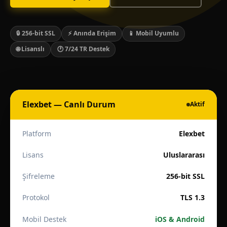
🔒 256-bit SSL
⚡ Anında Erişim
📱 Mobil Uyumlu
🌐 Lisanslı
🕐 7/24 TR Destek
Elexbet — Canlı Durum
Aktif
Platform
Elexbet
Lisans
Uluslararası
Şifreleme
256-bit SSL
Protokol
TLS 1.3
Mobil Destek
iOS & Android