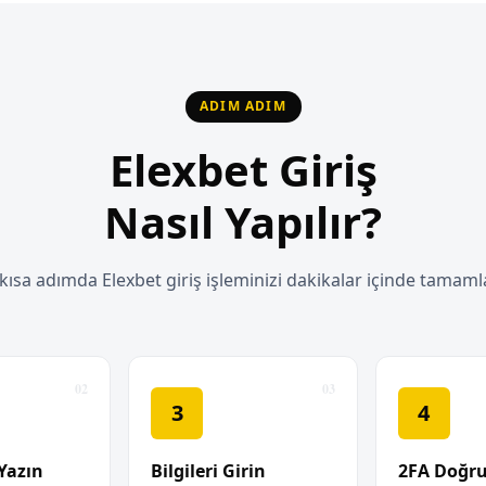
ADIM ADIM
Elexbet Giriş
Nasıl Yapılır?
kısa adımda Elexbet giriş işleminizi dakikalar içinde tamaml
3
4
 Yazın
Bilgileri Girin
2FA Doğru