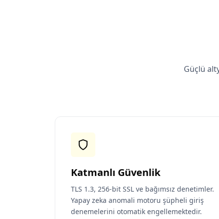
Güçlü alty
Katmanlı Güvenlik
TLS 1.3, 256-bit SSL ve bağımsız denetimler.
Yapay zeka anomali motoru şüpheli giriş
denemelerini otomatik engellemektedir.