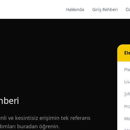
Hakkında
Giriş Rehberi
Öz
El
Pl
Li
Şi
hberi
Pr
i ve kesintisiz erişimin tek referans
Mo
adımları buradan öğrenin.