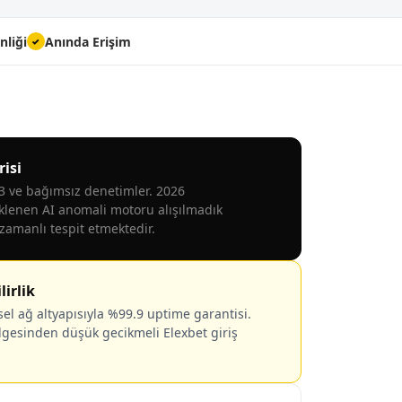
nliği
Anında Erişim
✓
isi
.3 ve bağımsız denetimler. 2026
klenen AI anomali motoru alışılmadık
 zamanlı tespit etmektedir.
lirlik
el ağ altyapısıyla %99.9 uptime garantisi.
lgesinden düşük gecikmeli Elexbet giriş