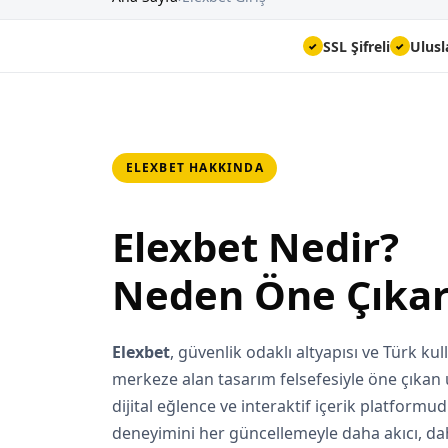
SSL Şifreli
Ulusl
✓
✓
ELEXBET HAKKINDA
Elexbet Nedir?
Neden Öne Çıkar
Elexbet
, güvenlik odaklı altyapısı ve Türk kull
merkeze alan tasarım felsefesiyle öne çıkan ul
dijital eğlence ve interaktif içerik platformud
deneyimini her güncellemeyle daha akıcı, dah