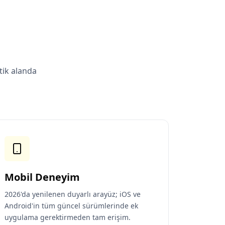
itik alanda
Mobil Deneyim
2026'da yenilenen duyarlı arayüz; iOS ve
Android'in tüm güncel sürümlerinde ek
uygulama gerektirmeden tam erişim.