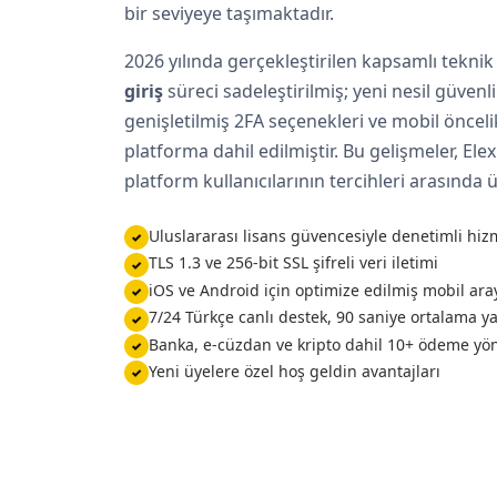
bir seviyeye taşımaktadır.
2026 yılında gerçekleştirilen kapsamlı tekni
giriş
süreci sadeleştirilmiş; yeni nesil güvenl
genişletilmiş 2FA seçenekleri ve mobil öncelik
platforma dahil edilmiştir. Bu gelişmeler, Elexb
platform kullanıcılarının tercihleri arasında üs
Uluslararası lisans güvencesiyle denetimli hiz
✓
TLS 1.3 ve 256-bit SSL şifreli veri iletimi
✓
iOS ve Android için optimize edilmiş mobil ara
✓
7/24 Türkçe canlı destek, 90 saniye ortalama ya
✓
Banka, e-cüzdan ve kripto dahil 10+ ödeme yö
✓
Yeni üyelere özel hoş geldin avantajları
✓