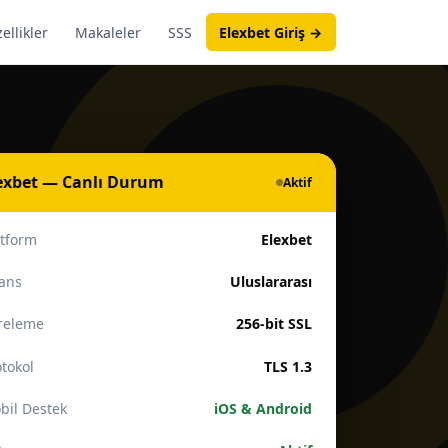
ellikler
Makaleler
SSS
Elexbet Giriş →
exbet — Canlı Durum
Aktif
atform
Elexbet
sans
Uluslararası
freleme
256-bit SSL
otokol
TLS 1.3
bil Destek
iOS & Android