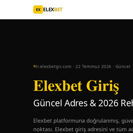
ELEX
BET
EX
tr.elexbetgir.com · 22 Temmuz 2026 · Güncel
Elexbet Giriş
Güncel Adres & 2026 Re
Elexbet platformuna doğrulanmış, güvenl
noktası. Elexbet giriş adresini ve tüm 