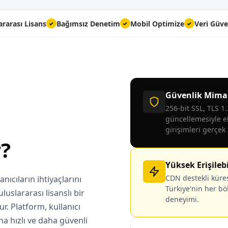
ararası Lisans
Bağımsız Denetim
Mobil Optimize
Veri Güve
✓
✓
✓
Güvenlik Mimar
256-bit SSL, TLS 1
güncellemesiyle e
girişimleri gerçek
?
Yüksek Erişilebi
CDN destekli küres
anıcıların ihtiyaçlarını
Türkiye'nin her bö
uslararası lisanslı bir
deneyimi.
ur. Platform, kullanıcı
a hızlı ve daha güvenli