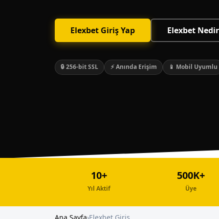
Elexbet Giriş Yap
Elexbet Nedir
🔒 256-bit SSL
⚡ Anında Erişim
📱 Mobil Uyumlu
10+
500K+
Yıl Aktif
Üye
Ana Sayfa
›
Elexbet Giriş