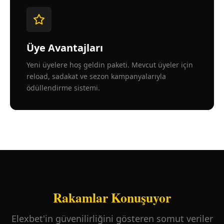
Üye Avantajları
Yeni üyelere hoş geldin paketi. Mevcut üyeler için
reload, sadakat ve sezon kampanyalarıyla
ödüllendirme sistemi.
Rakamlar Konuşuyor
Elexbet'in güvenilirliğini gösteren somut veriler