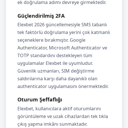
ek doğrulama adımı devreye girmektedir.
Güçlendirilmiş 2FA
Elexbet 2026 güncellemesiyle SMS tabanlı
tek faktörlü doğrulama yerini çok katmanlı
seçeneklere bırakmıştır. Google
Authenticator, Microsoft Authenticator ve
TOTP standardını destekleyen tüm
uygulamalar Elexbet ile uyumludur.
Güvenlik uzmanları, SIM değiştirme
saldırılarına karşı daha dayanıklı olan
authenticator uygulamasını önermektedir.
Oturum Şeffaflığı
Elexbet, kullanıcılara aktif oturumlarını
görüntüleme ve uzak cihazlardan tek tıkla
çıkış yapma imkânı sunmaktadır.