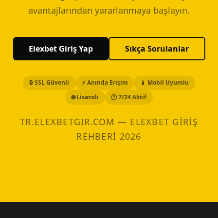
avantajlarından yararlanmaya başlayın.
Elexbet Giriş Yap
Sıkça Sorulanlar
🔒 SSL Güvenli
⚡ Anında Erişim
📱 Mobil Uyumlu
🌐 Lisanslı
🕐 7/24 Aktif
TR.ELEXBETGIR.COM — ELEXBET GİRİŞ
REHBERİ 2026