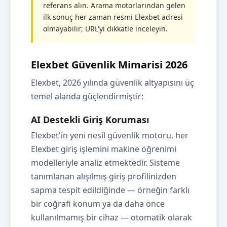
referans alın. Arama motorlarından gelen
ilk sonuç her zaman resmi Elexbet adresi
olmayabilir; URL'yi dikkatle inceleyin.
Elexbet Güvenlik Mimarisi 2026
Elexbet, 2026 yılında güvenlik altyapısını üç
temel alanda güçlendirmiştir:
AI Destekli Giriş Koruması
Elexbet'in yeni nesil güvenlik motoru, her
Elexbet giriş işlemini makine öğrenimi
modelleriyle analiz etmektedir. Sisteme
tanımlanan alışılmış giriş profilinizden
sapma tespit edildiğinde — örneğin farklı
bir coğrafi konum ya da daha önce
kullanılmamış bir cihaz — otomatik olarak