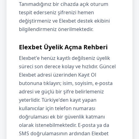
Tanımadığınız bir cihazda açık oturum
tespit ederseniz şifrenizi hemen
değiştirmeniz ve Elexbet destek ekibini
bilgilendirmeniz önerilmektedir.
Elexbet Üyelik Açma Rehberi
Elexbet'e henüz kayıtlı değilseniz üyelik
süreci son derece kolay ve hızlıdır. Güncel
Elexbet adresi üzerinden Kayıt Ol
butonuna tıklayın; isim, soyisim, e-posta
adresi ve güçlü bir şifre belirlemeniz
yeterlidir. Türkiye'den kayıt yapan
kullanıcılar için telefon numarası
doğrulaması ek bir güvenlik katmanı
olarak istenebilmektedir. E-posta ya da
SMS doğrulamasının ardından Elexbet