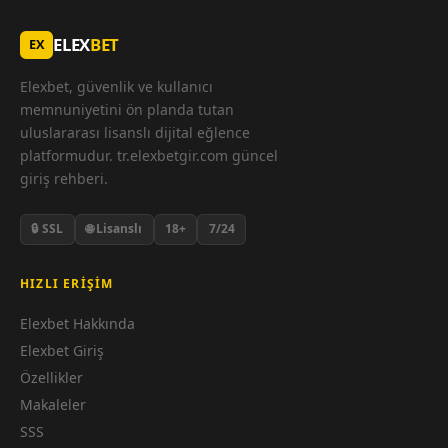
ELEX
BET
EX
Elexbet, güvenlik ve kullanıcı
memnuniyetini ön planda tutan
uluslararası lisanslı dijital eğlence
platformudur. tr.elexbetgir.com güncel
giriş rehberi.
🔒 SSL
🌐 Lisanslı
18+
7/24
HIZLI ERIŞIM
Elexbet Hakkında
Elexbet Giriş
Özellikler
Makaleler
SSS