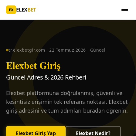
ELEX
BET
EX
tr.elexbetgir.com · 22 Temmuz 2026 · Güncel
Elexbet Giriş
Güncel Adres & 2026 Rehberi
Elexbet platformuna doğrulanmış, güvenli ve
kesintisiz erişimin tek referans noktası. Elexbet
giriş adresini ve tüm adımları buradan öğrenin.
Elexbet Giriş Yap
Elexbet Nedir?