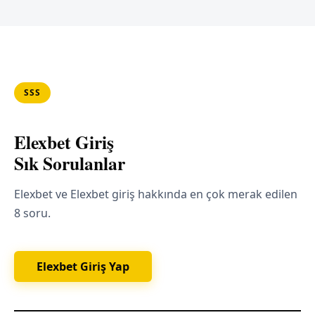
SSS
Elexbet Giriş
Sık Sorulanlar
Elexbet ve Elexbet giriş hakkında en çok merak edilen
8 soru.
Elexbet Giriş Yap