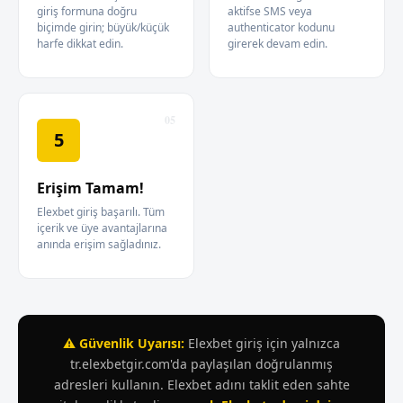
giriş formuna doğru
aktifse SMS veya
biçimde girin; büyük/küçük
authenticator kodunu
harfe dikkat edin.
girerek devam edin.
5
Erişim Tamam!
Elexbet giriş başarılı. Tüm
içerik ve üye avantajlarına
anında erişim sağladınız.
⚠ Güvenlik Uyarısı:
Elexbet giriş için yalnızca
tr.elexbetgir.com'da paylaşılan doğrulanmış
adresleri kullanın. Elexbet adını taklit eden sahte