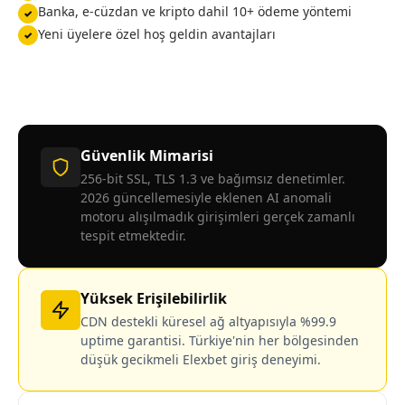
Banka, e-cüzdan ve kripto dahil 10+ ödeme yöntemi
✓
Yeni üyelere özel hoş geldin avantajları
✓
Güvenlik Mimarisi
256-bit SSL, TLS 1.3 ve bağımsız denetimler.
2026 güncellemesiyle eklenen AI anomali
motoru alışılmadık girişimleri gerçek zamanlı
tespit etmektedir.
Yüksek Erişilebilirlik
CDN destekli küresel ağ altyapısıyla %99.9
uptime garantisi. Türkiye'nin her bölgesinden
düşük gecikmeli Elexbet giriş deneyimi.