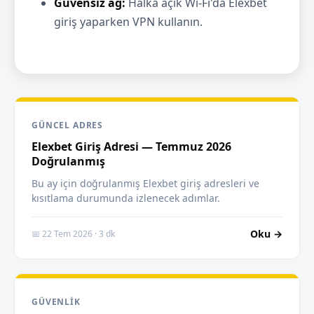
Güvensiz ağ:
Halka açık Wi-Fi'da Elexbet
giriş yaparken VPN kullanın.
GÜNCEL ADRES
Elexbet Giriş Adresi — Temmuz 2026
Doğrulanmış
Bu ay için doğrulanmış Elexbet giriş adresleri ve
kısıtlama durumunda izlenecek adımlar.
Oku →
📅 22 Tem 2026 · 3 dk
GÜVENLIK