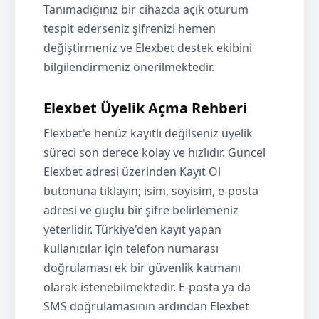
Tanımadığınız bir cihazda açık oturum
tespit ederseniz şifrenizi hemen
değiştirmeniz ve Elexbet destek ekibini
bilgilendirmeniz önerilmektedir.
Elexbet Üyelik Açma Rehberi
Elexbet'e henüz kayıtlı değilseniz üyelik
süreci son derece kolay ve hızlıdır. Güncel
Elexbet adresi üzerinden Kayıt Ol
butonuna tıklayın; isim, soyisim, e-posta
adresi ve güçlü bir şifre belirlemeniz
yeterlidir. Türkiye'den kayıt yapan
kullanıcılar için telefon numarası
doğrulaması ek bir güvenlik katmanı
olarak istenebilmektedir. E-posta ya da
SMS doğrulamasının ardından Elexbet