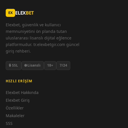
ELEX
BET
EX
Elexbet, güvenlik ve kullanıcı
memnuniyetini ön planda tutan
uluslararası lisanslı dijital eğlence
platformudur. tr.elexbetgir.com güncel
giriş rehberi.
🔒 SSL
🌐 Lisanslı
18+
7/24
HIZLI ERIŞIM
Elexbet Hakkında
Elexbet Giriş
Özellikler
Makaleler
SSS