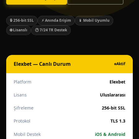
🔒 256-bit SSL
⚡ Anında Erişim
📱 Mobil Uyumlu
🌐 Lisanslı
🕐 7/24 TR Destek
Elexbet — Canlı Durum
Aktif
Platform
Elexbet
Lisans
Uluslararası
Şifreleme
256-bit SSL
Protokol
TLS 1.3
Mobil Destek
iOS & Android