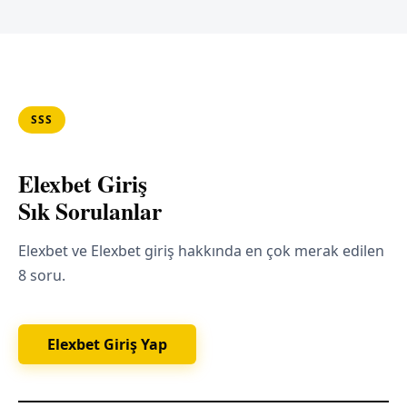
SSS
Elexbet Giriş
Sık Sorulanlar
Elexbet ve Elexbet giriş hakkında en çok merak edilen
8 soru.
Elexbet Giriş Yap