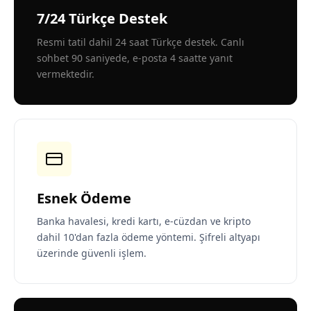
7/24 Türkçe Destek
Resmi tatil dahil 24 saat Türkçe destek. Canlı
sohbet 90 saniyede, e-posta 4 saatte yanıt
vermektedir.
Esnek Ödeme
Banka havalesi, kredi kartı, e-cüzdan ve kripto
dahil 10'dan fazla ödeme yöntemi. Şifreli altyapı
üzerinde güvenli işlem.