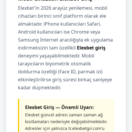
Elexbet'in 2026 arayüz yenilemesi, mobil
cihazları birinci sınıf platform olarak ele
almaktadır. iPhone kullanıcıları Safari,
Android kullanıcıları ise Chrome veya
Samsung Internet aracılığıyla ek uygulama
indirmeksizin tam özellikli
Elexbet giriş
deneyimi yaşayabilmektedir. Mobil
tarayıcıların biyometrik otomatik
doldurma özelliği (Face ID, parmak izi)
etkinleştirilirse giriş süresi birkaç saniyeye
kadar düşmektedir.
Elexbet Giriş — Önemli Uyarı:
Elexbet güncel adresi zaman zaman ağ
kısıtlamaları nedeniyle değişebilmektedir.
Adresler için yalnızca tr.elexbetgir.com'u