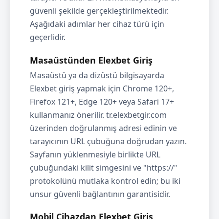
güvenli şekilde gerçekleştirilmektedir.
Aşağıdaki adımlar her cihaz türü için
geçerlidir.
Masaüstünden Elexbet Giriş
Masaüstü ya da dizüstü bilgisayarda
Elexbet giriş yapmak için Chrome 120+,
Firefox 121+, Edge 120+ veya Safari 17+
kullanmanız önerilir. tr.elexbetgir.com
üzerinden doğrulanmış adresi edinin ve
tarayıcının URL çubuğuna doğrudan yazın.
Sayfanın yüklenmesiyle birlikte URL
çubuğundaki kilit simgesini ve "https://"
protokolünü mutlaka kontrol edin; bu iki
unsur güvenli bağlantının garantisidir.
Mobil Cihazdan Elexbet Giriş