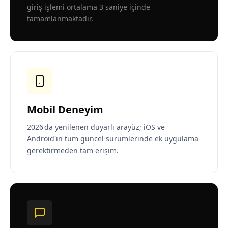
giriş işlemi ortalama 3 saniye içinde
tamamlanmaktadır.
Mobil Deneyim
2026'da yenilenen duyarlı arayüz; iOS ve
Android'in tüm güncel sürümlerinde ek uygulama
gerektirmeden tam erişim.