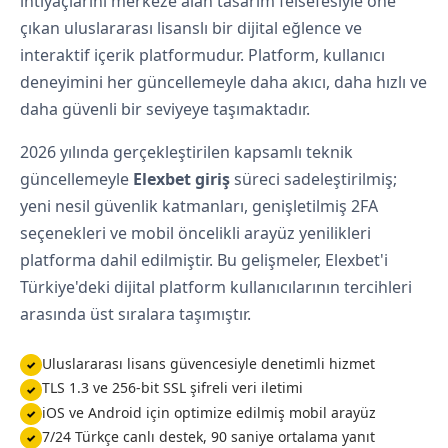
ihtiyaçlarını merkeze alan tasarım felsefesiyle öne
çıkan uluslararası lisanslı bir dijital eğlence ve
interaktif içerik platformudur. Platform, kullanıcı
deneyimini her güncellemeyle daha akıcı, daha hızlı ve
daha güvenli bir seviyeye taşımaktadır.
2026 yılında gerçekleştirilen kapsamlı teknik
güncellemeyle
Elexbet giriş
süreci sadeleştirilmiş;
yeni nesil güvenlik katmanları, genişletilmiş 2FA
seçenekleri ve mobil öncelikli arayüz yenilikleri
platforma dahil edilmiştir. Bu gelişmeler, Elexbet'i
Türkiye'deki dijital platform kullanıcılarının tercihleri
arasında üst sıralara taşımıştır.
Uluslararası lisans güvencesiyle denetimli hizmet
✓
TLS 1.3 ve 256-bit SSL şifreli veri iletimi
✓
iOS ve Android için optimize edilmiş mobil arayüz
✓
7/24 Türkçe canlı destek, 90 saniye ortalama yanıt
✓