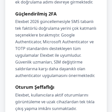
ek doğrulama adımı devreye girmektedir.
Güçlendirilmiş 2FA
Elexbet 2026 güncellemesiyle SMS tabanlı
tek faktörlü doğrulama yerini çok katmanlı
seçeneklere bırakmıştır. Google
Authenticator, Microsoft Authenticator ve
TOTP standardını destekleyen tüm
uygulamalar Elexbet ile uyumludur.
Güvenlik uzmanları, SIM değiştirme
saldırılarına karşı daha dayanıklı olan
authenticator uygulamasını önermektedir.
Oturum Şeffaflığı
Elexbet, kullanıcılara aktif oturumlarını
görüntüleme ve uzak cihazlardan tek tıkla
çıkış yapma imkânı sunmaktadır.