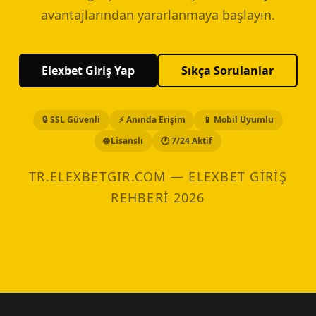
avantajlarından yararlanmaya başlayın.
Elexbet Giriş Yap
Sıkça Sorulanlar
🔒 SSL Güvenli
⚡ Anında Erişim
📱 Mobil Uyumlu
🌐 Lisanslı
🕐 7/24 Aktif
TR.ELEXBETGIR.COM — ELEXBET GİRİŞ
REHBERİ 2026