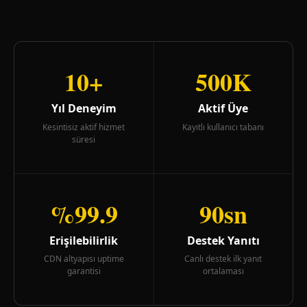
10+
500K
Yıl Deneyim
Aktif Üye
Kesintisiz aktif hizmet
Kayıtlı kullanıcı tabanı
süresi
%99.9
90sn
Erişilebilirlik
Destek Yanıtı
CDN altyapısı uptime
Canlı destek ilk yanıt
garantisi
ortalaması