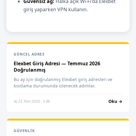
Güvensiz ağ:
Halka açık Wi-Fi'da Elexbet
giriş yaparken VPN kullanın.
GÜNCEL ADRES
Elexbet Giriş Adresi — Temmuz 2026
Doğrulanmış
Bu ay için doğrulanmış Elexbet giriş adresleri ve
kısıtlama durumunda izlenecek adımlar.
Oku →
📅 22 Tem 2026 · 3 dk
GÜVENLIK