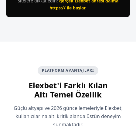
sitelere dikkat edin;
gerçek Elexbet adresi daima
https:// ile başlar.
PLATFORM AVANTAJLARI
Elexbet'i Farklı Kılan
Altı Temel Özellik
Güçlü altyapı ve 2026 güncellemeleriyle Elexbet,
kullanıcılarına altı kritik alanda üstün deneyim
sunmaktadır.