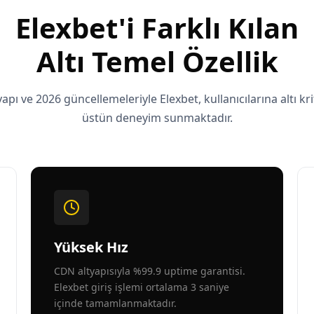
Elexbet'i Farklı Kılan
Altı Temel Özellik
apı ve 2026 güncellemeleriyle Elexbet, kullanıcılarına altı kr
üstün deneyim sunmaktadır.
Yüksek Hız
CDN altyapısıyla %99.9 uptime garantisi.
Elexbet giriş işlemi ortalama 3 saniye
içinde tamamlanmaktadır.