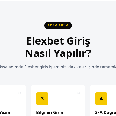
ADIM ADIM
Elexbet Giriş
Nasıl Yapılır?
kısa adımda Elexbet giriş işleminizi dakikalar içinde tamaml
3
4
 Yazın
Bilgileri Girin
2FA Doğru