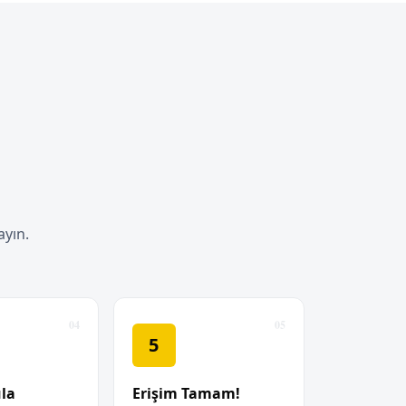
ayın.
5
la
Erişim Tamam!