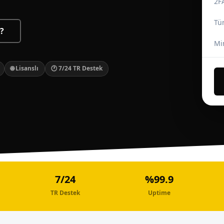
2F
Tü
?
Mi
🌐 Lisanslı
🕐 7/24 TR Destek
7/24
%99.9
TR Destek
Uptime