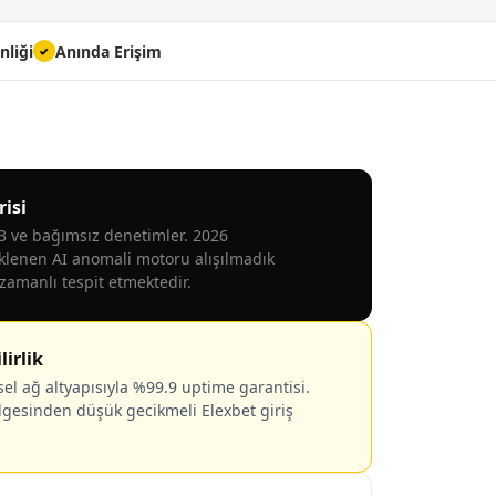
nliği
Anında Erişim
✓
isi
.3 ve bağımsız denetimler. 2026
klenen AI anomali motoru alışılmadık
 zamanlı tespit etmektedir.
lirlik
el ağ altyapısıyla %99.9 uptime garantisi.
lgesinden düşük gecikmeli Elexbet giriş