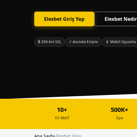
Elexbet Giriş Yap
Elexbet Nedir
🔒 256-bit SSL
⚡ Anında Erişim
📱 Mobil Uyumlu
10+
500K+
Yıl Aktif
Üye
Ana Sayfa
›
Elexbet Giriş