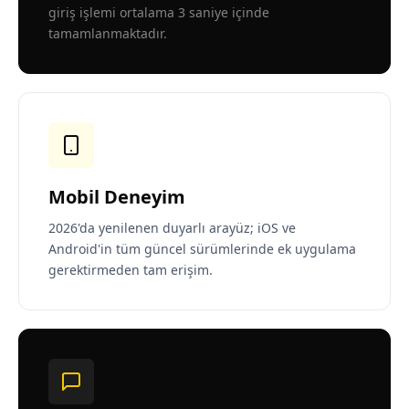
giriş işlemi ortalama 3 saniye içinde
tamamlanmaktadır.
Mobil Deneyim
2026'da yenilenen duyarlı arayüz; iOS ve
Android'in tüm güncel sürümlerinde ek uygulama
gerektirmeden tam erişim.