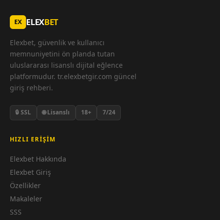
ELEX
BET
EX
Elexbet, güvenlik ve kullanıcı
memnuniyetini ön planda tutan
uluslararası lisanslı dijital eğlence
platformudur. tr.elexbetgir.com güncel
giriş rehberi.
🔒 SSL
🌐 Lisanslı
18+
7/24
HIZLI ERIŞIM
Elexbet Hakkında
Elexbet Giriş
Özellikler
Makaleler
SSS