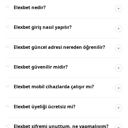
01
Elexbet nedir?
Elexbet, uluslararası lisans kapsamında faaliyet
02
Elexbet giriş nasıl yapılır?
gösteren, Türk kullanıcılara tam Türkçe arayüz ve 7/24
destek sunan dijital eğlence ve interaktif içerik
platformudur. Güvenlik odaklı altyapısı ve kesintisiz
tr.elexbetgir.com üzerinden doğrulanmış güncel
03
Elexbet güncel adresi nereden öğrenilir?
erişim altyapısıyla kullanıcı memnuniyetini öncelikli
Elexbet giriş adresini edinin. Adresi tarayıcınıza
hedef olarak benimseyen Elexbet, yıllar içinde güçlü
doğrudan yazın; URL'de kilit simgesi ve "https://"
bir üye tabanı oluşturmuştur.
olduğunu doğrulayın. Kullanıcı adı ve şifrenizi giriş
Elexbet güncel giriş adresi için tr.elexbetgir.com
04
Elexbet güvenilir midir?
formuna girin, Giriş butonuna tıklayın. 2FA aktifse
sayfasını düzenli olarak takip edin. Adres değişiklikleri
SMS ya da authenticator kodunuzu da girerek işlemi
anlık olarak güncellenmektedir. Arama motorlarından
tamamlayın.
ulaşılan sonuçlar her zaman resmi adres
Evet. Elexbet, uluslararası lisans çerçevesinde faaliyet
05
Elexbet mobil cihazlarda çalışır mı?
olmayabileceğinden, doğrulama için bu sayfayı
göstermekte olup bağımsız güvenlik denetimlerinden
kullanın ve adresi tarayıcınızda yer imi olarak
geçmektedir. 256-bit SSL şifreleme, TLS 1.3 protokolü
kaydedin.
ve yapay zeka destekli anomali tespiti, platformun
Evet. Elexbet'in 2026'da yenilenen duyarlı (responsive)
06
Elexbet üyeliği ücretsiz mi?
güvenlik standartlarını yüksek tutmaktadır.
arayüzü iOS ve Android'in tüm güncel sürümlerinde
sorunsuz çalışmaktadır. Ek uygulama indirmeye gerek
kalmadan mobil tarayıcıdan Elexbet giriş yapabilir,
Evet, Elexbet üyeliği tamamen ücretsizdir. Güncel
07
Elexbet şifremi unuttum, ne yapmalıyım?