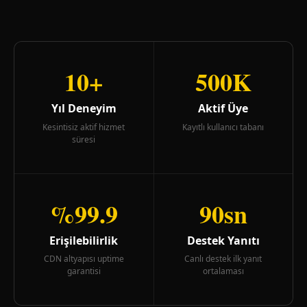
10+
500K
Yıl Deneyim
Aktif Üye
Kesintisiz aktif hizmet
Kayıtlı kullanıcı tabanı
süresi
%99.9
90sn
Erişilebilirlik
Destek Yanıtı
CDN altyapısı uptime
Canlı destek ilk yanıt
garantisi
ortalaması