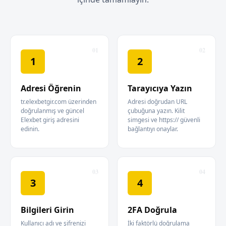
1
2
Adresi Öğrenin
Tarayıcıya Yazın
tr.elexbetgir.com üzerinden
Adresi doğrudan URL
doğrulanmış ve güncel
çubuğuna yazın. Kilit
Elexbet giriş adresini
simgesi ve https:// güvenli
edinin.
bağlantıyı onaylar.
3
4
Bilgileri Girin
2FA Doğrula
Kullanıcı adı ve şifrenizi
İki faktörlü doğrulama