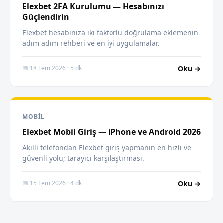
Elexbet 2FA Kurulumu — Hesabınızı
Güçlendirin
Elexbet hesabınıza iki faktörlü doğrulama eklemenin
adım adım rehberi ve en iyi uygulamalar.
Oku →
📅 18 Tem 2026 · 5 dk
MOBIL
Elexbet Mobil Giriş — iPhone ve Android 2026
Akıllı telefondan Elexbet giriş yapmanın en hızlı ve
güvenli yolu; tarayıcı karşılaştırması.
Oku →
📅 15 Tem 2026 · 4 dk