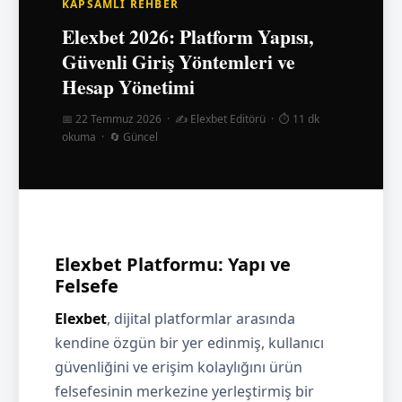
KAPSAMLI REHBER
Elexbet 2026: Platform Yapısı,
Güvenli Giriş Yöntemleri ve
Hesap Yönetimi
📅 22 Temmuz 2026 · ✍ Elexbet Editörü · ⏱ 11 dk
okuma · 🔄 Güncel
Elexbet Platformu: Yapı ve
Felsefe
Elexbet
, dijital platformlar arasında
kendine özgün bir yer edinmiş, kullanıcı
güvenliğini ve erişim kolaylığını ürün
felsefesinin merkezine yerleştirmiş bir