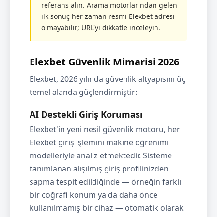
referans alın. Arama motorlarından gelen
ilk sonuç her zaman resmi Elexbet adresi
olmayabilir; URL'yi dikkatle inceleyin.
Elexbet Güvenlik Mimarisi 2026
Elexbet, 2026 yılında güvenlik altyapısını üç
temel alanda güçlendirmiştir:
AI Destekli Giriş Koruması
Elexbet'in yeni nesil güvenlik motoru, her
Elexbet giriş işlemini makine öğrenimi
modelleriyle analiz etmektedir. Sisteme
tanımlanan alışılmış giriş profilinizden
sapma tespit edildiğinde — örneğin farklı
bir coğrafi konum ya da daha önce
kullanılmamış bir cihaz — otomatik olarak