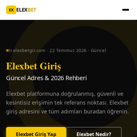
ELEX
BET
EX
tr.elexbetgir.com · 22 Temmuz 2026 · Güncel
Elexbet Giriş
Güncel Adres & 2026 Rehberi
Elexbet platformuna doğrulanmış, güvenli ve
kesintisiz erişimin tek referans noktası. Elexbet
giriş adresini ve tüm adımları buradan öğrenin.
Elexbet Giriş Yap
Elexbet Nedir?