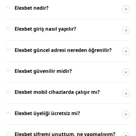
01
Elexbet nedir?
Elexbet, uluslararası lisans kapsamında faaliyet
02
Elexbet giriş nasıl yapılır?
gösteren, Türk kullanıcılara tam Türkçe arayüz ve 7/24
destek sunan dijital eğlence ve interaktif içerik
platformudur. Güvenlik odaklı altyapısı ve kesintisiz
tr.elexbetgir.com üzerinden doğrulanmış güncel
03
Elexbet güncel adresi nereden öğrenilir?
erişim altyapısıyla kullanıcı memnuniyetini öncelikli
Elexbet giriş adresini edinin. Adresi tarayıcınıza
hedef olarak benimseyen Elexbet, yıllar içinde güçlü
doğrudan yazın; URL'de kilit simgesi ve "https://"
bir üye tabanı oluşturmuştur.
olduğunu doğrulayın. Kullanıcı adı ve şifrenizi giriş
Elexbet güncel giriş adresi için tr.elexbetgir.com
04
Elexbet güvenilir midir?
formuna girin, Giriş butonuna tıklayın. 2FA aktifse
sayfasını düzenli olarak takip edin. Adres değişiklikleri
SMS ya da authenticator kodunuzu da girerek işlemi
anlık olarak güncellenmektedir. Arama motorlarından
tamamlayın.
ulaşılan sonuçlar her zaman resmi adres
Evet. Elexbet, uluslararası lisans çerçevesinde faaliyet
05
Elexbet mobil cihazlarda çalışır mı?
olmayabileceğinden, doğrulama için bu sayfayı
göstermekte olup bağımsız güvenlik denetimlerinden
kullanın ve adresi tarayıcınızda yer imi olarak
geçmektedir. 256-bit SSL şifreleme, TLS 1.3 protokolü
kaydedin.
ve yapay zeka destekli anomali tespiti, platformun
Evet. Elexbet'in 2026'da yenilenen duyarlı (responsive)
06
Elexbet üyeliği ücretsiz mi?
güvenlik standartlarını yüksek tutmaktadır.
arayüzü iOS ve Android'in tüm güncel sürümlerinde
sorunsuz çalışmaktadır. Ek uygulama indirmeye gerek
kalmadan mobil tarayıcıdan Elexbet giriş yapabilir,
Evet, Elexbet üyeliği tamamen ücretsizdir. Güncel
07
Elexbet şifremi unuttum, ne yapmalıyım?