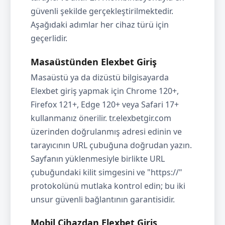
güvenli şekilde gerçekleştirilmektedir.
Aşağıdaki adımlar her cihaz türü için
geçerlidir.
Masaüstünden Elexbet Giriş
Masaüstü ya da dizüstü bilgisayarda
Elexbet giriş yapmak için Chrome 120+,
Firefox 121+, Edge 120+ veya Safari 17+
kullanmanız önerilir. tr.elexbetgir.com
üzerinden doğrulanmış adresi edinin ve
tarayıcının URL çubuğuna doğrudan yazın.
Sayfanın yüklenmesiyle birlikte URL
çubuğundaki kilit simgesini ve "https://"
protokolünü mutlaka kontrol edin; bu iki
unsur güvenli bağlantının garantisidir.
Mobil Cihazdan Elexbet Giriş