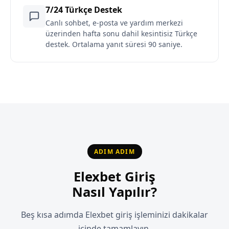
7/24 Türkçe Destek
Canlı sohbet, e-posta ve yardım merkezi
üzerinden hafta sonu dahil kesintisiz Türkçe
destek. Ortalama yanıt süresi 90 saniye.
ADIM ADIM
Elexbet Giriş
Nasıl Yapılır?
Beş kısa adımda Elexbet giriş işleminizi dakikalar
içinde tamamlayın.