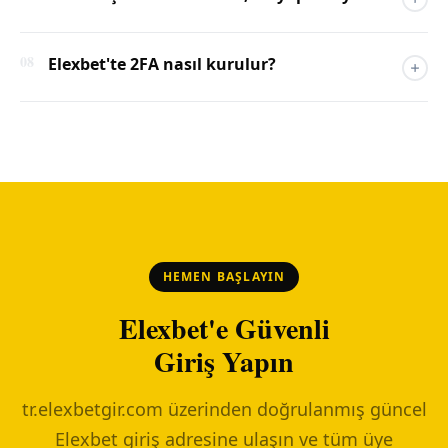
tüm özelliklere erişebilirsiniz.
adres üzerinden Kayıt Ol butonuna tıklayın, formu
doldurun ve e-posta veya SMS doğrulamasını
tamamlayın. Hesabınız hemen aktif olur ve hoş geldin
Elexbet giriş ekranındaki "Şifremi Unuttum"
08
Elexbet'te 2FA nasıl kurulur?
avantajlarına anında kavuşursunuz.
bağlantısına tıklayın. Üyelik e-posta adresinize
sıfırlama bağlantısı gönderilecektir. Bağlantı 15 dakika
geçerlidir. E-posta gelmezse spam klasörünüzü
Elexbet hesabınıza giriş yapın, sağ üstteki profil
kontrol edin; sorun devam ederse Elexbet canlı
menüsünden Güvenlik Ayarları'na gidin ve İki Faktörlü
desteğe başvurun.
Doğrulama seçeneğini aktif hale getirin. SMS veya
authenticator uygulama seçeneklerinden birini tercih
edin. SMS'e kıyasla authenticator uygulaması (Google,
Microsoft) SIM swap saldırılarına karşı çok daha
güvenlidir.
HEMEN BAŞLAYIN
Elexbet'e Güvenli
Giriş Yapın
tr.elexbetgir.com üzerinden doğrulanmış güncel
Elexbet giriş adresine ulaşın ve tüm üye