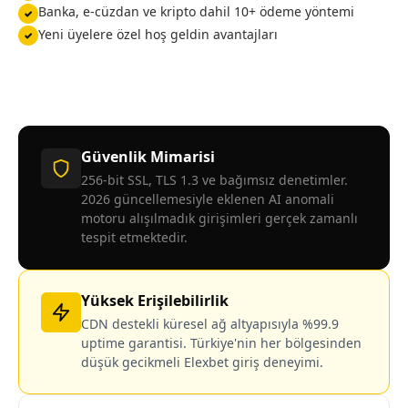
Banka, e-cüzdan ve kripto dahil 10+ ödeme yöntemi
✓
Yeni üyelere özel hoş geldin avantajları
✓
Güvenlik Mimarisi
256-bit SSL, TLS 1.3 ve bağımsız denetimler.
2026 güncellemesiyle eklenen AI anomali
motoru alışılmadık girişimleri gerçek zamanlı
tespit etmektedir.
Yüksek Erişilebilirlik
CDN destekli küresel ağ altyapısıyla %99.9
uptime garantisi. Türkiye'nin her bölgesinden
düşük gecikmeli Elexbet giriş deneyimi.