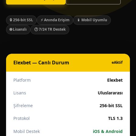
🔒 256-bit SSL
⚡ Anında Erişim
📱 Mobil Uyumlu
🌐 Lisanslı
🕐 7/24 TR Destek
Elexbet — Canlı Durum
Aktif
Platform
Elexbet
Lisans
Uluslararası
Şifreleme
256-bit SSL
Protokol
TLS 1.3
Mobil Destek
iOS & Android