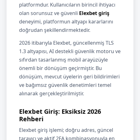
platformdur. Kullanıcıların birincil ihtiyacı
olan sorunsuz ve güvenli
Elexbet giriş
deneyimi, platformun altyapı kararlarını
doğrudan şekillendirmektedir.
2026 itibarıyla Elexbet, güncellenmiş TLS
1.3 altyapısı, AI destekli güvenlik motoru ve
sıfırdan tasarlanmış mobil arayüzüyle
önemli bir dönüşüm geçirmiştir. Bu
dönüşüm, mevcut üyelerin geri bildirimleri
ve bağımsız güvenlik denetimleri temel
alınarak gerçekleştirilmiştir.
Elexbet Giriş: Eksiksiz 2026
Rehberi
Elexbet giriş işlemi; doğru adres, güncel
tarayıcı ve aktif 2FA kombinasyonuyla en