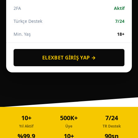
2FA
Aktif
Türkçe Destek
7/24
Min. Yaş
18+
ELEXBET GİRİŞ YAP →
10+
500K+
7/24
Yıl Aktif
Üye
TR Destek
%99.9
10+
90sn