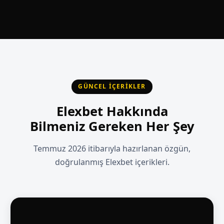
GÜNCEL İÇERIKLER
Elexbet Hakkında
Bilmeniz Gereken Her Şey
Temmuz 2026 itibarıyla hazırlanan özgün,
doğrulanmış Elexbet içerikleri.