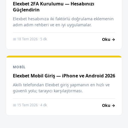
Elexbet 2FA Kurulumu — Hesabınızı
Güçlendirin
Elexbet hesabınıza iki faktörlü doğrulama eklemenin
adım adım rehberi ve en iyi uygulamalar.
Oku →
📅 18 Tem 2026 · 5 dk
MOBIL
Elexbet Mobil Giriş — iPhone ve Android 2026
Akıllı telefondan Elexbet giriş yapmanın en hızlı ve
güvenli yolu; tarayıcı karşılaştırması.
Oku →
📅 15 Tem 2026 · 4 dk