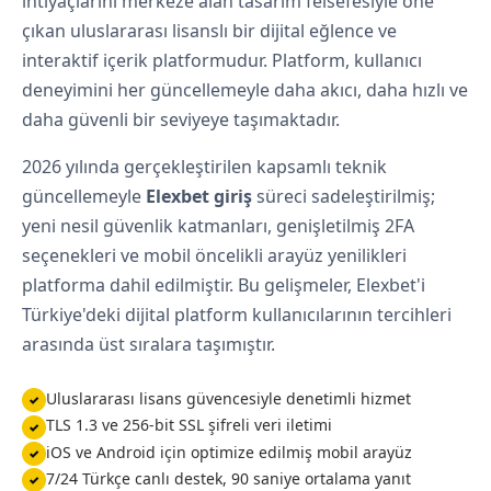
ihtiyaçlarını merkeze alan tasarım felsefesiyle öne
çıkan uluslararası lisanslı bir dijital eğlence ve
interaktif içerik platformudur. Platform, kullanıcı
deneyimini her güncellemeyle daha akıcı, daha hızlı ve
daha güvenli bir seviyeye taşımaktadır.
2026 yılında gerçekleştirilen kapsamlı teknik
güncellemeyle
Elexbet giriş
süreci sadeleştirilmiş;
yeni nesil güvenlik katmanları, genişletilmiş 2FA
seçenekleri ve mobil öncelikli arayüz yenilikleri
platforma dahil edilmiştir. Bu gelişmeler, Elexbet'i
Türkiye'deki dijital platform kullanıcılarının tercihleri
arasında üst sıralara taşımıştır.
Uluslararası lisans güvencesiyle denetimli hizmet
✓
TLS 1.3 ve 256-bit SSL şifreli veri iletimi
✓
iOS ve Android için optimize edilmiş mobil arayüz
✓
7/24 Türkçe canlı destek, 90 saniye ortalama yanıt
✓