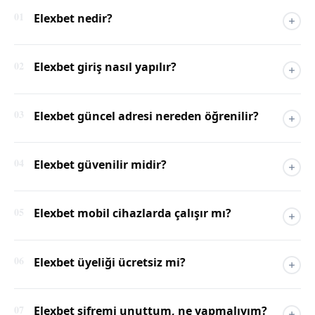
01
Elexbet nedir?
Elexbet, uluslararası lisans kapsamında faaliyet
02
Elexbet giriş nasıl yapılır?
gösteren, Türk kullanıcılara tam Türkçe arayüz ve 7/24
destek sunan dijital eğlence ve interaktif içerik
platformudur. Güvenlik odaklı altyapısı ve kesintisiz
tr.elexbetgir.com üzerinden doğrulanmış güncel
03
Elexbet güncel adresi nereden öğrenilir?
erişim altyapısıyla kullanıcı memnuniyetini öncelikli
Elexbet giriş adresini edinin. Adresi tarayıcınıza
hedef olarak benimseyen Elexbet, yıllar içinde güçlü
doğrudan yazın; URL'de kilit simgesi ve "https://"
bir üye tabanı oluşturmuştur.
olduğunu doğrulayın. Kullanıcı adı ve şifrenizi giriş
Elexbet güncel giriş adresi için tr.elexbetgir.com
04
Elexbet güvenilir midir?
formuna girin, Giriş butonuna tıklayın. 2FA aktifse
sayfasını düzenli olarak takip edin. Adres değişiklikleri
SMS ya da authenticator kodunuzu da girerek işlemi
anlık olarak güncellenmektedir. Arama motorlarından
tamamlayın.
ulaşılan sonuçlar her zaman resmi adres
Evet. Elexbet, uluslararası lisans çerçevesinde faaliyet
05
Elexbet mobil cihazlarda çalışır mı?
olmayabileceğinden, doğrulama için bu sayfayı
göstermekte olup bağımsız güvenlik denetimlerinden
kullanın ve adresi tarayıcınızda yer imi olarak
geçmektedir. 256-bit SSL şifreleme, TLS 1.3 protokolü
kaydedin.
ve yapay zeka destekli anomali tespiti, platformun
Evet. Elexbet'in 2026'da yenilenen duyarlı (responsive)
06
Elexbet üyeliği ücretsiz mi?
güvenlik standartlarını yüksek tutmaktadır.
arayüzü iOS ve Android'in tüm güncel sürümlerinde
sorunsuz çalışmaktadır. Ek uygulama indirmeye gerek
kalmadan mobil tarayıcıdan Elexbet giriş yapabilir,
Evet, Elexbet üyeliği tamamen ücretsizdir. Güncel
07
Elexbet şifremi unuttum, ne yapmalıyım?