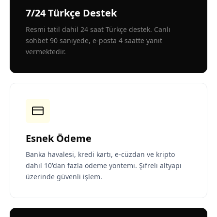
7/24 Türkçe Destek
Resmi tatil dahil 24 saat Türkçe destek. Canlı
sohbet 90 saniyede, e-posta 4 saatte yanıt
vermektedir.
Esnek Ödeme
Banka havalesi, kredi kartı, e-cüzdan ve kripto
dahil 10'dan fazla ödeme yöntemi. Şifreli altyapı
üzerinde güvenli işlem.