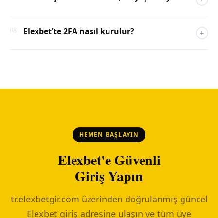
tüm özelliklere erişebilirsiniz.
adres üzerinden Kayıt Ol butonuna tıklayın, formu
doldurun ve e-posta veya SMS doğrulamasını
tamamlayın. Hesabınız hemen aktif olur ve hoş geldin
Elexbet giriş ekranındaki "Şifremi Unuttum"
08
Elexbet'te 2FA nasıl kurulur?
avantajlarına anında kavuşursunuz.
bağlantısına tıklayın. Üyelik e-posta adresinize
sıfırlama bağlantısı gönderilecektir. Bağlantı 15 dakika
geçerlidir. E-posta gelmezse spam klasörünüzü
Elexbet hesabınıza giriş yapın, sağ üstteki profil
kontrol edin; sorun devam ederse Elexbet canlı
menüsünden Güvenlik Ayarları'na gidin ve İki Faktörlü
desteğe başvurun.
Doğrulama seçeneğini aktif hale getirin. SMS veya
authenticator uygulama seçeneklerinden birini tercih
edin. SMS'e kıyasla authenticator uygulaması (Google,
Microsoft) SIM swap saldırılarına karşı çok daha
güvenlidir.
HEMEN BAŞLAYIN
Elexbet'e Güvenli
Giriş Yapın
tr.elexbetgir.com üzerinden doğrulanmış güncel
Elexbet giriş adresine ulaşın ve tüm üye