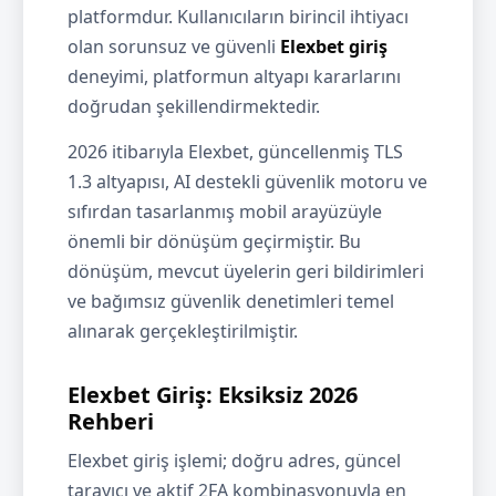
platformdur. Kullanıcıların birincil ihtiyacı
olan sorunsuz ve güvenli
Elexbet giriş
deneyimi, platformun altyapı kararlarını
doğrudan şekillendirmektedir.
2026 itibarıyla Elexbet, güncellenmiş TLS
1.3 altyapısı, AI destekli güvenlik motoru ve
sıfırdan tasarlanmış mobil arayüzüyle
önemli bir dönüşüm geçirmiştir. Bu
dönüşüm, mevcut üyelerin geri bildirimleri
ve bağımsız güvenlik denetimleri temel
alınarak gerçekleştirilmiştir.
Elexbet Giriş: Eksiksiz 2026
Rehberi
Elexbet giriş işlemi; doğru adres, güncel
tarayıcı ve aktif 2FA kombinasyonuyla en