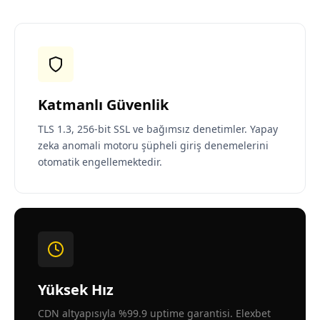
Katmanlı Güvenlik
TLS 1.3, 256-bit SSL ve bağımsız denetimler. Yapay
zeka anomali motoru şüpheli giriş denemelerini
otomatik engellemektedir.
Yüksek Hız
CDN altyapısıyla %99.9 uptime garantisi. Elexbet