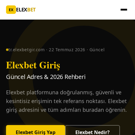
ELEX
BET
EX
tr.elexbetgir.com · 22 Temmuz 2026 · Güncel
Elexbet Giriş
Güncel Adres & 2026 Rehberi
Elexbet platformuna doğrulanmış, güvenli ve
kesintisiz erişimin tek referans noktası. Elexbet
giriş adresini ve tüm adımları buradan öğrenin.
Elexbet Giriş Yap
Elexbet Nedir?