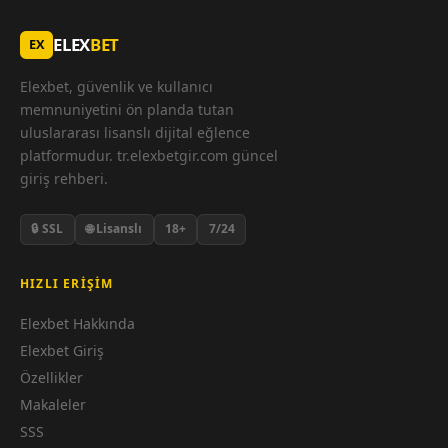
ELEX
BET
EX
Elexbet, güvenlik ve kullanıcı
memnuniyetini ön planda tutan
uluslararası lisanslı dijital eğlence
platformudur. tr.elexbetgir.com güncel
giriş rehberi.
🔒 SSL
🌐 Lisanslı
18+
7/24
HIZLI ERIŞIM
Elexbet Hakkında
Elexbet Giriş
Özellikler
Makaleler
SSS