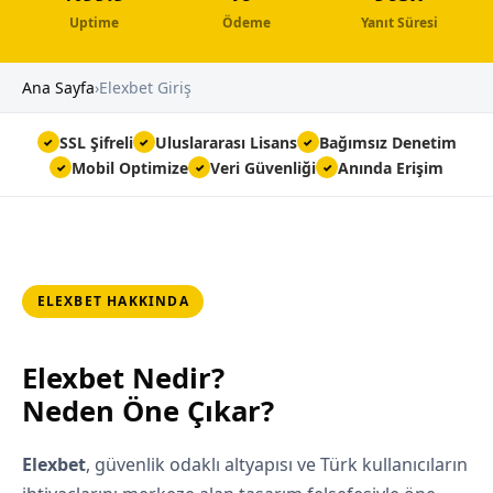
Uptime
Ödeme
Yanıt Süresi
Ana Sayfa
›
Elexbet Giriş
SSL Şifreli
Uluslararası Lisans
Bağımsız Denetim
✓
✓
✓
Mobil Optimize
Veri Güvenliği
Anında Erişim
✓
✓
✓
ELEXBET HAKKINDA
Elexbet Nedir?
Neden Öne Çıkar?
Elexbet
, güvenlik odaklı altyapısı ve Türk kullanıcıların