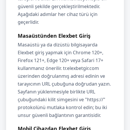
güvenli şekilde gerçekleştirilmektedir.
Aşağıdaki adımlar her cihaz türü için
geçerlidir.
Masaüstünden Elexbet Giriş
Masaüstü ya da dizüstü bilgisayarda
Elexbet giriş yapmak için Chrome 120+,
Firefox 121+, Edge 120+ veya Safari 17+
kullanmanız önerilir. tr.elexbetgir.com
üzerinden doğrulanmış adresi edinin ve
tarayıcının URL çubuğuna doğrudan yazın.
Sayfanın yüklenmesiyle birlikte URL
çubuğundaki kilit simgesini ve "https://"
protokolünü mutlaka kontrol edin; bu iki
unsur güvenli bağlantının garantisidir.
Mobil Cihazdan Elexbet Giriş