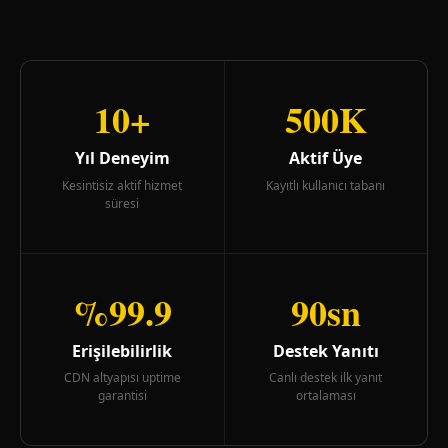
10+
500K
Yıl Deneyim
Aktif Üye
Kesintisiz aktif hizmet
Kayıtlı kullanıcı tabanı
süresi
%99.9
90sn
Erişilebilirlik
Destek Yanıtı
CDN altyapısı uptime
Canlı destek ilk yanıt
garantisi
ortalaması