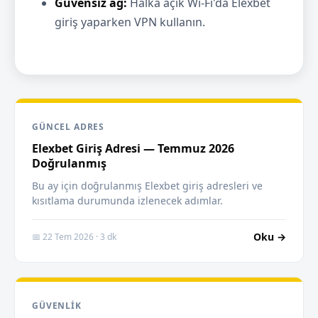
Güvensiz ağ:
Halka açık Wi-Fi'da Elexbet
giriş yaparken VPN kullanın.
GÜNCEL ADRES
Elexbet Giriş Adresi — Temmuz 2026
Doğrulanmış
Bu ay için doğrulanmış Elexbet giriş adresleri ve
kısıtlama durumunda izlenecek adımlar.
Oku →
📅 22 Tem 2026 · 3 dk
GÜVENLIK