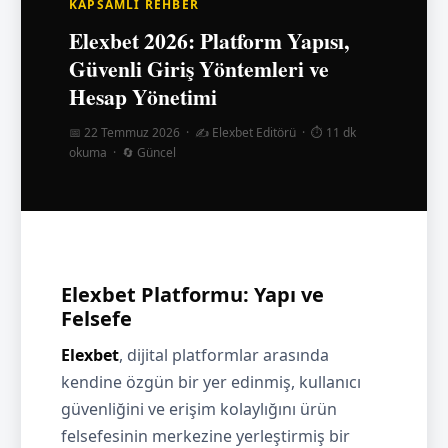
KAPSAMLI REHBER
Elexbet 2026: Platform Yapısı,
Güvenli Giriş Yöntemleri ve
Hesap Yönetimi
📅 22 Temmuz 2026 · ✍ Elexbet Editörü · ⏱ 11 dk
okuma · 🔄 Güncel
Elexbet Platformu: Yapı ve
Felsefe
Elexbet
, dijital platformlar arasında
kendine özgün bir yer edinmiş, kullanıcı
güvenliğini ve erişim kolaylığını ürün
felsefesinin merkezine yerleştirmiş bir