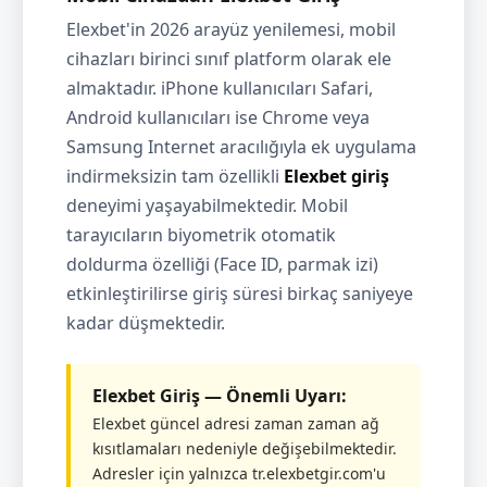
Elexbet'in 2026 arayüz yenilemesi, mobil
cihazları birinci sınıf platform olarak ele
almaktadır. iPhone kullanıcıları Safari,
Android kullanıcıları ise Chrome veya
Samsung Internet aracılığıyla ek uygulama
indirmeksizin tam özellikli
Elexbet giriş
deneyimi yaşayabilmektedir. Mobil
tarayıcıların biyometrik otomatik
doldurma özelliği (Face ID, parmak izi)
etkinleştirilirse giriş süresi birkaç saniyeye
kadar düşmektedir.
Elexbet Giriş — Önemli Uyarı:
Elexbet güncel adresi zaman zaman ağ
kısıtlamaları nedeniyle değişebilmektedir.
Adresler için yalnızca tr.elexbetgir.com'u