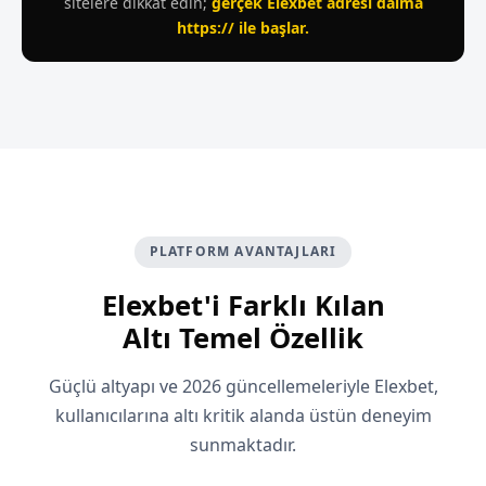
sitelere dikkat edin;
gerçek Elexbet adresi daima
https:// ile başlar.
PLATFORM AVANTAJLARI
Elexbet'i Farklı Kılan
Altı Temel Özellik
Güçlü altyapı ve 2026 güncellemeleriyle Elexbet,
kullanıcılarına altı kritik alanda üstün deneyim
sunmaktadır.