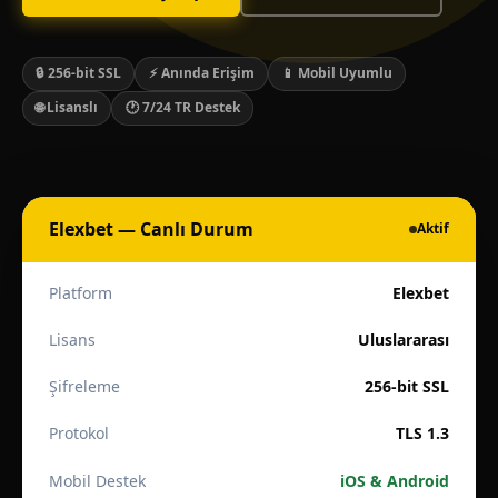
🔒 256-bit SSL
⚡ Anında Erişim
📱 Mobil Uyumlu
🌐 Lisanslı
🕐 7/24 TR Destek
Elexbet — Canlı Durum
Aktif
Platform
Elexbet
Lisans
Uluslararası
Şifreleme
256-bit SSL
Protokol
TLS 1.3
Mobil Destek
iOS & Android