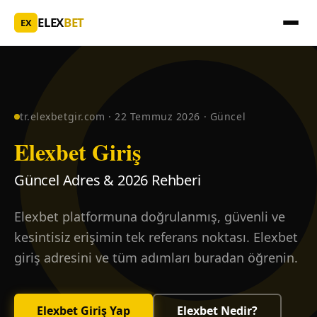
ELEX
BET
EX
tr.elexbetgir.com · 22 Temmuz 2026 · Güncel
Elexbet Giriş
Güncel Adres & 2026 Rehberi
Elexbet platformuna doğrulanmış, güvenli ve
kesintisiz erişimin tek referans noktası. Elexbet
giriş adresini ve tüm adımları buradan öğrenin.
Elexbet Giriş Yap
Elexbet Nedir?