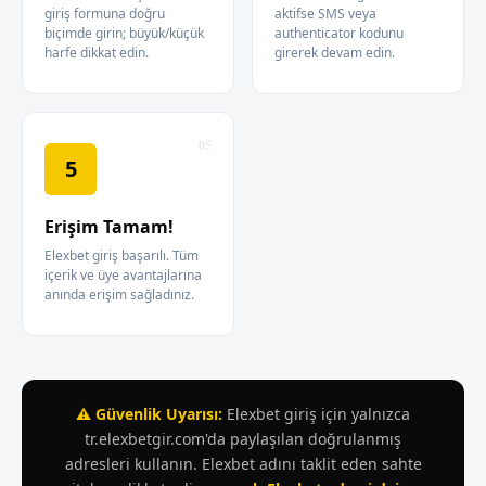
giriş formuna doğru
aktifse SMS veya
biçimde girin; büyük/küçük
authenticator kodunu
harfe dikkat edin.
girerek devam edin.
5
Erişim Tamam!
Elexbet giriş başarılı. Tüm
içerik ve üye avantajlarına
anında erişim sağladınız.
⚠ Güvenlik Uyarısı:
Elexbet giriş için yalnızca
tr.elexbetgir.com'da paylaşılan doğrulanmış
adresleri kullanın. Elexbet adını taklit eden sahte