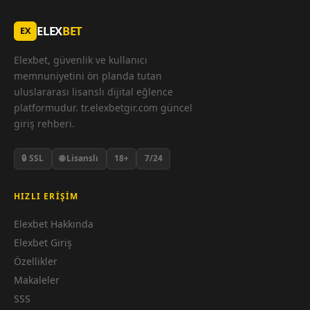
ELEX
BET
EX
Elexbet, güvenlik ve kullanıcı
memnuniyetini ön planda tutan
uluslararası lisanslı dijital eğlence
platformudur. tr.elexbetgir.com güncel
giriş rehberi.
🔒 SSL
🌐 Lisanslı
18+
7/24
HIZLI ERIŞIM
Elexbet Hakkında
Elexbet Giriş
Özellikler
Makaleler
SSS