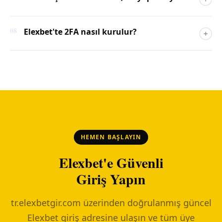
tüm özelliklere erişebilirsiniz.
adres üzerinden Kayıt Ol butonuna tıklayın, formu
doldurun ve e-posta veya SMS doğrulamasını
tamamlayın. Hesabınız hemen aktif olur ve hoş geldin
Elexbet giriş ekranındaki "Şifremi Unuttum"
08
Elexbet'te 2FA nasıl kurulur?
avantajlarına anında kavuşursunuz.
bağlantısına tıklayın. Üyelik e-posta adresinize
sıfırlama bağlantısı gönderilecektir. Bağlantı 15 dakika
geçerlidir. E-posta gelmezse spam klasörünüzü
Elexbet hesabınıza giriş yapın, sağ üstteki profil
kontrol edin; sorun devam ederse Elexbet canlı
menüsünden Güvenlik Ayarları'na gidin ve İki Faktörlü
desteğe başvurun.
Doğrulama seçeneğini aktif hale getirin. SMS veya
authenticator uygulama seçeneklerinden birini tercih
edin. SMS'e kıyasla authenticator uygulaması (Google,
Microsoft) SIM swap saldırılarına karşı çok daha
güvenlidir.
HEMEN BAŞLAYIN
Elexbet'e Güvenli
Giriş Yapın
tr.elexbetgir.com üzerinden doğrulanmış güncel
Elexbet giriş adresine ulaşın ve tüm üye