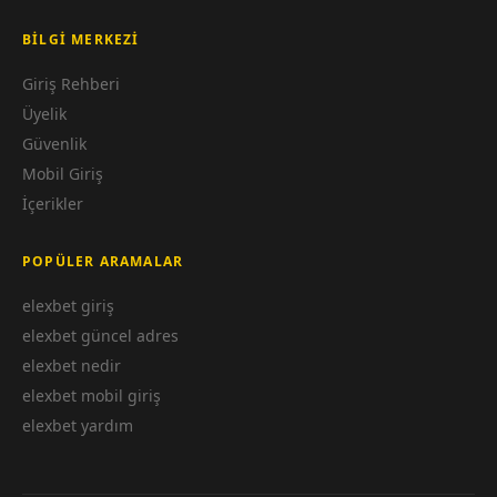
BILGI MERKEZI
Giriş Rehberi
Üyelik
Güvenlik
Mobil Giriş
İçerikler
POPÜLER ARAMALAR
elexbet giriş
elexbet güncel adres
elexbet nedir
elexbet mobil giriş
elexbet yardım