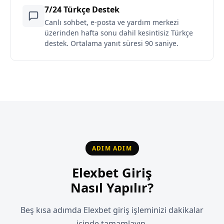
7/24 Türkçe Destek
Canlı sohbet, e-posta ve yardım merkezi
üzerinden hafta sonu dahil kesintisiz Türkçe
destek. Ortalama yanıt süresi 90 saniye.
ADIM ADIM
Elexbet Giriş
Nasıl Yapılır?
Beş kısa adımda Elexbet giriş işleminizi dakikalar
içinde tamamlayın.