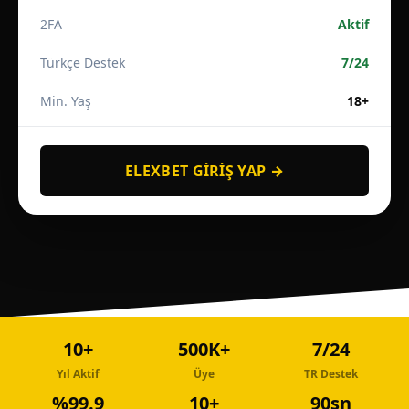
2FA
Aktif
Türkçe Destek
7/24
Min. Yaş
18+
ELEXBET GİRİŞ YAP →
10+
500K+
7/24
Yıl Aktif
Üye
TR Destek
%99.9
10+
90sn