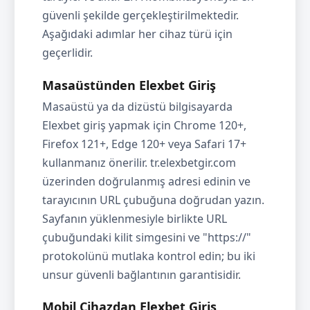
güvenli şekilde gerçekleştirilmektedir.
Aşağıdaki adımlar her cihaz türü için
geçerlidir.
Masaüstünden Elexbet Giriş
Masaüstü ya da dizüstü bilgisayarda
Elexbet giriş yapmak için Chrome 120+,
Firefox 121+, Edge 120+ veya Safari 17+
kullanmanız önerilir. tr.elexbetgir.com
üzerinden doğrulanmış adresi edinin ve
tarayıcının URL çubuğuna doğrudan yazın.
Sayfanın yüklenmesiyle birlikte URL
çubuğundaki kilit simgesini ve "https://"
protokolünü mutlaka kontrol edin; bu iki
unsur güvenli bağlantının garantisidir.
Mobil Cihazdan Elexbet Giriş