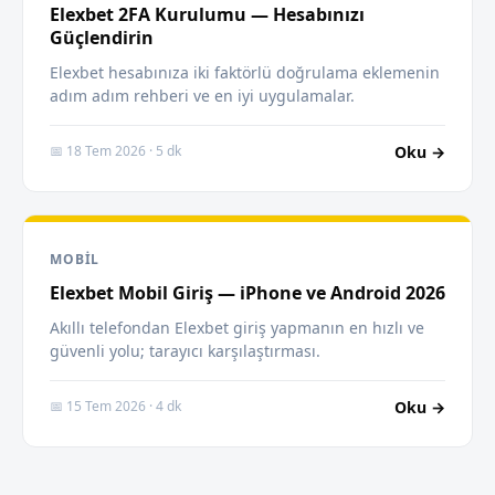
Elexbet 2FA Kurulumu — Hesabınızı
Güçlendirin
Elexbet hesabınıza iki faktörlü doğrulama eklemenin
adım adım rehberi ve en iyi uygulamalar.
Oku →
📅 18 Tem 2026 · 5 dk
MOBIL
Elexbet Mobil Giriş — iPhone ve Android 2026
Akıllı telefondan Elexbet giriş yapmanın en hızlı ve
güvenli yolu; tarayıcı karşılaştırması.
Oku →
📅 15 Tem 2026 · 4 dk