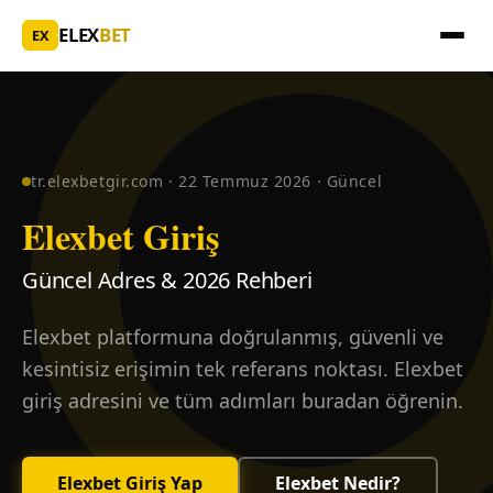
ELEX
BET
EX
tr.elexbetgir.com · 22 Temmuz 2026 · Güncel
Elexbet Giriş
Güncel Adres & 2026 Rehberi
Elexbet platformuna doğrulanmış, güvenli ve
kesintisiz erişimin tek referans noktası. Elexbet
giriş adresini ve tüm adımları buradan öğrenin.
Elexbet Giriş Yap
Elexbet Nedir?