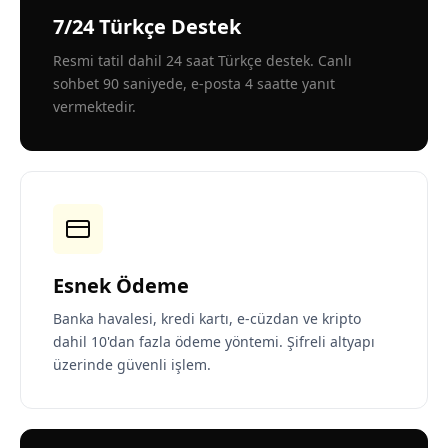
7/24 Türkçe Destek
Resmi tatil dahil 24 saat Türkçe destek. Canlı
sohbet 90 saniyede, e-posta 4 saatte yanıt
vermektedir.
Esnek Ödeme
Banka havalesi, kredi kartı, e-cüzdan ve kripto
dahil 10'dan fazla ödeme yöntemi. Şifreli altyapı
üzerinde güvenli işlem.