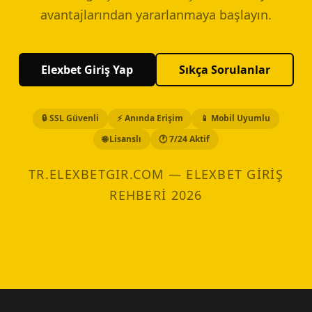
avantajlarından yararlanmaya başlayın.
Elexbet Giriş Yap
Sıkça Sorulanlar
🔒 SSL Güvenli
⚡ Anında Erişim
📱 Mobil Uyumlu
🌐 Lisanslı
🕐 7/24 Aktif
TR.ELEXBETGIR.COM — ELEXBET GİRİŞ
REHBERİ 2026