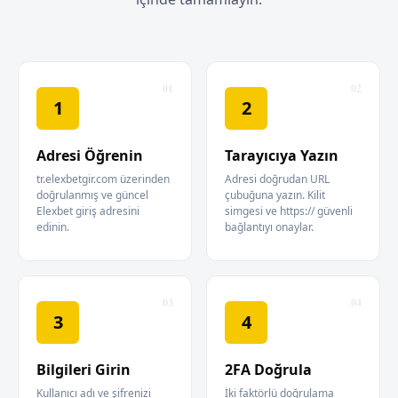
1
2
Adresi Öğrenin
Tarayıcıya Yazın
tr.elexbetgir.com üzerinden
Adresi doğrudan URL
doğrulanmış ve güncel
çubuğuna yazın. Kilit
Elexbet giriş adresini
simgesi ve https:// güvenli
edinin.
bağlantıyı onaylar.
3
4
Bilgileri Girin
2FA Doğrula
Kullanıcı adı ve şifrenizi
İki faktörlü doğrulama