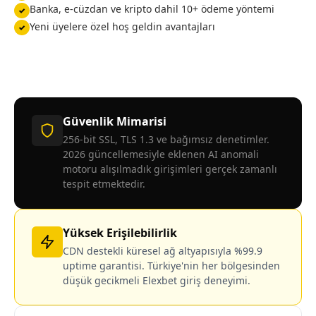
Banka, e-cüzdan ve kripto dahil 10+ ödeme yöntemi
✓
Yeni üyelere özel hoş geldin avantajları
✓
Güvenlik Mimarisi
256-bit SSL, TLS 1.3 ve bağımsız denetimler.
2026 güncellemesiyle eklenen AI anomali
motoru alışılmadık girişimleri gerçek zamanlı
tespit etmektedir.
Yüksek Erişilebilirlik
CDN destekli küresel ağ altyapısıyla %99.9
uptime garantisi. Türkiye'nin her bölgesinden
düşük gecikmeli Elexbet giriş deneyimi.