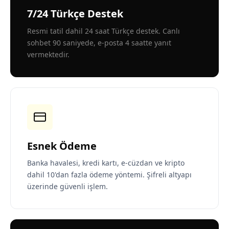
7/24 Türkçe Destek
Resmi tatil dahil 24 saat Türkçe destek. Canlı
sohbet 90 saniyede, e-posta 4 saatte yanıt
vermektedir.
Esnek Ödeme
Banka havalesi, kredi kartı, e-cüzdan ve kripto
dahil 10'dan fazla ödeme yöntemi. Şifreli altyapı
üzerinde güvenli işlem.