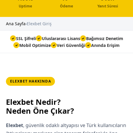
Uptime
Ödeme
Yanıt Süresi
Ana Sayfa
›
Elexbet Giriş
SSL Şifreli
Uluslararası Lisans
Bağımsız Denetim
✓
✓
✓
Mobil Optimize
Veri Güvenliği
Anında Erişim
✓
✓
✓
ELEXBET HAKKINDA
Elexbet Nedir?
Neden Öne Çıkar?
Elexbet
, güvenlik odaklı altyapısı ve Türk kullanıcıların