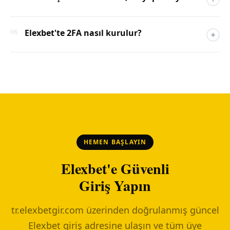
tüm özelliklere erişebilirsiniz.
adres üzerinden Kayıt Ol butonuna tıklayın, formu
doldurun ve e-posta veya SMS doğrulamasını
tamamlayın. Hesabınız hemen aktif olur ve hoş geldin
Elexbet giriş ekranındaki "Şifremi Unuttum"
08
Elexbet'te 2FA nasıl kurulur?
avantajlarına anında kavuşursunuz.
bağlantısına tıklayın. Üyelik e-posta adresinize
sıfırlama bağlantısı gönderilecektir. Bağlantı 15 dakika
geçerlidir. E-posta gelmezse spam klasörünüzü
Elexbet hesabınıza giriş yapın, sağ üstteki profil
kontrol edin; sorun devam ederse Elexbet canlı
menüsünden Güvenlik Ayarları'na gidin ve İki Faktörlü
desteğe başvurun.
Doğrulama seçeneğini aktif hale getirin. SMS veya
authenticator uygulama seçeneklerinden birini tercih
edin. SMS'e kıyasla authenticator uygulaması (Google,
Microsoft) SIM swap saldırılarına karşı çok daha
güvenlidir.
HEMEN BAŞLAYIN
Elexbet'e Güvenli
Giriş Yapın
tr.elexbetgir.com üzerinden doğrulanmış güncel
Elexbet giriş adresine ulaşın ve tüm üye