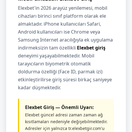
Elexbet'in 2026 arayüz yenilemesi, mobil
cihazları birinci sınıf platform olarak ele
almaktadır. iPhone kullanıcıları Safari,
Android kullanıcıları ise Chrome veya
Samsung Internet aracılığıyla ek uygulama
indirmeksizin tam özellikli
Elexbet giriş
deneyimi yaşayabilmektedir. Mobil
tarayıcıların biyometrik otomatik
doldurma özelliği (Face ID, parmak izi)
etkinleştirilirse giriş süresi birkaç saniyeye
kadar düşmektedir.
Elexbet Giriş — Önemli Uyarı:
Elexbet güncel adresi zaman zaman ağ
kısıtlamaları nedeniyle değişebilmektedir.
Adresler için yalnızca tr.elexbetgir.com'u