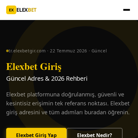
ELEX
BET
EX
tr.elexbetgir.com · 22 Temmuz 2026 · Güncel
Elexbet Giriş
Güncel Adres & 2026 Rehberi
Elexbet platformuna doğrulanmış, güvenli ve
kesintisiz erişimin tek referans noktası. Elexbet
giriş adresini ve tüm adımları buradan öğrenin.
Elexbet Giriş Yap
Elexbet Nedir?