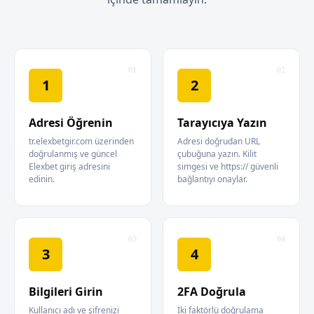
1
2
Adresi Öğrenin
Tarayıcıya Yazın
tr.elexbetgir.com üzerinden
Adresi doğrudan URL
doğrulanmış ve güncel
çubuğuna yazın. Kilit
Elexbet giriş adresini
simgesi ve https:// güvenli
edinin.
bağlantıyı onaylar.
3
4
Bilgileri Girin
2FA Doğrula
Kullanıcı adı ve şifrenizi
İki faktörlü doğrulama