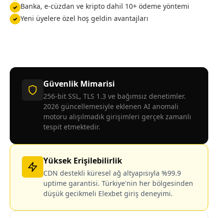
Banka, e-cüzdan ve kripto dahil 10+ ödeme yöntemi
✓
Yeni üyelere özel hoş geldin avantajları
✓
Güvenlik Mimarisi
256-bit SSL, TLS 1.3 ve bağımsız denetimler.
2026 güncellemesiyle eklenen AI anomali
motoru alışılmadık girişimleri gerçek zamanlı
tespit etmektedir.
Yüksek Erişilebilirlik
CDN destekli küresel ağ altyapısıyla %99.9
uptime garantisi. Türkiye'nin her bölgesinden
düşük gecikmeli Elexbet giriş deneyimi.