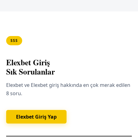
SSS
Elexbet Giriş
Sık Sorulanlar
Elexbet ve Elexbet giriş hakkında en çok merak edilen
8 soru.
Elexbet Giriş Yap