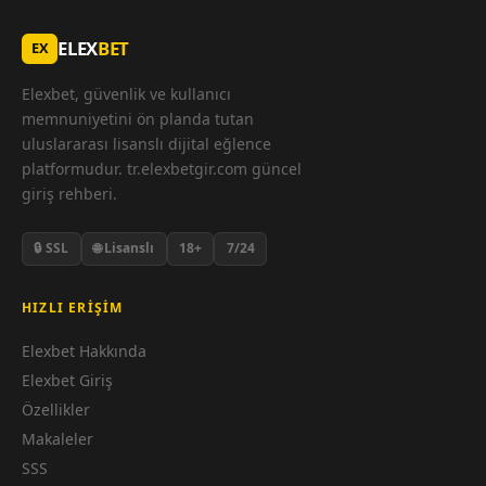
ELEX
BET
EX
Elexbet, güvenlik ve kullanıcı
memnuniyetini ön planda tutan
uluslararası lisanslı dijital eğlence
platformudur. tr.elexbetgir.com güncel
giriş rehberi.
🔒 SSL
🌐 Lisanslı
18+
7/24
HIZLI ERIŞIM
Elexbet Hakkında
Elexbet Giriş
Özellikler
Makaleler
SSS