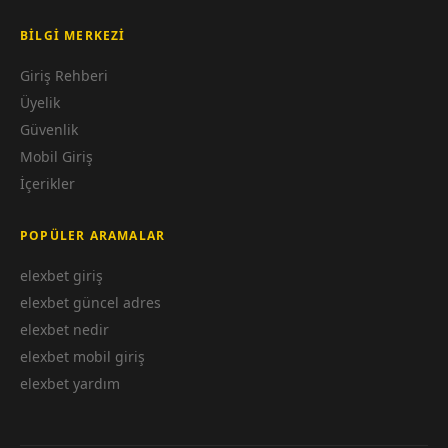
BILGI MERKEZI
Giriş Rehberi
Üyelik
Güvenlik
Mobil Giriş
İçerikler
POPÜLER ARAMALAR
elexbet giriş
elexbet güncel adres
elexbet nedir
elexbet mobil giriş
elexbet yardım