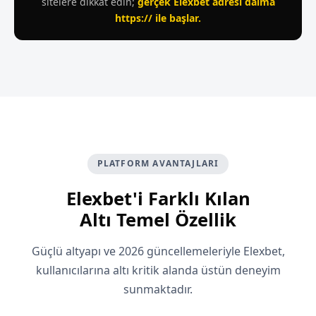
sitelere dikkat edin;
gerçek Elexbet adresi daima
https:// ile başlar.
PLATFORM AVANTAJLARI
Elexbet'i Farklı Kılan
Altı Temel Özellik
Güçlü altyapı ve 2026 güncellemeleriyle Elexbet,
kullanıcılarına altı kritik alanda üstün deneyim
sunmaktadır.