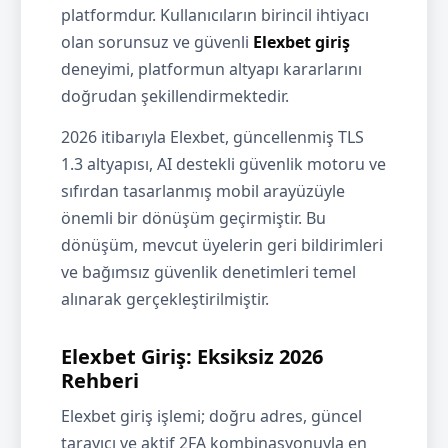
platformdur. Kullanıcıların birincil ihtiyacı
olan sorunsuz ve güvenli
Elexbet giriş
deneyimi, platformun altyapı kararlarını
doğrudan şekillendirmektedir.
2026 itibarıyla Elexbet, güncellenmiş TLS
1.3 altyapısı, AI destekli güvenlik motoru ve
sıfırdan tasarlanmış mobil arayüzüyle
önemli bir dönüşüm geçirmiştir. Bu
dönüşüm, mevcut üyelerin geri bildirimleri
ve bağımsız güvenlik denetimleri temel
alınarak gerçekleştirilmiştir.
Elexbet Giriş: Eksiksiz 2026
Rehberi
Elexbet giriş işlemi; doğru adres, güncel
tarayıcı ve aktif 2FA kombinasyonuyla en