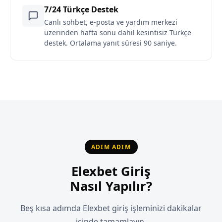
7/24 Türkçe Destek
Canlı sohbet, e-posta ve yardım merkezi
üzerinden hafta sonu dahil kesintisiz Türkçe
destek. Ortalama yanıt süresi 90 saniye.
ADIM ADIM
Elexbet Giriş
Nasıl Yapılır?
Beş kısa adımda Elexbet giriş işleminizi dakikalar
içinde tamamlayın.