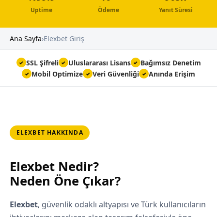
Uptime
Ödeme
Yanıt Süresi
Ana Sayfa
›
Elexbet Giriş
SSL Şifreli
Uluslararası Lisans
Bağımsız Denetim
✓
✓
✓
Mobil Optimize
Veri Güvenliği
Anında Erişim
✓
✓
✓
ELEXBET HAKKINDA
Elexbet Nedir?
Neden Öne Çıkar?
Elexbet
, güvenlik odaklı altyapısı ve Türk kullanıcıların