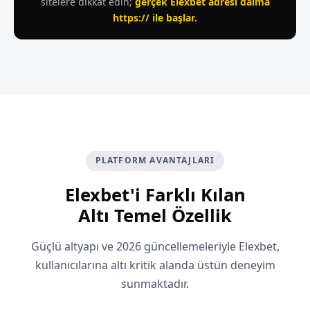
sitelere dikkat edin;
gerçek Elexbet adresi daima
https:// ile başlar.
PLATFORM AVANTAJLARI
Elexbet'i Farklı Kılan
Altı Temel Özellik
Güçlü altyapı ve 2026 güncellemeleriyle Elexbet,
kullanıcılarına altı kritik alanda üstün deneyim
sunmaktadır.