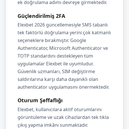
ek doğrulama adımı devreye girmektedir.
Güçlendirilmiş 2FA
Elexbet 2026 güncellemesiyle SMS tabanlı
tek faktörlü doğrulama yerini çok katmanlı
seçeneklere bırakmıştır. Google
Authenticator, Microsoft Authenticator ve
TOTP standardını destekleyen tüm
uygulamalar Elexbet ile uyumludur.
Güvenlik uzmanları, SIM değiştirme
saldırılarına karşı daha dayanıklı olan
authenticator uygulamasını önermektedir.
Oturum Şeffaflığı
Elexbet, kullanıcılara aktif oturumlarını
görüntüleme ve uzak cihazlardan tek tıkla
çıkış yapma imkânı sunmaktadır.