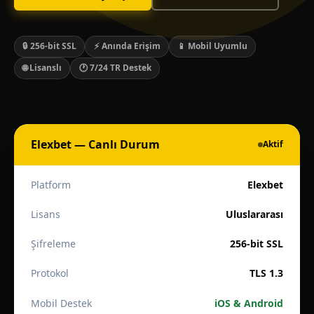
🔒 256-bit SSL
⚡ Anında Erişim
📱 Mobil Uyumlu
🌐 Lisanslı
🕐 7/24 TR Destek
Elexbet — Canlı Durum
Aktif
Platform
Elexbet
Lisans
Uluslararası
Şifreleme
256-bit SSL
Protokol
TLS 1.3
Mobil Destek
iOS & Android