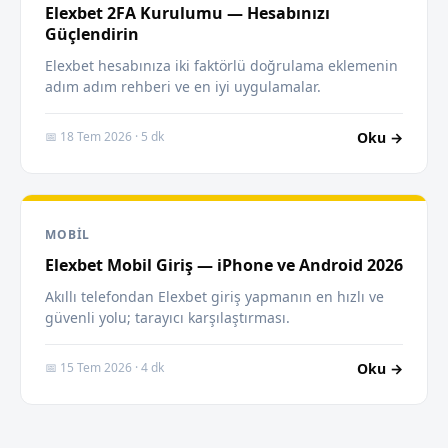
Elexbet 2FA Kurulumu — Hesabınızı
Güçlendirin
Elexbet hesabınıza iki faktörlü doğrulama eklemenin
adım adım rehberi ve en iyi uygulamalar.
Oku →
📅 18 Tem 2026 · 5 dk
MOBIL
Elexbet Mobil Giriş — iPhone ve Android 2026
Akıllı telefondan Elexbet giriş yapmanın en hızlı ve
güvenli yolu; tarayıcı karşılaştırması.
Oku →
📅 15 Tem 2026 · 4 dk