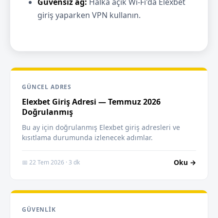
Güvensiz ağ:
Halka açık Wi-Fi'da Elexbet
giriş yaparken VPN kullanın.
GÜNCEL ADRES
Elexbet Giriş Adresi — Temmuz 2026
Doğrulanmış
Bu ay için doğrulanmış Elexbet giriş adresleri ve
kısıtlama durumunda izlenecek adımlar.
Oku →
📅 22 Tem 2026 · 3 dk
GÜVENLIK