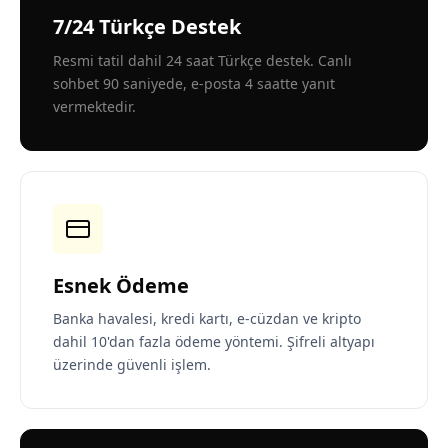
7/24 Türkçe Destek
Resmi tatil dahil 24 saat Türkçe destek. Canlı
sohbet 90 saniyede, e-posta 4 saatte yanıt
vermektedir.
Esnek Ödeme
Banka havalesi, kredi kartı, e-cüzdan ve kripto
dahil 10'dan fazla ödeme yöntemi. Şifreli altyapı
üzerinde güvenli işlem.