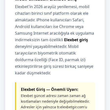
Elexbet'in 2026 arayüz yenilemesi, mobil
cihazları birinci sınıf platform olarak ele
almaktadır. iPhone kullanıcıları Safari,
Android kullanıcıları ise Chrome veya
Samsung Internet aracılığıyla ek uygulama
indirmeksizin tam özellikli
Elexbet giriş
deneyimi yaşayabilmektedir. Mobil
tarayıcıların biyometrik otomatik
doldurma özelliği (Face ID, parmak izi)
etkinleştirilirse giriş süresi birkaç saniyeye
kadar düşmektedir.
Elexbet Giriş — Önemli Uyarı:
Elexbet güncel adresi zaman zaman ağ
kısıtlamaları nedeniyle değişebilmektedir.
Adresler için yalnızca tr.elexbetgir.com'u