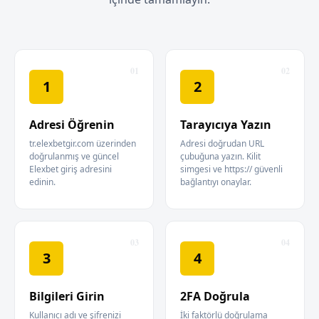
1
2
Adresi Öğrenin
Tarayıcıya Yazın
tr.elexbetgir.com üzerinden
Adresi doğrudan URL
doğrulanmış ve güncel
çubuğuna yazın. Kilit
Elexbet giriş adresini
simgesi ve https:// güvenli
edinin.
bağlantıyı onaylar.
3
4
Bilgileri Girin
2FA Doğrula
Kullanıcı adı ve şifrenizi
İki faktörlü doğrulama