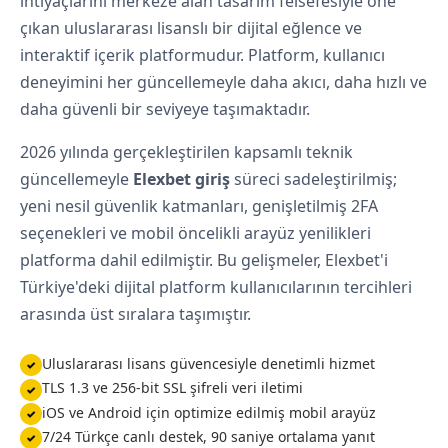
ihtiyaçlarını merkeze alan tasarım felsefesiyle öne
çıkan uluslararası lisanslı bir dijital eğlence ve
interaktif içerik platformudur. Platform, kullanıcı
deneyimini her güncellemeyle daha akıcı, daha hızlı ve
daha güvenli bir seviyeye taşımaktadır.
2026 yılında gerçekleştirilen kapsamlı teknik
güncellemeyle
Elexbet giriş
süreci sadeleştirilmiş;
yeni nesil güvenlik katmanları, genişletilmiş 2FA
seçenekleri ve mobil öncelikli arayüz yenilikleri
platforma dahil edilmiştir. Bu gelişmeler, Elexbet'i
Türkiye'deki dijital platform kullanıcılarının tercihleri
arasında üst sıralara taşımıştır.
Uluslararası lisans güvencesiyle denetimli hizmet
✓
TLS 1.3 ve 256-bit SSL şifreli veri iletimi
✓
iOS ve Android için optimize edilmiş mobil arayüz
✓
7/24 Türkçe canlı destek, 90 saniye ortalama yanıt
✓