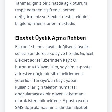
Tanımadığınız bir cihazda açık oturum
tespit ederseniz şifrenizi hemen
değiştirmeniz ve Elexbet destek ekibini
bilgilendirmeniz önerilmektedir.
Elexbet Üyelik Açma Rehberi
Elexbet'e henüz kayıtlı değilseniz üyelik
süreci son derece kolay ve hızlıdır. Güncel
Elexbet adresi üzerinden Kayıt Ol
butonuna tıklayın; isim, soyisim, e-posta
adresi ve güçlü bir şifre belirlemeniz
yeterlidir. Türkiye'den kayıt yapan
kullanıcılar için telefon numarası
doğrulaması ek bir güvenlik katmanı
olarak istenebilmektedir. E-posta ya da
SMS doğrulamasının ardından Elexbet