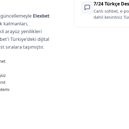
7/24 Türkçe De
Canlı sohbet, e-p
k güncellemeyle
Elexbet
dahil kesintisiz T
ik katmanları,
li arayüz yenilikleri
et'i Türkiye'deki dijital
t sıralara taşımıştır.
met
yüz
nıt
ntemi