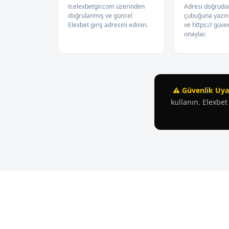
tr.elexbetgir.com üzerinden
Adresi doğruda
doğrulanmış ve güncel
çubuğuna yazın. 
Elexbet giriş adresini edinin.
ve https:// güve
onaylar.
⚠ Güvenlik Uyar
kullanın. Elexbet