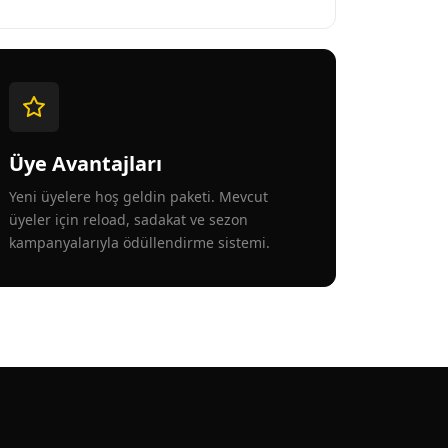
Üye Avantajları
Yeni üyelere hoş geldin paketi. Mevcut
üyeler için reload, sadakat ve sezon
kampanyalarıyla ödüllendirme sistemi.