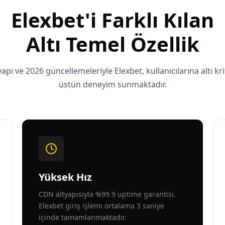
Elexbet'i Farklı Kılan
Altı Temel Özellik
apı ve 2026 güncellemeleriyle Elexbet, kullanıcılarına altı kr
üstün deneyim sunmaktadır.
Yüksek Hız
CDN altyapısıyla %99.9 uptime garantisi.
Elexbet giriş işlemi ortalama 3 saniye
içinde tamamlanmaktadır.