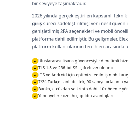
bir seviyeye taşımaktadır.
2026 yılında gerçekleştirilen kapsamlı tekni
giriş
süreci sadeleştirilmiş; yeni nesil güvenl
genişletilmiş 2FA seçenekleri ve mobil öncelik
platforma dahil edilmiştir. Bu gelişmeler, Elexb
platform kullanıcılarının tercihleri arasında üs
Uluslararası lisans güvencesiyle denetimli hiz
✓
TLS 1.3 ve 256-bit SSL şifreli veri iletimi
✓
iOS ve Android için optimize edilmiş mobil ara
✓
7/24 Türkçe canlı destek, 90 saniye ortalama ya
✓
Banka, e-cüzdan ve kripto dahil 10+ ödeme yö
✓
Yeni üyelere özel hoş geldin avantajları
✓