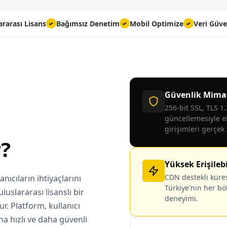
ararası Lisans
Bağımsız Denetim
Mobil Optimize
Veri Güve
✓
✓
✓
Güvenlik Mimar
256-bit SSL, TLS 1
güncellemesiyle e
girişimleri gerçek
?
Yüksek Erişilebi
CDN destekli küres
anıcıların ihtiyaçlarını
Türkiye'nin her bö
uslararası lisanslı bir
deneyimi.
ur. Platform, kullanıcı
a hızlı ve daha güvenli