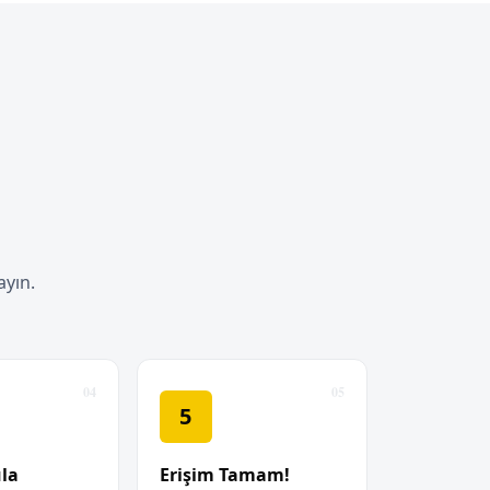
ayın.
5
la
Erişim Tamam!