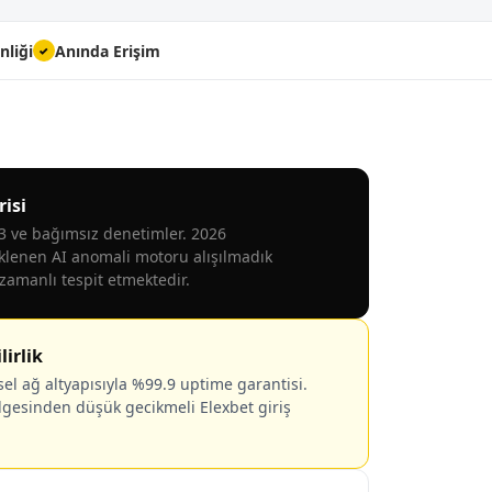
nliği
Anında Erişim
✓
isi
.3 ve bağımsız denetimler. 2026
klenen AI anomali motoru alışılmadık
 zamanlı tespit etmektedir.
lirlik
el ağ altyapısıyla %99.9 uptime garantisi.
lgesinden düşük gecikmeli Elexbet giriş