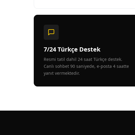
7/24 Türkçe Destek
Resmi tatil dahil 24 saat Türkçe destek.
Canlı sohbet 90 saniyede, e-posta 4 saatte
yanıt vermektedir.