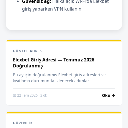
Güvensiz ağ:
Halka açık Wi-Fi'da Elexbet
giriş yaparken VPN kullanın.
GÜNCEL ADRES
Elexbet Giriş Adresi — Temmuz 2026
Doğrulanmış
Bu ay için doğrulanmış Elexbet giriş adresleri ve
kısıtlama durumunda izlenecek adımlar.
Oku →
📅 22 Tem 2026 · 3 dk
GÜVENLIK