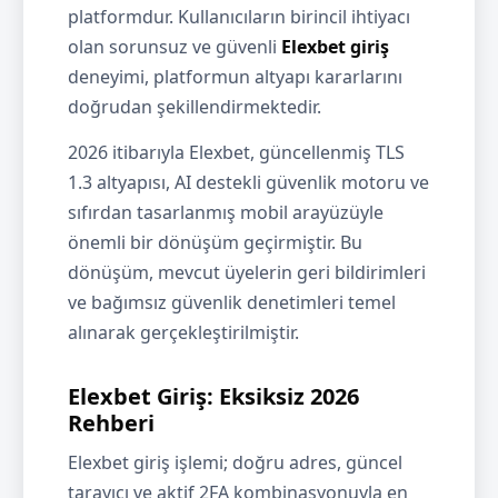
platformdur. Kullanıcıların birincil ihtiyacı
olan sorunsuz ve güvenli
Elexbet giriş
deneyimi, platformun altyapı kararlarını
doğrudan şekillendirmektedir.
2026 itibarıyla Elexbet, güncellenmiş TLS
1.3 altyapısı, AI destekli güvenlik motoru ve
sıfırdan tasarlanmış mobil arayüzüyle
önemli bir dönüşüm geçirmiştir. Bu
dönüşüm, mevcut üyelerin geri bildirimleri
ve bağımsız güvenlik denetimleri temel
alınarak gerçekleştirilmiştir.
Elexbet Giriş: Eksiksiz 2026
Rehberi
Elexbet giriş işlemi; doğru adres, güncel
tarayıcı ve aktif 2FA kombinasyonuyla en