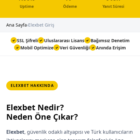
Uptime
Ödeme
Yanıt Süresi
Ana Sayfa
›
Elexbet Giriş
SSL Şifreli
Uluslararası Lisans
Bağımsız Denetim
✓
✓
✓
Mobil Optimize
Veri Güvenliği
Anında Erişim
✓
✓
✓
ELEXBET HAKKINDA
Elexbet Nedir?
Neden Öne Çıkar?
Elexbet
, güvenlik odaklı altyapısı ve Türk kullanıcıların