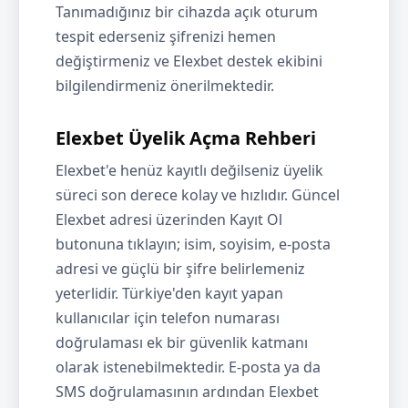
Tanımadığınız bir cihazda açık oturum
tespit ederseniz şifrenizi hemen
değiştirmeniz ve Elexbet destek ekibini
bilgilendirmeniz önerilmektedir.
Elexbet Üyelik Açma Rehberi
Elexbet'e henüz kayıtlı değilseniz üyelik
süreci son derece kolay ve hızlıdır. Güncel
Elexbet adresi üzerinden Kayıt Ol
butonuna tıklayın; isim, soyisim, e-posta
adresi ve güçlü bir şifre belirlemeniz
yeterlidir. Türkiye'den kayıt yapan
kullanıcılar için telefon numarası
doğrulaması ek bir güvenlik katmanı
olarak istenebilmektedir. E-posta ya da
SMS doğrulamasının ardından Elexbet