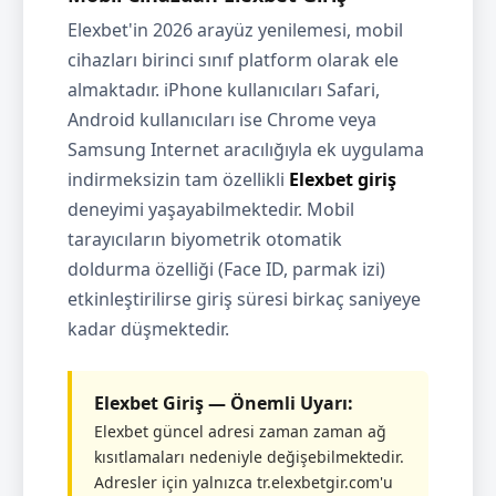
Elexbet'in 2026 arayüz yenilemesi, mobil
cihazları birinci sınıf platform olarak ele
almaktadır. iPhone kullanıcıları Safari,
Android kullanıcıları ise Chrome veya
Samsung Internet aracılığıyla ek uygulama
indirmeksizin tam özellikli
Elexbet giriş
deneyimi yaşayabilmektedir. Mobil
tarayıcıların biyometrik otomatik
doldurma özelliği (Face ID, parmak izi)
etkinleştirilirse giriş süresi birkaç saniyeye
kadar düşmektedir.
Elexbet Giriş — Önemli Uyarı:
Elexbet güncel adresi zaman zaman ağ
kısıtlamaları nedeniyle değişebilmektedir.
Adresler için yalnızca tr.elexbetgir.com'u