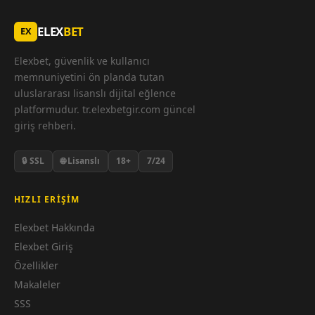
ELEX
BET
EX
Elexbet, güvenlik ve kullanıcı
memnuniyetini ön planda tutan
uluslararası lisanslı dijital eğlence
platformudur. tr.elexbetgir.com güncel
giriş rehberi.
🔒 SSL
🌐 Lisanslı
18+
7/24
HIZLI ERIŞIM
Elexbet Hakkında
Elexbet Giriş
Özellikler
Makaleler
SSS