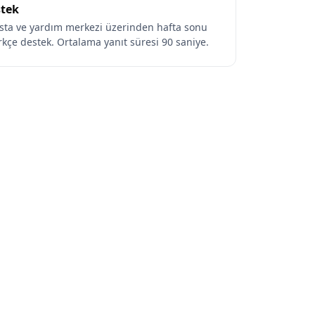
stek
osta ve yardım merkezi üzerinden hafta sonu
ürkçe destek. Ortalama yanıt süresi 90 saniye.