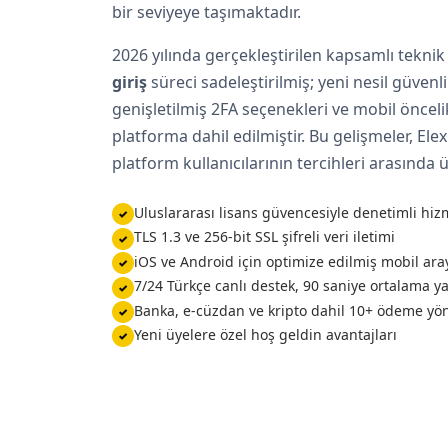
bir seviyeye taşımaktadır.
2026 yılında gerçekleştirilen kapsamlı tekni
giriş
süreci sadeleştirilmiş; yeni nesil güvenl
genişletilmiş 2FA seçenekleri ve mobil öncelik
platforma dahil edilmiştir. Bu gelişmeler, Elexb
platform kullanıcılarının tercihleri arasında üs
Uluslararası lisans güvencesiyle denetimli hiz
✓
TLS 1.3 ve 256-bit SSL şifreli veri iletimi
✓
iOS ve Android için optimize edilmiş mobil ara
✓
7/24 Türkçe canlı destek, 90 saniye ortalama ya
✓
Banka, e-cüzdan ve kripto dahil 10+ ödeme yö
✓
Yeni üyelere özel hoş geldin avantajları
✓