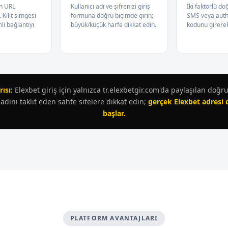
n URL
Kullanıcı adı ve şifrenizi giriş
İki faktörlü d
Kilit simgesi
formuna doğru biçimde girin;
SMS veya auth
nli bağlantıyı
büyük/küçük harfe dikkat edin.
kodunu girere
ısı:
Elexbet giriş için yalnızca tr.elexbetgir.com'da paylaşılan doğr
 adını taklit eden sahte sitelere dikkat edin;
gerçek Elexbet adresi d
başlar.
PLATFORM AVANTAJLARI