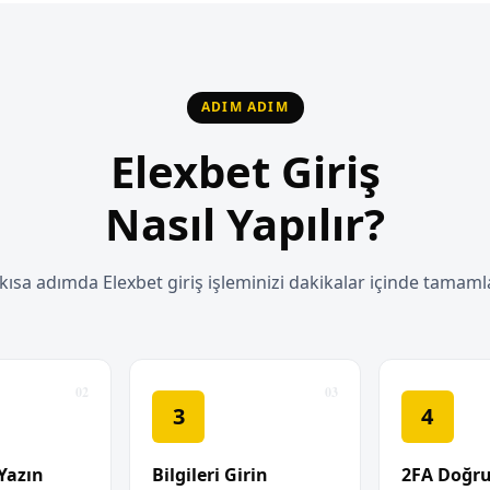
ADIM ADIM
Elexbet Giriş
Nasıl Yapılır?
kısa adımda Elexbet giriş işleminizi dakikalar içinde tamaml
3
4
 Yazın
Bilgileri Girin
2FA Doğru