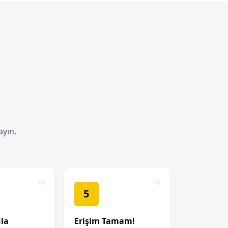
ayın.
5
la
Erişim Tamam!