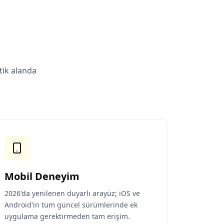
itik alanda
Mobil Deneyim
2026'da yenilenen duyarlı arayüz; iOS ve
Android'in tüm güncel sürümlerinde ek
uygulama gerektirmeden tam erişim.