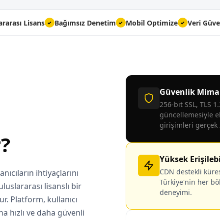
ararası Lisans
Bağımsız Denetim
Mobil Optimize
Veri Güve
✓
✓
✓
Güvenlik Mimar
256-bit SSL, TLS 1
güncellemesiyle e
girişimleri gerçek
?
Yüksek Erişilebi
CDN destekli küres
anıcıların ihtiyaçlarını
Türkiye'nin her bö
uslararası lisanslı bir
deneyimi.
ur. Platform, kullanıcı
a hızlı ve daha güvenli