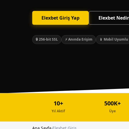
Elexbet Giriş Yap
Elexbet Nedir
🔒 256-bit SSL
⚡ Anında Erişim
📱 Mobil Uyumlu
10+
500K+
Yıl Aktif
Üye
Ana Sayfa
›
Elexbet Giriş