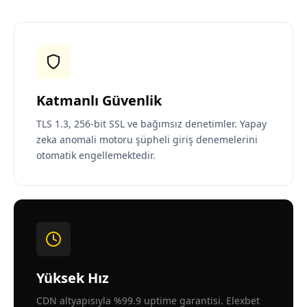
Katmanlı Güvenlik
TLS 1.3, 256-bit SSL ve bağımsız denetimler. Yapay
zeka anomali motoru şüpheli giriş denemelerini
otomatik engellemektedir.
Yüksek Hız
CDN altyapısıyla %99.9 uptime garantisi. Elexbet