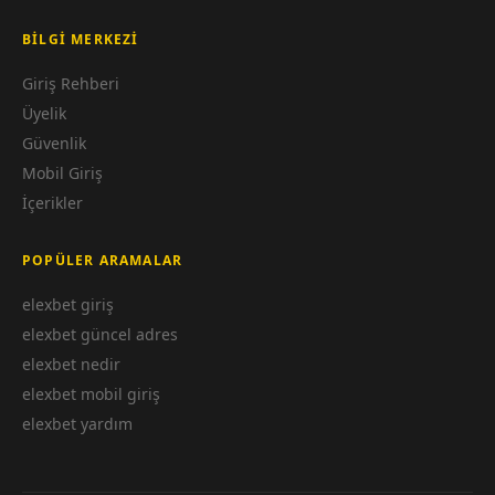
BILGI MERKEZI
Giriş Rehberi
Üyelik
Güvenlik
Mobil Giriş
İçerikler
POPÜLER ARAMALAR
elexbet giriş
elexbet güncel adres
elexbet nedir
elexbet mobil giriş
elexbet yardım