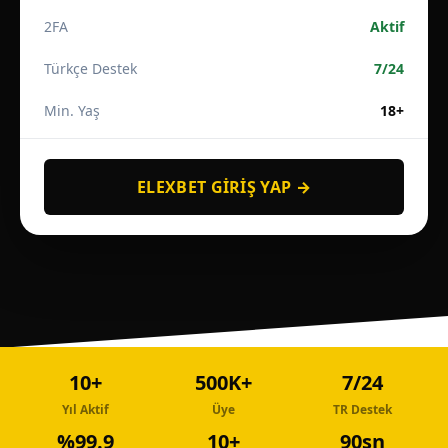
2FA
Aktif
Türkçe Destek
7/24
Min. Yaş
18+
ELEXBET GİRİŞ YAP →
10+
500K+
7/24
Yıl Aktif
Üye
TR Destek
%99.9
10+
90sn