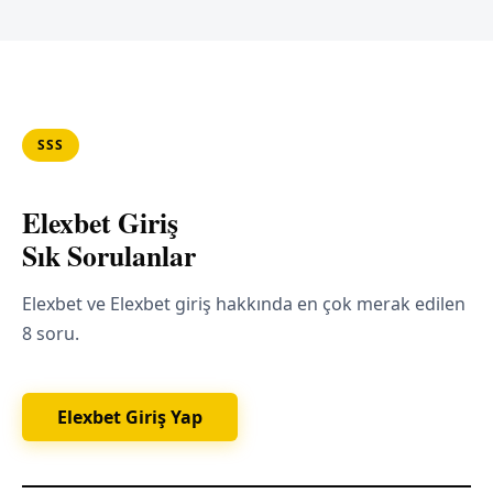
SSS
Elexbet Giriş
Sık Sorulanlar
Elexbet ve Elexbet giriş hakkında en çok merak edilen
8 soru.
Elexbet Giriş Yap