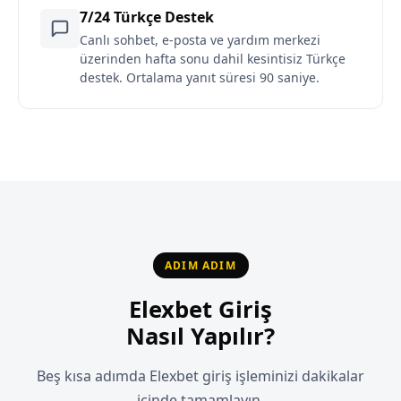
7/24 Türkçe Destek
Canlı sohbet, e-posta ve yardım merkezi
üzerinden hafta sonu dahil kesintisiz Türkçe
destek. Ortalama yanıt süresi 90 saniye.
ADIM ADIM
Elexbet Giriş
Nasıl Yapılır?
Beş kısa adımda Elexbet giriş işleminizi dakikalar
içinde tamamlayın.