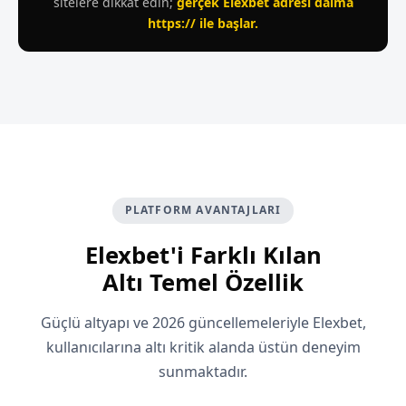
sitelere dikkat edin;
gerçek Elexbet adresi daima
https:// ile başlar.
PLATFORM AVANTAJLARI
Elexbet'i Farklı Kılan
Altı Temel Özellik
Güçlü altyapı ve 2026 güncellemeleriyle Elexbet,
kullanıcılarına altı kritik alanda üstün deneyim
sunmaktadır.