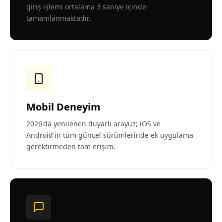
giriş işlemi ortalama 3 saniye içinde
tamamlanmaktadır.
Mobil Deneyim
2026'da yenilenen duyarlı arayüz; iOS ve
Android'in tüm güncel sürümlerinde ek uygulama
gerektirmeden tam erişim.