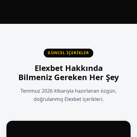
GÜNCEL İÇERIKLER
Elexbet Hakkında
Bilmeniz Gereken Her Şey
Temmuz 2026 itibarıyla hazırlanan özgün,
doğrulanmış Elexbet içerikleri.