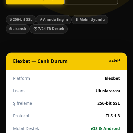
🔒 256-bit SSL
⚡ Anında Erişim
📱 Mobil Uyumlu
🌐 Lisanslı
🕐 7/24 TR Destek
Elexbet — Canlı Durum
Aktif
Platform
Elexbet
Lisans
Uluslararası
Şifreleme
256-bit SSL
Protokol
TLS 1.3
Mobil Destek
iOS & Android