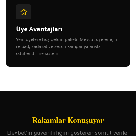
Üye Avantajları
Yeni üyelere hoş geldin paketi. Mevcut üyeler için
reload, sadakat ve sezon kampanyalarıyla
ödüllendirme sistemi.
Rakamlar Konuşuyor
Elexbet'in güvenilirliğini gösteren somut veriler