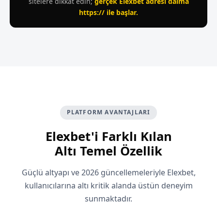
sitelere dikkat edin;
gerçek Elexbet adresi daima
https:// ile başlar.
PLATFORM AVANTAJLARI
Elexbet'i Farklı Kılan
Altı Temel Özellik
Güçlü altyapı ve 2026 güncellemeleriyle Elexbet,
kullanıcılarına altı kritik alanda üstün deneyim
sunmaktadır.