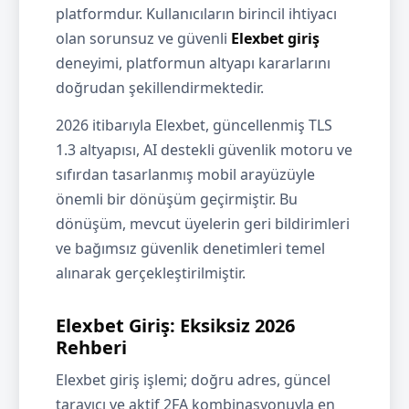
platformdur. Kullanıcıların birincil ihtiyacı
olan sorunsuz ve güvenli
Elexbet giriş
deneyimi, platformun altyapı kararlarını
doğrudan şekillendirmektedir.
2026 itibarıyla Elexbet, güncellenmiş TLS
1.3 altyapısı, AI destekli güvenlik motoru ve
sıfırdan tasarlanmış mobil arayüzüyle
önemli bir dönüşüm geçirmiştir. Bu
dönüşüm, mevcut üyelerin geri bildirimleri
ve bağımsız güvenlik denetimleri temel
alınarak gerçekleştirilmiştir.
Elexbet Giriş: Eksiksiz 2026
Rehberi
Elexbet giriş işlemi; doğru adres, güncel
tarayıcı ve aktif 2FA kombinasyonuyla en