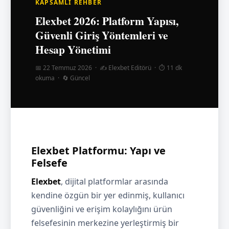
KAPSAMLI REHBER
Elexbet 2026: Platform Yapısı,
Güvenli Giriş Yöntemleri ve
Hesap Yönetimi
📅 22 Temmuz 2026 · ✍ Elexbet Editörü · ⏱ 11 dk
okuma · 🔄 Güncel
Elexbet Platformu: Yapı ve
Felsefe
Elexbet
, dijital platformlar arasında
kendine özgün bir yer edinmiş, kullanıcı
güvenliğini ve erişim kolaylığını ürün
felsefesinin merkezine yerleştirmiş bir