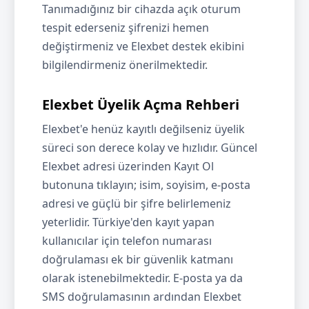
Tanımadığınız bir cihazda açık oturum
tespit ederseniz şifrenizi hemen
değiştirmeniz ve Elexbet destek ekibini
bilgilendirmeniz önerilmektedir.
Elexbet Üyelik Açma Rehberi
Elexbet'e henüz kayıtlı değilseniz üyelik
süreci son derece kolay ve hızlıdır. Güncel
Elexbet adresi üzerinden Kayıt Ol
butonuna tıklayın; isim, soyisim, e-posta
adresi ve güçlü bir şifre belirlemeniz
yeterlidir. Türkiye'den kayıt yapan
kullanıcılar için telefon numarası
doğrulaması ek bir güvenlik katmanı
olarak istenebilmektedir. E-posta ya da
SMS doğrulamasının ardından Elexbet