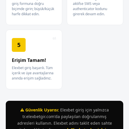
giriş formuna doğru
aktifse SMS veya
biçimde girin; büyük/küçük
authenticator kodunu
harfe dikkat edin.
girerek devam edin.
5
Erişim Tamam!
Elexbet giriş başarılı. Tüm
içerik ve üye avantajlarına
anında erişim sağladınız.
⚠ Güvenlik Uyarısı:
Elexbet giriş için yalnızca
tr.elexbetgir.com'da paylaşılan doğrulanmış
adresleri kullanın. Elexbet adını taklit eden sahte