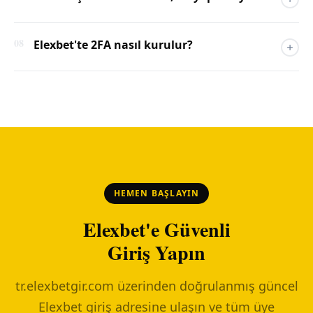
tüm özelliklere erişebilirsiniz.
adres üzerinden Kayıt Ol butonuna tıklayın, formu
doldurun ve e-posta veya SMS doğrulamasını
tamamlayın. Hesabınız hemen aktif olur ve hoş geldin
Elexbet giriş ekranındaki "Şifremi Unuttum"
08
Elexbet'te 2FA nasıl kurulur?
avantajlarına anında kavuşursunuz.
bağlantısına tıklayın. Üyelik e-posta adresinize
sıfırlama bağlantısı gönderilecektir. Bağlantı 15 dakika
geçerlidir. E-posta gelmezse spam klasörünüzü
Elexbet hesabınıza giriş yapın, sağ üstteki profil
kontrol edin; sorun devam ederse Elexbet canlı
menüsünden Güvenlik Ayarları'na gidin ve İki Faktörlü
desteğe başvurun.
Doğrulama seçeneğini aktif hale getirin. SMS veya
authenticator uygulama seçeneklerinden birini tercih
edin. SMS'e kıyasla authenticator uygulaması (Google,
Microsoft) SIM swap saldırılarına karşı çok daha
güvenlidir.
HEMEN BAŞLAYIN
Elexbet'e Güvenli
Giriş Yapın
tr.elexbetgir.com üzerinden doğrulanmış güncel
Elexbet giriş adresine ulaşın ve tüm üye