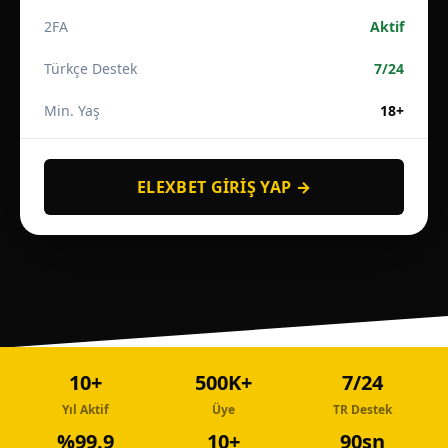
2FA
Aktif
Türkçe Destek
7/24
Min. Yaş
18+
ELEXBET GİRİŞ YAP →
10+
500K+
7/24
Yıl Aktif
Üye
TR Destek
%99.9
10+
90sn