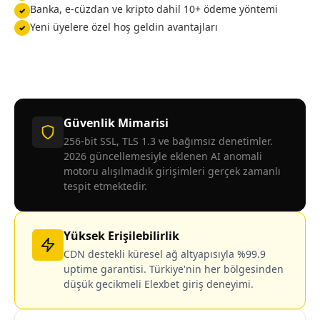
Banka, e-cüzdan ve kripto dahil 10+ ödeme yöntemi
✓
Yeni üyelere özel hoş geldin avantajları
✓
Güvenlik Mimarisi
256-bit SSL, TLS 1.3 ve bağımsız denetimler.
2026 güncellemesiyle eklenen AI anomali
motoru alışılmadık girişimleri gerçek zamanlı
tespit etmektedir.
Yüksek Erişilebilirlik
CDN destekli küresel ağ altyapısıyla %99.9
uptime garantisi. Türkiye'nin her bölgesinden
düşük gecikmeli Elexbet giriş deneyimi.