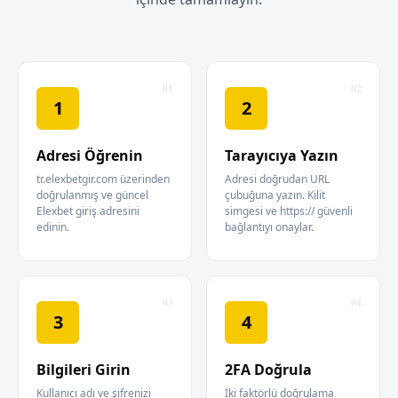
1
2
Adresi Öğrenin
Tarayıcıya Yazın
tr.elexbetgir.com üzerinden
Adresi doğrudan URL
doğrulanmış ve güncel
çubuğuna yazın. Kilit
Elexbet giriş adresini
simgesi ve https:// güvenli
edinin.
bağlantıyı onaylar.
3
4
Bilgileri Girin
2FA Doğrula
Kullanıcı adı ve şifrenizi
İki faktörlü doğrulama