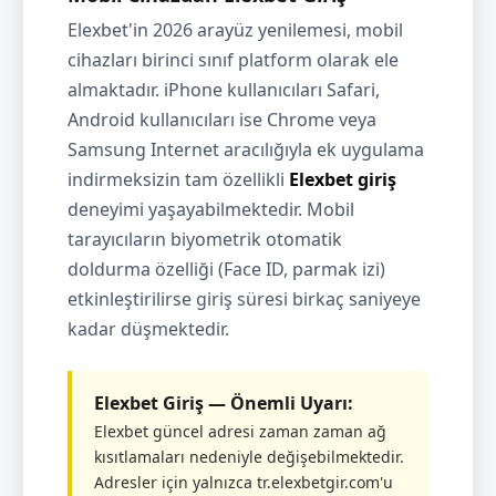
Elexbet'in 2026 arayüz yenilemesi, mobil
cihazları birinci sınıf platform olarak ele
almaktadır. iPhone kullanıcıları Safari,
Android kullanıcıları ise Chrome veya
Samsung Internet aracılığıyla ek uygulama
indirmeksizin tam özellikli
Elexbet giriş
deneyimi yaşayabilmektedir. Mobil
tarayıcıların biyometrik otomatik
doldurma özelliği (Face ID, parmak izi)
etkinleştirilirse giriş süresi birkaç saniyeye
kadar düşmektedir.
Elexbet Giriş — Önemli Uyarı:
Elexbet güncel adresi zaman zaman ağ
kısıtlamaları nedeniyle değişebilmektedir.
Adresler için yalnızca tr.elexbetgir.com'u