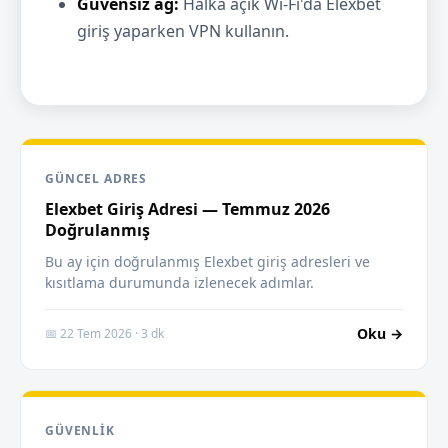
Güvensiz ağ:
Halka açık Wi-Fi'da Elexbet
giriş yaparken VPN kullanın.
GÜNCEL ADRES
Elexbet Giriş Adresi — Temmuz 2026
Doğrulanmış
Bu ay için doğrulanmış Elexbet giriş adresleri ve
kısıtlama durumunda izlenecek adımlar.
Oku →
📅 22 Tem 2026 · 3 dk
GÜVENLIK