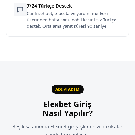
7/24 Türkçe Destek
Canlı sohbet, e-posta ve yardım merkezi
üzerinden hafta sonu dahil kesintisiz Türkçe
destek. Ortalama yanıt süresi 90 saniye.
ADIM ADIM
Elexbet Giriş
Nasıl Yapılır?
Beş kısa adımda Elexbet giriş işleminizi dakikalar
içinde tamamlayın.