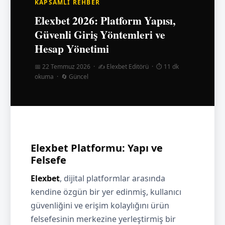
KAPSAMLI REHBER
Elexbet 2026: Platform Yapısı,
Güvenli Giriş Yöntemleri ve
Hesap Yönetimi
📅 22 Temmuz 2026 · ✍ Elexbet Editörü · ⏱ 11 dk
okuma · 🔄 Güncel
Elexbet Platformu: Yapı ve
Felsefe
Elexbet
, dijital platformlar arasında
kendine özgün bir yer edinmiş, kullanıcı
güvenliğini ve erişim kolaylığını ürün
felsefesinin merkezine yerleştirmiş bir