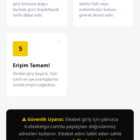
giriş formuna doğru
aktifse SMS veya
biçimde girin; büyük/küçük
authenticator kodunu
harfe dikkat edin.
girerek devam edin.
5
Erişim Tamam!
Elexbet giriş başarılı. Tüm
içerik ve üye avantajlarına
anında erişim sağladınız.
⚠ Güvenlik Uyarısı:
Elexbet giriş için yalnızca
tr.elexbetgir.com'da paylaşılan doğrulanmış
adresleri kullanın. Elexbet adını taklit eden sahte