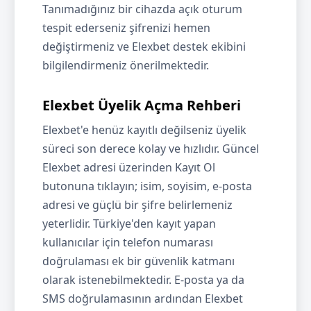
Tanımadığınız bir cihazda açık oturum
tespit ederseniz şifrenizi hemen
değiştirmeniz ve Elexbet destek ekibini
bilgilendirmeniz önerilmektedir.
Elexbet Üyelik Açma Rehberi
Elexbet'e henüz kayıtlı değilseniz üyelik
süreci son derece kolay ve hızlıdır. Güncel
Elexbet adresi üzerinden Kayıt Ol
butonuna tıklayın; isim, soyisim, e-posta
adresi ve güçlü bir şifre belirlemeniz
yeterlidir. Türkiye'den kayıt yapan
kullanıcılar için telefon numarası
doğrulaması ek bir güvenlik katmanı
olarak istenebilmektedir. E-posta ya da
SMS doğrulamasının ardından Elexbet