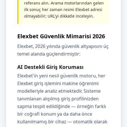
referans alın. Arama motorlarından gelen
ilk sonuç her zaman resmi Elexbet adresi
olmayabilir; URL'yi dikkatle inceleyin.
Elexbet Güvenlik Mimarisi 2026
Elexbet, 2026 yılında güvenlik altyapısını üç
temel alanda güçlendirmiştir:
AI Destekli Giriş Koruması
Elexbet'in yeni nesil güvenlik motoru, her
Elexbet giriş işlemini makine öğrenimi
modelleriyle analiz etmektedir. Sisteme
tanımlanan alışılmış giriş profilinizden
sapma tespit edildiğinde — örneğin farklı
bir coğrafi konum ya da daha önce
kullanılmamış bir cihaz — otomatik olarak