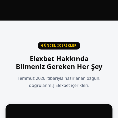
GÜNCEL İÇERIKLER
Elexbet Hakkında
Bilmeniz Gereken Her Şey
Temmuz 2026 itibarıyla hazırlanan özgün,
doğrulanmış Elexbet içerikleri.