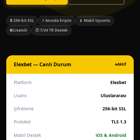
🔒 256-bit SSL
⚡ Anında Erişim
📱 Mobil Uyumlu
🌐 Lisanslı
🕐 7/24 TR Destek
Elexbet — Canlı Durum
Aktif
Platform
Elexbet
Lisans
Uluslararası
Şifreleme
256-bit SSL
Protokol
TLS 1.3
Mobil Destek
iOS & Android