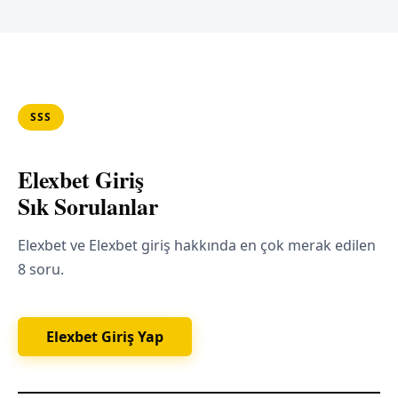
SSS
Elexbet Giriş
Sık Sorulanlar
Elexbet ve Elexbet giriş hakkında en çok merak edilen
8 soru.
Elexbet Giriş Yap