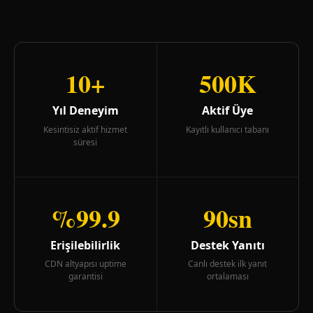
10+
500K
Yıl Deneyim
Aktif Üye
Kesintisiz aktif hizmet
Kayıtlı kullanıcı tabanı
süresi
%99.9
90sn
Erişilebilirlik
Destek Yanıtı
CDN altyapısı uptime
Canlı destek ilk yanıt
garantisi
ortalaması