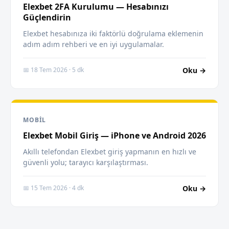
Elexbet 2FA Kurulumu — Hesabınızı
Güçlendirin
Elexbet hesabınıza iki faktörlü doğrulama eklemenin
adım adım rehberi ve en iyi uygulamalar.
Oku →
📅 18 Tem 2026 · 5 dk
MOBIL
Elexbet Mobil Giriş — iPhone ve Android 2026
Akıllı telefondan Elexbet giriş yapmanın en hızlı ve
güvenli yolu; tarayıcı karşılaştırması.
Oku →
📅 15 Tem 2026 · 4 dk