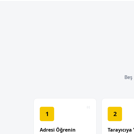
Beş 
1
2
Adresi Öğrenin
Tarayıcıya