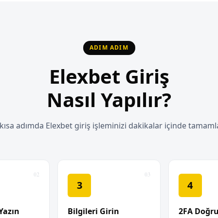
ADIM ADIM
Elexbet Giriş
Nasıl Yapılır?
kısa adımda Elexbet giriş işleminizi dakikalar içinde tamaml
3
4
 Yazın
Bilgileri Girin
2FA Doğru