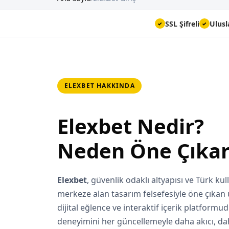
SSL Şifreli
Ulusl
✓
✓
ELEXBET HAKKINDA
Elexbet Nedir?
Neden Öne Çıkar
Elexbet
, güvenlik odaklı altyapısı ve Türk kull
merkeze alan tasarım felsefesiyle öne çıkan ul
dijital eğlence ve interaktif içerik platformud
deneyimini her güncellemeyle daha akıcı, dah