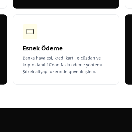
Esnek Ödeme
Banka havalesi, kredi kartı, e-cüzdan ve
kripto dahil 10'dan fazla ödeme yöntemi.
Şifreli altyapı üzerinde güvenli işlem.