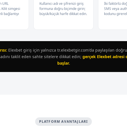
n URL
Kullanıcı adı ve şifrenizi giriş
İki faktörlü d
Kilit simgesi
formuna doğru biçimde girin;
SMS veya auth
nli bağlantıyı
büyük/küçük harfe dikkat edin.
kodunu girere
ısı:
Elexbet giriş için yalnızca tr.elexbetgir.com'da paylaşılan doğr
 adını taklit eden sahte sitelere dikkat edin;
gerçek Elexbet adresi d
başlar.
PLATFORM AVANTAJLARI