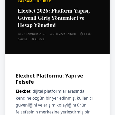
KAPSAMLI REHBER
Elexbet 2026: Platform Yapısı,
Güvenli Giriş Yöntemleri ve
Hesap Yönetimi
📅 22 Temmuz 2026 · ✍ Elexbet Editörü · ⏱ 11 dk
okuma · 🔄 Güncel
Elexbet Platformu: Yapı ve
Felsefe
Elexbet
, dijital platformlar arasında
kendine özgün bir yer edinmiş, kullanıcı
güvenliğini ve erişim kolaylığını ürün
felsefesinin merkezine yerleştirmiş bir