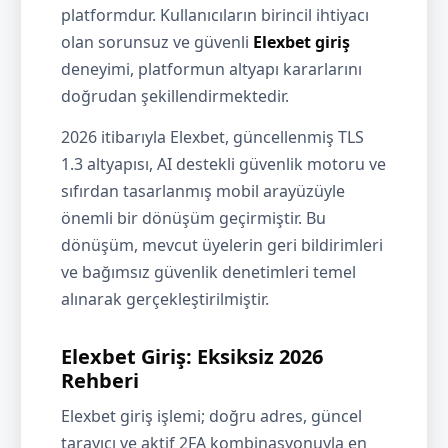
platformdur. Kullanıcıların birincil ihtiyacı
olan sorunsuz ve güvenli
Elexbet giriş
deneyimi, platformun altyapı kararlarını
doğrudan şekillendirmektedir.
2026 itibarıyla Elexbet, güncellenmiş TLS
1.3 altyapısı, AI destekli güvenlik motoru ve
sıfırdan tasarlanmış mobil arayüzüyle
önemli bir dönüşüm geçirmiştir. Bu
dönüşüm, mevcut üyelerin geri bildirimleri
ve bağımsız güvenlik denetimleri temel
alınarak gerçekleştirilmiştir.
Elexbet Giriş: Eksiksiz 2026
Rehberi
Elexbet giriş işlemi; doğru adres, güncel
tarayıcı ve aktif 2FA kombinasyonuyla en