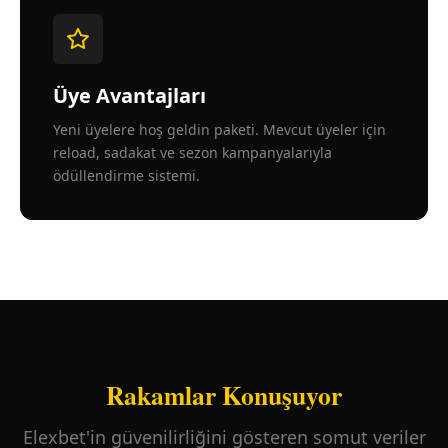
Üye Avantajları
Yeni üyelere hoş geldin paketi. Mevcut üyeler için
reload, sadakat ve sezon kampanyalarıyla
ödüllendirme sistemi.
Rakamlar Konuşuyor
Elexbet'in güvenilirliğini gösteren somut veriler