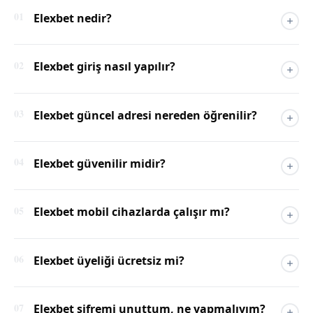
01
Elexbet nedir?
Elexbet, uluslararası lisans kapsamında faaliyet
02
Elexbet giriş nasıl yapılır?
gösteren, Türk kullanıcılara tam Türkçe arayüz ve 7/24
destek sunan dijital eğlence ve interaktif içerik
platformudur. Güvenlik odaklı altyapısı ve kesintisiz
tr.elexbetgir.com üzerinden doğrulanmış güncel
03
Elexbet güncel adresi nereden öğrenilir?
erişim altyapısıyla kullanıcı memnuniyetini öncelikli
Elexbet giriş adresini edinin. Adresi tarayıcınıza
hedef olarak benimseyen Elexbet, yıllar içinde güçlü
doğrudan yazın; URL'de kilit simgesi ve "https://"
bir üye tabanı oluşturmuştur.
olduğunu doğrulayın. Kullanıcı adı ve şifrenizi giriş
Elexbet güncel giriş adresi için tr.elexbetgir.com
04
Elexbet güvenilir midir?
formuna girin, Giriş butonuna tıklayın. 2FA aktifse
sayfasını düzenli olarak takip edin. Adres değişiklikleri
SMS ya da authenticator kodunuzu da girerek işlemi
anlık olarak güncellenmektedir. Arama motorlarından
tamamlayın.
ulaşılan sonuçlar her zaman resmi adres
Evet. Elexbet, uluslararası lisans çerçevesinde faaliyet
05
Elexbet mobil cihazlarda çalışır mı?
olmayabileceğinden, doğrulama için bu sayfayı
göstermekte olup bağımsız güvenlik denetimlerinden
kullanın ve adresi tarayıcınızda yer imi olarak
geçmektedir. 256-bit SSL şifreleme, TLS 1.3 protokolü
kaydedin.
ve yapay zeka destekli anomali tespiti, platformun
Evet. Elexbet'in 2026'da yenilenen duyarlı (responsive)
06
Elexbet üyeliği ücretsiz mi?
güvenlik standartlarını yüksek tutmaktadır.
arayüzü iOS ve Android'in tüm güncel sürümlerinde
sorunsuz çalışmaktadır. Ek uygulama indirmeye gerek
kalmadan mobil tarayıcıdan Elexbet giriş yapabilir,
Evet, Elexbet üyeliği tamamen ücretsizdir. Güncel
07
Elexbet şifremi unuttum, ne yapmalıyım?