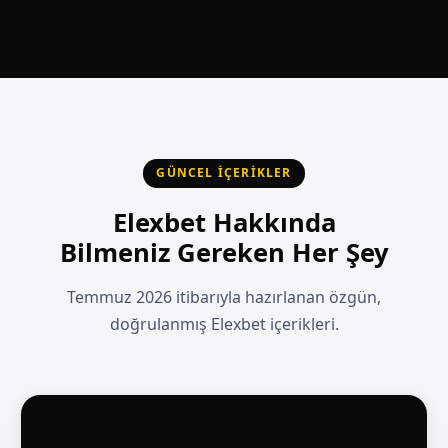
GÜNCEL İÇERIKLER
Elexbet Hakkında
Bilmeniz Gereken Her Şey
Temmuz 2026 itibarıyla hazırlanan özgün,
doğrulanmış Elexbet içerikleri.