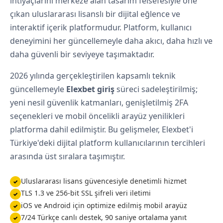
ihtiyaçlarını merkeze alan tasarım felsefesiyle öne
çıkan uluslararası lisanslı bir dijital eğlence ve
interaktif içerik platformudur. Platform, kullanıcı
deneyimini her güncellemeyle daha akıcı, daha hızlı ve
daha güvenli bir seviyeye taşımaktadır.
2026 yılında gerçekleştirilen kapsamlı teknik
güncellemeyle
Elexbet giriş
süreci sadeleştirilmiş;
yeni nesil güvenlik katmanları, genişletilmiş 2FA
seçenekleri ve mobil öncelikli arayüz yenilikleri
platforma dahil edilmiştir. Bu gelişmeler, Elexbet'i
Türkiye'deki dijital platform kullanıcılarının tercihleri
arasında üst sıralara taşımıştır.
Uluslararası lisans güvencesiyle denetimli hizmet
✓
TLS 1.3 ve 256-bit SSL şifreli veri iletimi
✓
iOS ve Android için optimize edilmiş mobil arayüz
✓
7/24 Türkçe canlı destek, 90 saniye ortalama yanıt
✓