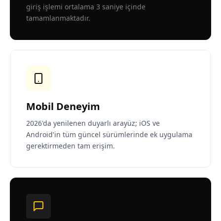
giriş işlemi ortalama 3 saniye içinde
tamamlanmaktadır.
Mobil Deneyim
2026'da yenilenen duyarlı arayüz; iOS ve
Android'in tüm güncel sürümlerinde ek uygulama
gerektirmeden tam erişim.