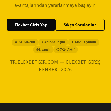
avantajlarından yararlanmaya başlayın.
Elexbet Giriş Yap
Sıkça Sorulanlar
🔒 SSL Güvenli
⚡ Anında Erişim
📱 Mobil Uyumlu
🌐 Lisanslı
🕐 7/24 Aktif
TR.ELEXBETGIR.COM — ELEXBET GİRİŞ
REHBERİ 2026