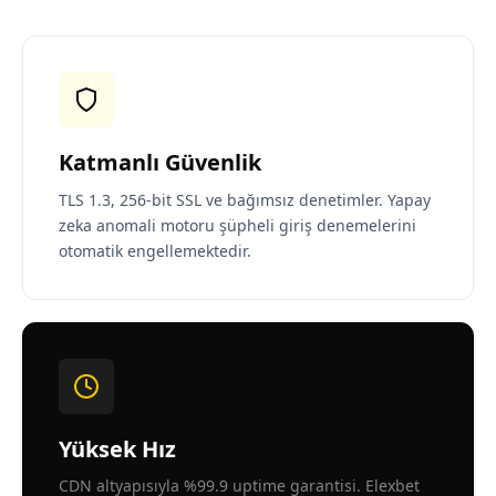
Katmanlı Güvenlik
TLS 1.3, 256-bit SSL ve bağımsız denetimler. Yapay
zeka anomali motoru şüpheli giriş denemelerini
otomatik engellemektedir.
Yüksek Hız
CDN altyapısıyla %99.9 uptime garantisi. Elexbet