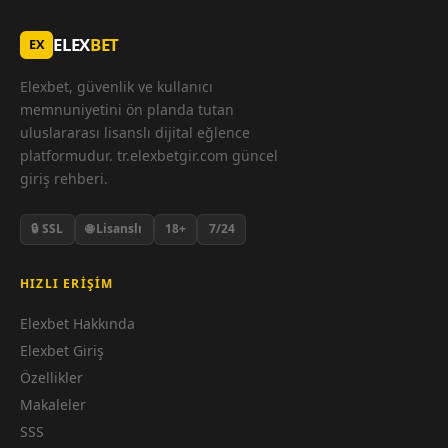
ELEX
BET
EX
Elexbet, güvenlik ve kullanıcı
memnuniyetini ön planda tutan
uluslararası lisanslı dijital eğlence
platformudur. tr.elexbetgir.com güncel
giriş rehberi.
🔒 SSL
🌐 Lisanslı
18+
7/24
HIZLI ERIŞIM
Elexbet Hakkında
Elexbet Giriş
Özellikler
Makaleler
SSS