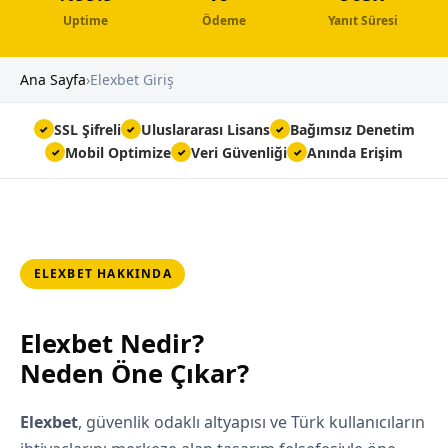
Uptime
Ödeme
Yanıt Süresi
Ana Sayfa
›
Elexbet Giriş
SSL Şifreli
Uluslararası Lisans
Bağımsız Denetim
✓
✓
✓
Mobil Optimize
Veri Güvenliği
Anında Erişim
✓
✓
✓
ELEXBET HAKKINDA
Elexbet Nedir?
Neden Öne Çıkar?
Elexbet
, güvenlik odaklı altyapısı ve Türk kullanıcıların