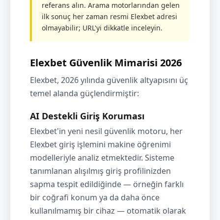
referans alın. Arama motorlarından gelen
ilk sonuç her zaman resmi Elexbet adresi
olmayabilir; URL'yi dikkatle inceleyin.
Elexbet Güvenlik Mimarisi 2026
Elexbet, 2026 yılında güvenlik altyapısını üç
temel alanda güçlendirmiştir:
AI Destekli Giriş Koruması
Elexbet'in yeni nesil güvenlik motoru, her
Elexbet giriş işlemini makine öğrenimi
modelleriyle analiz etmektedir. Sisteme
tanımlanan alışılmış giriş profilinizden
sapma tespit edildiğinde — örneğin farklı
bir coğrafi konum ya da daha önce
kullanılmamış bir cihaz — otomatik olarak