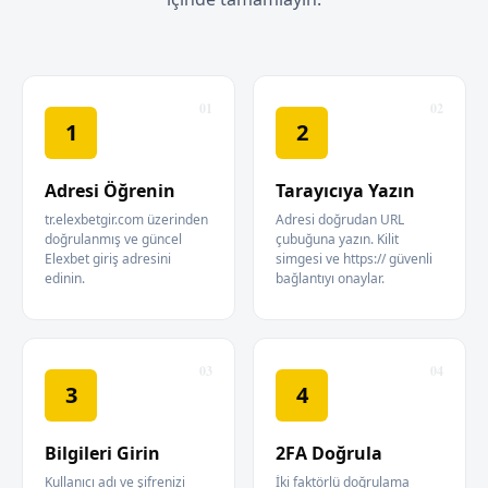
1
2
Adresi Öğrenin
Tarayıcıya Yazın
tr.elexbetgir.com üzerinden
Adresi doğrudan URL
doğrulanmış ve güncel
çubuğuna yazın. Kilit
Elexbet giriş adresini
simgesi ve https:// güvenli
edinin.
bağlantıyı onaylar.
3
4
Bilgileri Girin
2FA Doğrula
Kullanıcı adı ve şifrenizi
İki faktörlü doğrulama