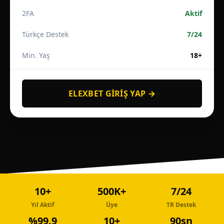
2FA
Aktif
Türkçe Destek
7/24
Min. Yaş
18+
ELEXBET GİRİŞ YAP →
10+
500K+
7/24
Yıl Aktif
Üye
TR Destek
%99.9
10+
90sn