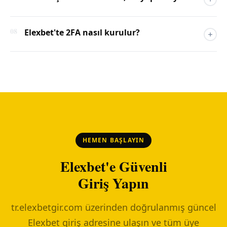
tüm özelliklere erişebilirsiniz.
adres üzerinden Kayıt Ol butonuna tıklayın, formu
doldurun ve e-posta veya SMS doğrulamasını
tamamlayın. Hesabınız hemen aktif olur ve hoş geldin
Elexbet giriş ekranındaki "Şifremi Unuttum"
08
Elexbet'te 2FA nasıl kurulur?
avantajlarına anında kavuşursunuz.
bağlantısına tıklayın. Üyelik e-posta adresinize
sıfırlama bağlantısı gönderilecektir. Bağlantı 15 dakika
geçerlidir. E-posta gelmezse spam klasörünüzü
Elexbet hesabınıza giriş yapın, sağ üstteki profil
kontrol edin; sorun devam ederse Elexbet canlı
menüsünden Güvenlik Ayarları'na gidin ve İki Faktörlü
desteğe başvurun.
Doğrulama seçeneğini aktif hale getirin. SMS veya
authenticator uygulama seçeneklerinden birini tercih
edin. SMS'e kıyasla authenticator uygulaması (Google,
Microsoft) SIM swap saldırılarına karşı çok daha
güvenlidir.
HEMEN BAŞLAYIN
Elexbet'e Güvenli
Giriş Yapın
tr.elexbetgir.com üzerinden doğrulanmış güncel
Elexbet giriş adresine ulaşın ve tüm üye