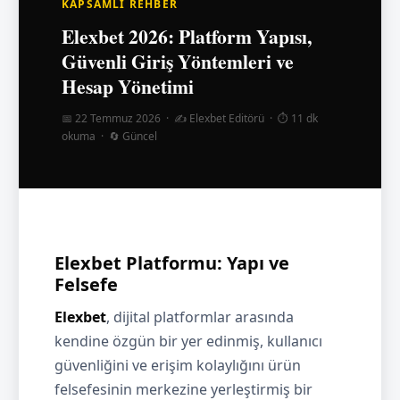
KAPSAMLI REHBER
Elexbet 2026: Platform Yapısı,
Güvenli Giriş Yöntemleri ve
Hesap Yönetimi
📅 22 Temmuz 2026 · ✍ Elexbet Editörü · ⏱ 11 dk
okuma · 🔄 Güncel
Elexbet Platformu: Yapı ve
Felsefe
Elexbet
, dijital platformlar arasında
kendine özgün bir yer edinmiş, kullanıcı
güvenliğini ve erişim kolaylığını ürün
felsefesinin merkezine yerleştirmiş bir