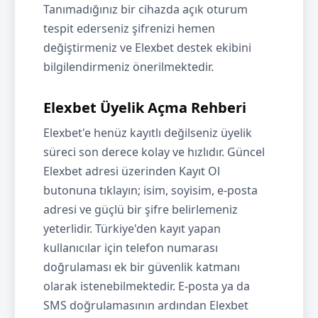
Tanımadığınız bir cihazda açık oturum
tespit ederseniz şifrenizi hemen
değiştirmeniz ve Elexbet destek ekibini
bilgilendirmeniz önerilmektedir.
Elexbet Üyelik Açma Rehberi
Elexbet'e henüz kayıtlı değilseniz üyelik
süreci son derece kolay ve hızlıdır. Güncel
Elexbet adresi üzerinden Kayıt Ol
butonuna tıklayın; isim, soyisim, e-posta
adresi ve güçlü bir şifre belirlemeniz
yeterlidir. Türkiye'den kayıt yapan
kullanıcılar için telefon numarası
doğrulaması ek bir güvenlik katmanı
olarak istenebilmektedir. E-posta ya da
SMS doğrulamasının ardından Elexbet