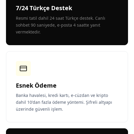
7/24 Türkçe Destek
Resmi tatil dahil 24 saat Türkçe destek. Canlı
sohbet 90 saniyede, e-posta 4 saatte yanıt
vermektedir.
Esnek Ödeme
Banka havalesi, kredi kartı, e-cüzdan ve kripto
dahil 10'dan fazla ödeme yöntemi. Şifreli altyapı
üzerinde güvenli işlem.