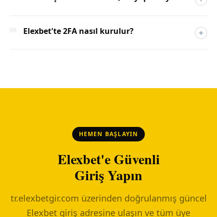
tüm özelliklere erişebilirsiniz.
adres üzerinden Kayıt Ol butonuna tıklayın, formu
doldurun ve e-posta veya SMS doğrulamasını
tamamlayın. Hesabınız hemen aktif olur ve hoş geldin
Elexbet giriş ekranındaki "Şifremi Unuttum"
08
Elexbet'te 2FA nasıl kurulur?
avantajlarına anında kavuşursunuz.
bağlantısına tıklayın. Üyelik e-posta adresinize
sıfırlama bağlantısı gönderilecektir. Bağlantı 15 dakika
geçerlidir. E-posta gelmezse spam klasörünüzü
Elexbet hesabınıza giriş yapın, sağ üstteki profil
kontrol edin; sorun devam ederse Elexbet canlı
menüsünden Güvenlik Ayarları'na gidin ve İki Faktörlü
desteğe başvurun.
Doğrulama seçeneğini aktif hale getirin. SMS veya
authenticator uygulama seçeneklerinden birini tercih
edin. SMS'e kıyasla authenticator uygulaması (Google,
Microsoft) SIM swap saldırılarına karşı çok daha
güvenlidir.
HEMEN BAŞLAYIN
Elexbet'e Güvenli
Giriş Yapın
tr.elexbetgir.com üzerinden doğrulanmış güncel
Elexbet giriş adresine ulaşın ve tüm üye