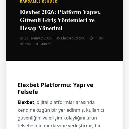
KAPSAMLI REHBER
Elexbet 2026: Platform Yapısı,
Güvenli Giriş Yöntemleri ve
Hesap Yönetimi
📅 22 Temmuz 2026 · ✍ Elexbet Editörü · ⏱ 11 dk
okuma · 🔄 Güncel
Elexbet Platformu: Yapı ve
Felsefe
Elexbet
, dijital platformlar arasında
kendine özgün bir yer edinmiş, kullanıcı
güvenliğini ve erişim kolaylığını ürün
felsefesinin merkezine yerleştirmiş bir