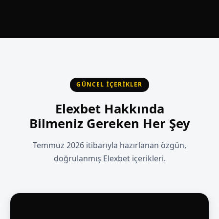
GÜNCEL İÇERIKLER
Elexbet Hakkında
Bilmeniz Gereken Her Şey
Temmuz 2026 itibarıyla hazırlanan özgün,
doğrulanmış Elexbet içerikleri.