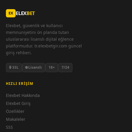
ELEX
BET
EX
Elexbet, güvenlik ve kullanıcı
memnuniyetini ön planda tutan
uluslararası lisanslı dijital eğlence
platformudur. tr.elexbetgir.com güncel
giriş rehberi.
🔒 SSL
🌐 Lisanslı
18+
7/24
HIZLI ERIŞIM
Elexbet Hakkında
Elexbet Giriş
Özellikler
Makaleler
SSS