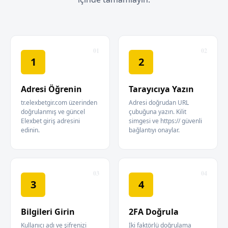
1
2
Adresi Öğrenin
Tarayıcıya Yazın
tr.elexbetgir.com üzerinden
Adresi doğrudan URL
doğrulanmış ve güncel
çubuğuna yazın. Kilit
Elexbet giriş adresini
simgesi ve https:// güvenli
edinin.
bağlantıyı onaylar.
3
4
Bilgileri Girin
2FA Doğrula
Kullanıcı adı ve şifrenizi
İki faktörlü doğrulama