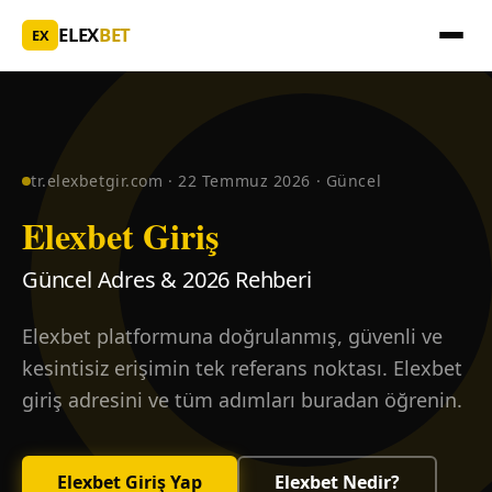
ELEX
BET
EX
tr.elexbetgir.com · 22 Temmuz 2026 · Güncel
Elexbet Giriş
Güncel Adres & 2026 Rehberi
Elexbet platformuna doğrulanmış, güvenli ve
kesintisiz erişimin tek referans noktası. Elexbet
giriş adresini ve tüm adımları buradan öğrenin.
Elexbet Giriş Yap
Elexbet Nedir?