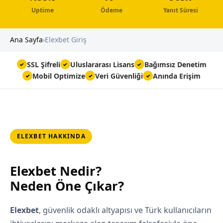
Uptime
Ödeme
Yanıt Süresi
Ana Sayfa
›
Elexbet Giriş
SSL Şifreli
Uluslararası Lisans
Bağımsız Denetim
✓
✓
✓
Mobil Optimize
Veri Güvenliği
Anında Erişim
✓
✓
✓
ELEXBET HAKKINDA
Elexbet Nedir?
Neden Öne Çıkar?
Elexbet
, güvenlik odaklı altyapısı ve Türk kullanıcıların