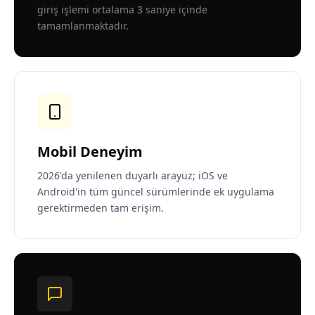
giriş işlemi ortalama 3 saniye içinde
tamamlanmaktadır.
Mobil Deneyim
2026'da yenilenen duyarlı arayüz; iOS ve
Android'in tüm güncel sürümlerinde ek uygulama
gerektirmeden tam erişim.