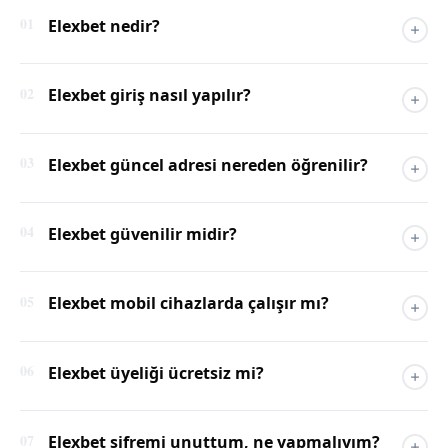
01
Elexbet nedir?
Elexbet, uluslararası lisans kapsamında faaliyet
02
Elexbet giriş nasıl yapılır?
gösteren, Türk kullanıcılara tam Türkçe arayüz ve 7/24
destek sunan dijital eğlence ve interaktif içerik
platformudur. Güvenlik odaklı altyapısı ve kesintisiz
tr.elexbetgir.com üzerinden doğrulanmış güncel
03
Elexbet güncel adresi nereden öğrenilir?
erişim altyapısıyla kullanıcı memnuniyetini öncelikli
Elexbet giriş adresini edinin. Adresi tarayıcınıza
hedef olarak benimseyen Elexbet, yıllar içinde güçlü
doğrudan yazın; URL'de kilit simgesi ve "https://"
bir üye tabanı oluşturmuştur.
olduğunu doğrulayın. Kullanıcı adı ve şifrenizi giriş
Elexbet güncel giriş adresi için tr.elexbetgir.com
04
Elexbet güvenilir midir?
formuna girin, Giriş butonuna tıklayın. 2FA aktifse
sayfasını düzenli olarak takip edin. Adres değişiklikleri
SMS ya da authenticator kodunuzu da girerek işlemi
anlık olarak güncellenmektedir. Arama motorlarından
tamamlayın.
ulaşılan sonuçlar her zaman resmi adres
Evet. Elexbet, uluslararası lisans çerçevesinde faaliyet
05
Elexbet mobil cihazlarda çalışır mı?
olmayabileceğinden, doğrulama için bu sayfayı
göstermekte olup bağımsız güvenlik denetimlerinden
kullanın ve adresi tarayıcınızda yer imi olarak
geçmektedir. 256-bit SSL şifreleme, TLS 1.3 protokolü
kaydedin.
ve yapay zeka destekli anomali tespiti, platformun
Evet. Elexbet'in 2026'da yenilenen duyarlı (responsive)
06
Elexbet üyeliği ücretsiz mi?
güvenlik standartlarını yüksek tutmaktadır.
arayüzü iOS ve Android'in tüm güncel sürümlerinde
sorunsuz çalışmaktadır. Ek uygulama indirmeye gerek
kalmadan mobil tarayıcıdan Elexbet giriş yapabilir,
Evet, Elexbet üyeliği tamamen ücretsizdir. Güncel
07
Elexbet şifremi unuttum, ne yapmalıyım?