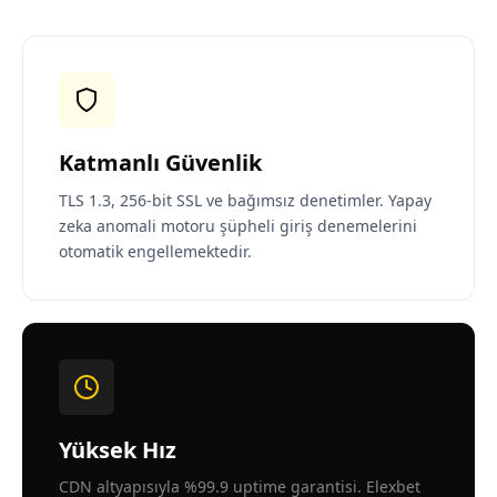
Katmanlı Güvenlik
TLS 1.3, 256-bit SSL ve bağımsız denetimler. Yapay
zeka anomali motoru şüpheli giriş denemelerini
otomatik engellemektedir.
Yüksek Hız
CDN altyapısıyla %99.9 uptime garantisi. Elexbet