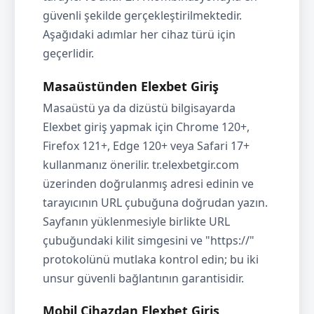
güvenli şekilde gerçekleştirilmektedir.
Aşağıdaki adımlar her cihaz türü için
geçerlidir.
Masaüstünden Elexbet Giriş
Masaüstü ya da dizüstü bilgisayarda
Elexbet giriş yapmak için Chrome 120+,
Firefox 121+, Edge 120+ veya Safari 17+
kullanmanız önerilir. tr.elexbetgir.com
üzerinden doğrulanmış adresi edinin ve
tarayıcının URL çubuğuna doğrudan yazın.
Sayfanın yüklenmesiyle birlikte URL
çubuğundaki kilit simgesini ve "https://"
protokolünü mutlaka kontrol edin; bu iki
unsur güvenli bağlantının garantisidir.
Mobil Cihazdan Elexbet Giriş