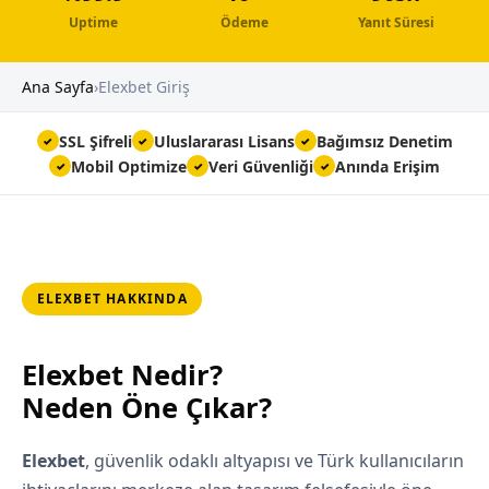
Uptime
Ödeme
Yanıt Süresi
Ana Sayfa
›
Elexbet Giriş
SSL Şifreli
Uluslararası Lisans
Bağımsız Denetim
✓
✓
✓
Mobil Optimize
Veri Güvenliği
Anında Erişim
✓
✓
✓
ELEXBET HAKKINDA
Elexbet Nedir?
Neden Öne Çıkar?
Elexbet
, güvenlik odaklı altyapısı ve Türk kullanıcıların