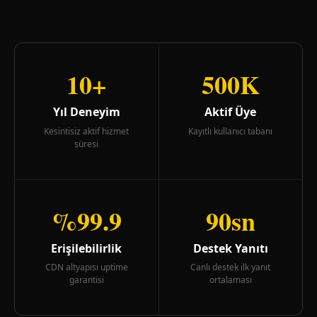
10+
500K
Yıl Deneyim
Aktif Üye
Kesintisiz aktif hizmet
Kayıtlı kullanıcı tabanı
süresi
%99.9
90sn
Erişilebilirlik
Destek Yanıtı
CDN altyapısı uptime
Canlı destek ilk yanıt
garantisi
ortalaması