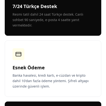
7/24 Türkçe Destek
Resmi tatil dahil 24 saat Türkçe destek. Canlı
sohbet 90 saniyede, e-posta 4 saatte yanıt
vermektedir.
Esnek Ödeme
Banka havalesi, kredi kartı, e-cüzdan ve kripto
dahil 10'dan fazla ödeme yöntemi. Şifreli altyapı
üzerinde güvenli işlem.