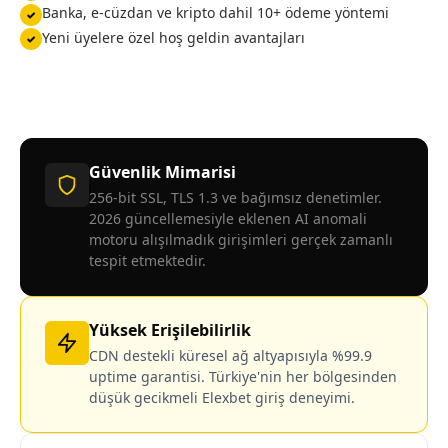
Banka, e-cüzdan ve kripto dahil 10+ ödeme yöntemi
✓
Yeni üyelere özel hoş geldin avantajları
✓
Güvenlik Mimarisi
256-bit SSL, TLS 1.3 ve bağımsız denetimler.
2026 güncellemesiyle eklenen AI anomali
motoru alışılmadık girişimleri gerçek zamanlı
tespit etmektedir.
Yüksek Erişilebilirlik
CDN destekli küresel ağ altyapısıyla %99.9
uptime garantisi. Türkiye'nin her bölgesinden
düşük gecikmeli Elexbet giriş deneyimi.