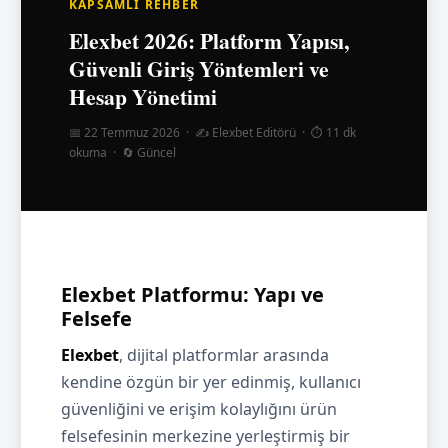
KAPSAMLI REHBER
Elexbet 2026: Platform Yapısı,
Güvenli Giriş Yöntemleri ve
Hesap Yönetimi
📅 22 Temmuz 2026 · ✍ Elexbet Editörü · ⏱ 11 dk
okuma · 🔄 Güncel
Elexbet Platformu: Yapı ve
Felsefe
Elexbet
, dijital platformlar arasında
kendine özgün bir yer edinmiş, kullanıcı
güvenliğini ve erişim kolaylığını ürün
felsefesinin merkezine yerleştirmiş bir