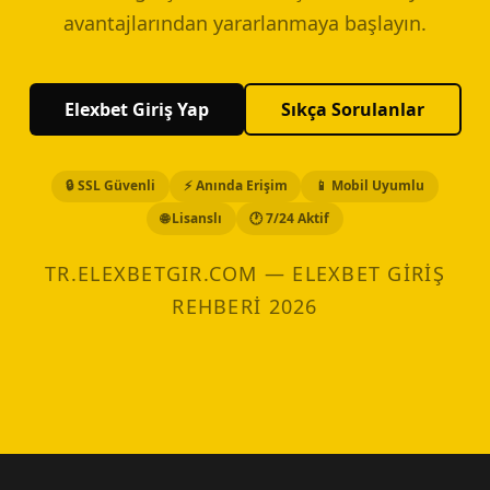
avantajlarından yararlanmaya başlayın.
Elexbet Giriş Yap
Sıkça Sorulanlar
🔒 SSL Güvenli
⚡ Anında Erişim
📱 Mobil Uyumlu
🌐 Lisanslı
🕐 7/24 Aktif
TR.ELEXBETGIR.COM — ELEXBET GİRİŞ
REHBERİ 2026