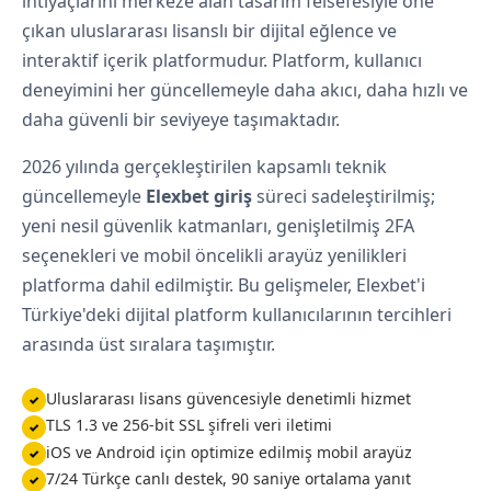
ihtiyaçlarını merkeze alan tasarım felsefesiyle öne
çıkan uluslararası lisanslı bir dijital eğlence ve
interaktif içerik platformudur. Platform, kullanıcı
deneyimini her güncellemeyle daha akıcı, daha hızlı ve
daha güvenli bir seviyeye taşımaktadır.
2026 yılında gerçekleştirilen kapsamlı teknik
güncellemeyle
Elexbet giriş
süreci sadeleştirilmiş;
yeni nesil güvenlik katmanları, genişletilmiş 2FA
seçenekleri ve mobil öncelikli arayüz yenilikleri
platforma dahil edilmiştir. Bu gelişmeler, Elexbet'i
Türkiye'deki dijital platform kullanıcılarının tercihleri
arasında üst sıralara taşımıştır.
Uluslararası lisans güvencesiyle denetimli hizmet
✓
TLS 1.3 ve 256-bit SSL şifreli veri iletimi
✓
iOS ve Android için optimize edilmiş mobil arayüz
✓
7/24 Türkçe canlı destek, 90 saniye ortalama yanıt
✓