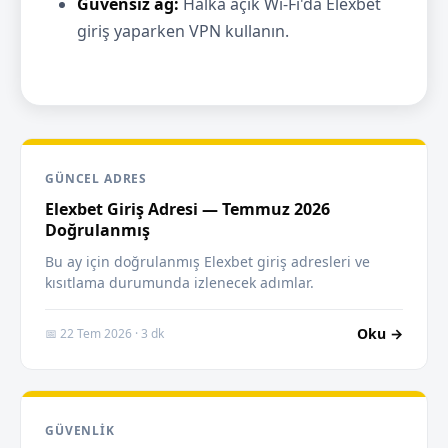
Güvensiz ağ:
Halka açık Wi-Fi'da Elexbet
giriş yaparken VPN kullanın.
GÜNCEL ADRES
Elexbet Giriş Adresi — Temmuz 2026
Doğrulanmış
Bu ay için doğrulanmış Elexbet giriş adresleri ve
kısıtlama durumunda izlenecek adımlar.
Oku →
📅 22 Tem 2026 · 3 dk
GÜVENLIK