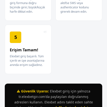
giriş formuna doğru
aktifse SMS veya
biçimde girin; büyük/küçük
authenticator kodunu
harfe dikkat edin.
girerek devam edin.
5
Erişim Tamam!
Elexbet giriş başarılı. Tüm
içerik ve üye avantajlarına
anında erişim sağladınız.
⚠ Güvenlik Uyarısı:
Elexbet giriş için yalnızca
tr.elexbetgir.com'da paylaşılan doğrulanmış
adresleri kullanın. Elexbet adını taklit eden sahte