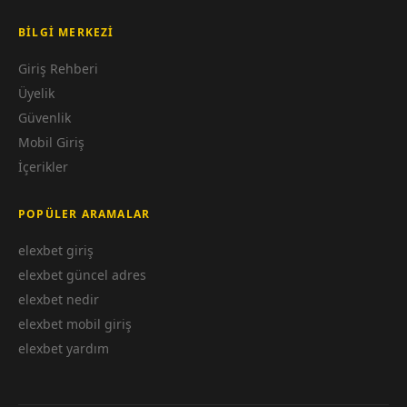
BILGI MERKEZI
Giriş Rehberi
Üyelik
Güvenlik
Mobil Giriş
İçerikler
POPÜLER ARAMALAR
elexbet giriş
elexbet güncel adres
elexbet nedir
elexbet mobil giriş
elexbet yardım