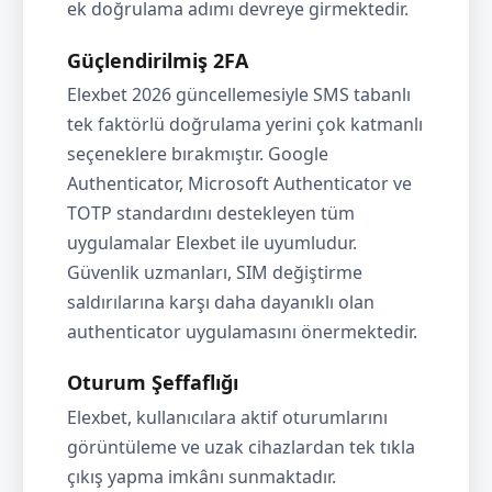
ek doğrulama adımı devreye girmektedir.
Güçlendirilmiş 2FA
Elexbet 2026 güncellemesiyle SMS tabanlı
tek faktörlü doğrulama yerini çok katmanlı
seçeneklere bırakmıştır. Google
Authenticator, Microsoft Authenticator ve
TOTP standardını destekleyen tüm
uygulamalar Elexbet ile uyumludur.
Güvenlik uzmanları, SIM değiştirme
saldırılarına karşı daha dayanıklı olan
authenticator uygulamasını önermektedir.
Oturum Şeffaflığı
Elexbet, kullanıcılara aktif oturumlarını
görüntüleme ve uzak cihazlardan tek tıkla
çıkış yapma imkânı sunmaktadır.