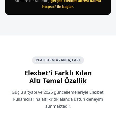
sitelere dikkat edin;
gerçek Elexbet adresi daima
https:// ile başlar.
PLATFORM AVANTAJLARI
Elexbet'i Farklı Kılan
Altı Temel Özellik
Güçlü altyapı ve 2026 güncellemeleriyle Elexbet,
kullanıcılarına altı kritik alanda üstün deneyim
sunmaktadır.