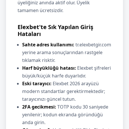
üyeliğiniz anında aktif olur. Üyelik
tamamen ücretsizdir.
Elexbet'te Sık Yapılan Giriş
Hataları
Sahte adres kullanımı:
tr.elexbetgir.com
yerine arama sonuçlarından rastgele
tıklamak risktir.
Harf büyüklüğü hatası:
Elexbet şifreleri
büyük/küçük harfe duyarlıdır.
Eski tarayıcı:
Elexbet 2026 arayüzü
modern standartlar gerektirmektedir;
tarayıcınızı güncel tutun.
2FA gecikmesi:
TOTP kodu 30 saniyede
yenilenir; kodun ekranda göründüğü
anda girin.