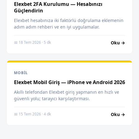
Elexbet 2FA Kurulumu — Hesabınızı
Güçlendirin
Elexbet hesabınıza iki faktörlü doğrulama eklemenin
adım adım rehberi ve en iyi uygulamalar.
Oku →
📅 18 Tem 2026 · 5 dk
MOBIL
Elexbet Mobil Giriş — iPhone ve Android 2026
Akıllı telefondan Elexbet giriş yapmanın en hızlı ve
güvenli yolu; tarayıcı karşılaştırması.
Oku →
📅 15 Tem 2026 · 4 dk