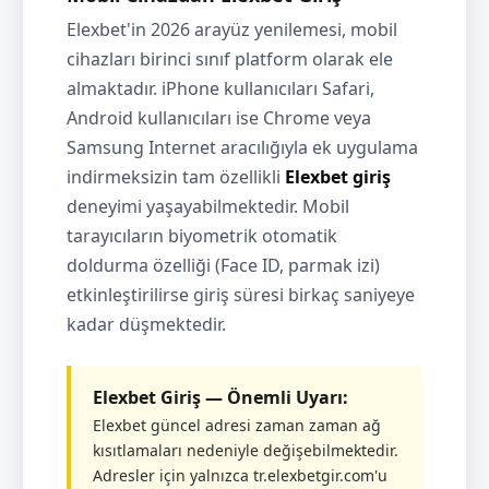
Elexbet'in 2026 arayüz yenilemesi, mobil
cihazları birinci sınıf platform olarak ele
almaktadır. iPhone kullanıcıları Safari,
Android kullanıcıları ise Chrome veya
Samsung Internet aracılığıyla ek uygulama
indirmeksizin tam özellikli
Elexbet giriş
deneyimi yaşayabilmektedir. Mobil
tarayıcıların biyometrik otomatik
doldurma özelliği (Face ID, parmak izi)
etkinleştirilirse giriş süresi birkaç saniyeye
kadar düşmektedir.
Elexbet Giriş — Önemli Uyarı:
Elexbet güncel adresi zaman zaman ağ
kısıtlamaları nedeniyle değişebilmektedir.
Adresler için yalnızca tr.elexbetgir.com'u