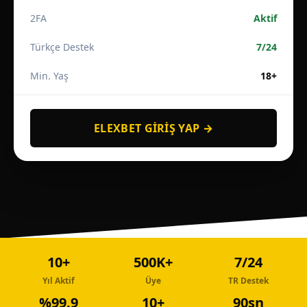
2FA
Aktif
Türkçe Destek
7/24
Min. Yaş
18+
ELEXBET GİRİŞ YAP →
10+
500K+
7/24
Yıl Aktif
Üye
TR Destek
%99.9
10+
90sn