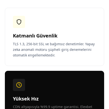
Katmanlı Güvenlik
TLS 1.3, 256-bit SSL ve bağımsız denetimler. Yapay
zeka anomali motoru şüpheli giriş denemelerini
otomatik engellemektedir.
Yüksek Hız
CDN altyapısıyla %99.9 uptime garantisi. Elexbet