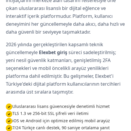
ihtiyaçlarını merkeze alan tasarım felsefesiyle öne
çıkan uluslararası lisanslı bir dijital eğlence ve
interaktif içerik platformudur. Platform, kullanıcı
deneyimini her güncellemeyle daha akıcı, daha hızlı ve
daha güvenli bir seviyeye taşımaktadır.
2026 yılında gerçekleştirilen kapsamlı teknik
güncellemeyle
Elexbet giriş
süreci sadeleştirilmiş;
yeni nesil güvenlik katmanları, genişletilmiş 2FA
seçenekleri ve mobil öncelikli arayüz yenilikleri
platforma dahil edilmiştir. Bu gelişmeler, Elexbet'i
Türkiye'deki dijital platform kullanıcılarının tercihleri
arasında üst sıralara taşımıştır.
Uluslararası lisans güvencesiyle denetimli hizmet
✓
TLS 1.3 ve 256-bit SSL şifreli veri iletimi
✓
iOS ve Android için optimize edilmiş mobil arayüz
✓
7/24 Türkçe canlı destek, 90 saniye ortalama yanıt
✓