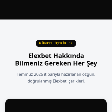
GÜNCEL İÇERIKLER
Elexbet Hakkında
Bilmeniz Gereken Her Şey
Temmuz 2026 itibarıyla hazırlanan özgün,
doğrulanmış Elexbet içerikleri.