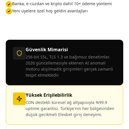
Banka, e-cüzdan ve kripto dahil 10+ ödeme yöntemi
✓
Yeni üyelere özel hoş geldin avantajları
✓
Güvenlik Mimarisi
256-bit SSL, TLS 1.3 ve bağımsız denetimler.
2026 güncellemesiyle eklenen AI anomali
motoru alışılmadık girişimleri gerçek zamanlı
tespit etmektedir.
Yüksek Erişilebilirlik
CDN destekli küresel ağ altyapısıyla %99.9
uptime garantisi. Türkiye'nin her bölgesinden
düşük gecikmeli Elexbet giriş deneyimi.