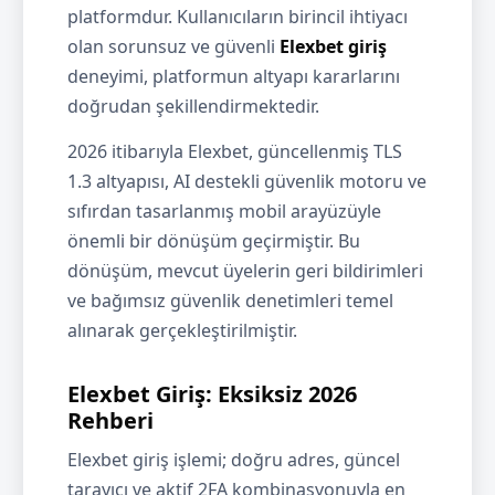
platformdur. Kullanıcıların birincil ihtiyacı
olan sorunsuz ve güvenli
Elexbet giriş
deneyimi, platformun altyapı kararlarını
doğrudan şekillendirmektedir.
2026 itibarıyla Elexbet, güncellenmiş TLS
1.3 altyapısı, AI destekli güvenlik motoru ve
sıfırdan tasarlanmış mobil arayüzüyle
önemli bir dönüşüm geçirmiştir. Bu
dönüşüm, mevcut üyelerin geri bildirimleri
ve bağımsız güvenlik denetimleri temel
alınarak gerçekleştirilmiştir.
Elexbet Giriş: Eksiksiz 2026
Rehberi
Elexbet giriş işlemi; doğru adres, güncel
tarayıcı ve aktif 2FA kombinasyonuyla en