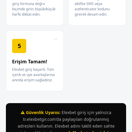
giriş formuna doğru
aktifse SMS veya
biçimde girin; büyük/küçük
authenticator kodunu
harfe dikkat edin.
girerek devam edin.
5
Erişim Tamam!
Elexbet giriş başarılı. Tüm
içerik ve üye avantajlarına
anında erişim sağladınız.
⚠ Güvenlik Uyarısı:
Elexbet giriş için yalnızca
tr.elexbetgir.com'da paylaşılan doğrulanmış
adresleri kullanın. Elexbet adını taklit eden sahte