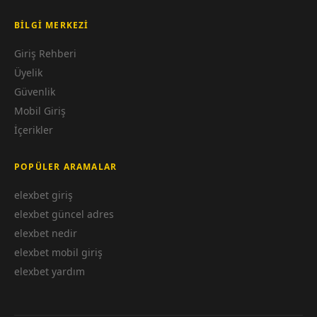
BILGI MERKEZI
Giriş Rehberi
Üyelik
Güvenlik
Mobil Giriş
İçerikler
POPÜLER ARAMALAR
elexbet giriş
elexbet güncel adres
elexbet nedir
elexbet mobil giriş
elexbet yardım