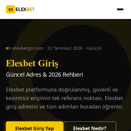
ELEX
BET
EX
tr.elexbetgir.com · 22 Temmuz 2026 · Güncel
Elexbet Giriş
Güncel Adres & 2026 Rehberi
Elexbet platformuna doğrulanmış, güvenli ve
kesintisiz erişimin tek referans noktası. Elexbet
giriş adresini ve tüm adımları buradan öğrenin.
Elexbet Giriş Yap
Elexbet Nedir?