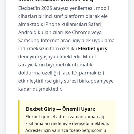
Elexbet'in 2026 arayüz yenilemesi, mobil
cihazları birinci sınıf platform olarak ele
almaktadır. iPhone kullanıcıları Safari,
Android kullanıcıları ise Chrome veya
Samsung Internet aracılığıyla ek uygulama
indirmeksizin tam özellikli
Elexbet giriş
deneyimi yaşayabilmektedir. Mobil
tarayıcıların biyometrik otomatik
doldurma özelliği (Face ID, parmak izi)
etkinleştirilirse giriş süresi birkaç saniyeye
kadar düşmektedir.
Elexbet Giriş — Önemli Uyarı:
Elexbet güncel adresi zaman zaman ağ
kısıtlamaları nedeniyle değişebilmektedir.
Adresler için yalnızca tr.elexbetgir.com'u