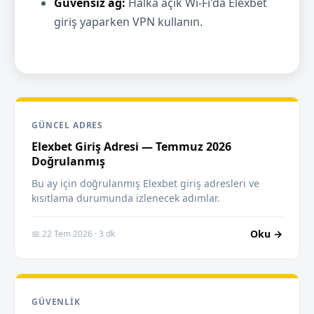
Güvensiz ağ:
Halka açık Wi-Fi'da Elexbet
giriş yaparken VPN kullanın.
GÜNCEL ADRES
Elexbet Giriş Adresi — Temmuz 2026
Doğrulanmış
Bu ay için doğrulanmış Elexbet giriş adresleri ve
kısıtlama durumunda izlenecek adımlar.
Oku →
📅 22 Tem 2026 · 3 dk
GÜVENLIK