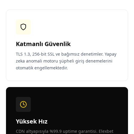
Katmanlı Güvenlik
TLS 1.3, 256-bit SSL ve bağımsız denetimler. Yapay
zeka anomali motoru şüpheli giriş denemelerini
otomatik engellemektedir.
Yüksek Hız
CDN altyapısıyla %99.9 uptime garantisi. Elexbet