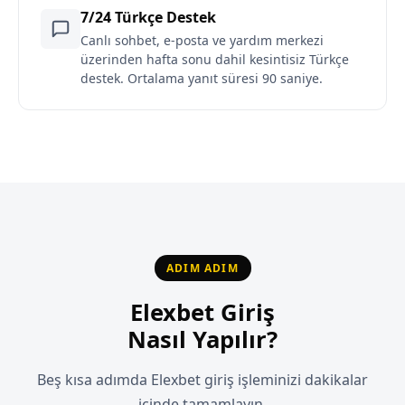
7/24 Türkçe Destek
Canlı sohbet, e-posta ve yardım merkezi
üzerinden hafta sonu dahil kesintisiz Türkçe
destek. Ortalama yanıt süresi 90 saniye.
ADIM ADIM
Elexbet Giriş
Nasıl Yapılır?
Beş kısa adımda Elexbet giriş işleminizi dakikalar
içinde tamamlayın.