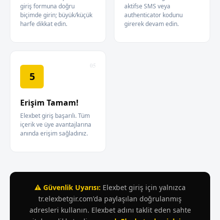
giriş formuna doğru
aktifse SMS veya
biçimde girin; büyük/küçük
authenticator kodunu
harfe dikkat edin.
girerek devam edin.
5
Erişim Tamam!
Elexbet giriş başarılı. Tüm
içerik ve üye avantajlarına
anında erişim sağladınız.
⚠ Güvenlik Uyarısı:
Elexbet giriş için yalnızca
tr.elexbetgir.com'da paylaşılan doğrulanmış
adresleri kullanın. Elexbet adını taklit eden sahte