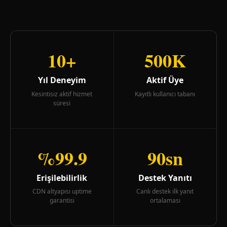
10+
500K
Yıl Deneyim
Aktif Üye
Kesintisiz aktif hizmet
Kayıtlı kullanıcı tabanı
süresi
%99.9
90sn
Erişilebilirlik
Destek Yanıtı
CDN altyapısı uptime
Canlı destek ilk yanıt
garantisi
ortalaması