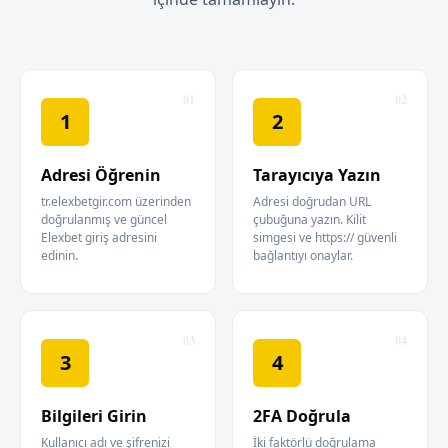
1
2
Adresi Öğrenin
Tarayıcıya Yazın
tr.elexbetgir.com üzerinden
Adresi doğrudan URL
doğrulanmış ve güncel
çubuğuna yazın. Kilit
Elexbet giriş adresini
simgesi ve https:// güvenli
edinin.
bağlantıyı onaylar.
3
4
Bilgileri Girin
2FA Doğrula
Kullanıcı adı ve şifrenizi
İki faktörlü doğrulama