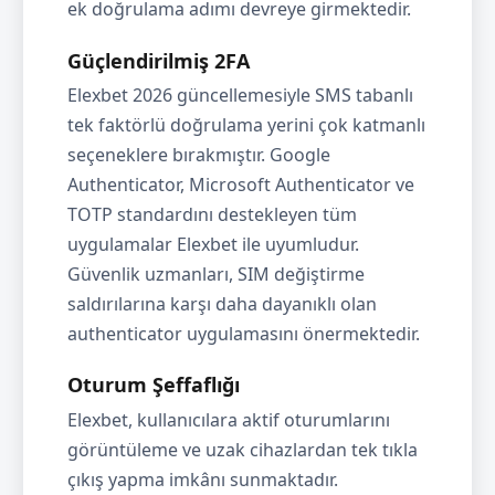
ek doğrulama adımı devreye girmektedir.
Güçlendirilmiş 2FA
Elexbet 2026 güncellemesiyle SMS tabanlı
tek faktörlü doğrulama yerini çok katmanlı
seçeneklere bırakmıştır. Google
Authenticator, Microsoft Authenticator ve
TOTP standardını destekleyen tüm
uygulamalar Elexbet ile uyumludur.
Güvenlik uzmanları, SIM değiştirme
saldırılarına karşı daha dayanıklı olan
authenticator uygulamasını önermektedir.
Oturum Şeffaflığı
Elexbet, kullanıcılara aktif oturumlarını
görüntüleme ve uzak cihazlardan tek tıkla
çıkış yapma imkânı sunmaktadır.