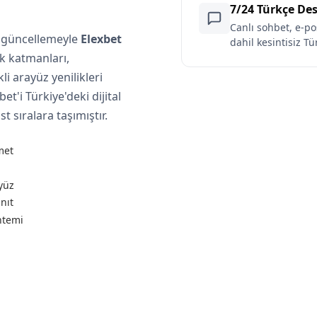
7/24 Türkçe De
Canlı sohbet, e-p
k güncellemeyle
Elexbet
dahil kesintisiz T
ik katmanları,
li arayüz yenilikleri
et'i Türkiye'deki dijital
t sıralara taşımıştır.
met
yüz
nıt
ntemi