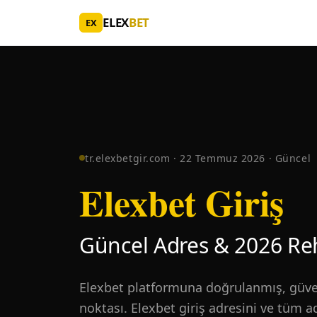
ELEX
BET
EX
tr.elexbetgir.com · 22 Temmuz 2026 · Güncel
Elexbet Giriş
Güncel Adres & 2026 Re
Elexbet platformuna doğrulanmış, güvenl
noktası. Elexbet giriş adresini ve tüm 