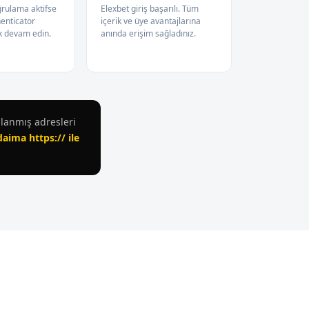
oğrulama aktifse
Elexbet giriş başarılı. Tüm
enticator
içerik ve üye avantajlarına
k devam edin.
anında erişim sağladınız.
ulanmış adresleri
aima https:// ile