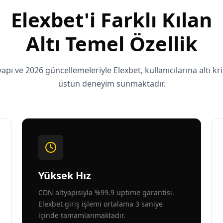
Elexbet'i Farklı Kılan
Altı Temel Özellik
apı ve 2026 güncellemeleriyle Elexbet, kullanıcılarına altı kr
üstün deneyim sunmaktadır.
Yüksek Hız
CDN altyapısıyla %99.9 uptime garantisi.
Elexbet giriş işlemi ortalama 3 saniye
içinde tamamlanmaktadır.