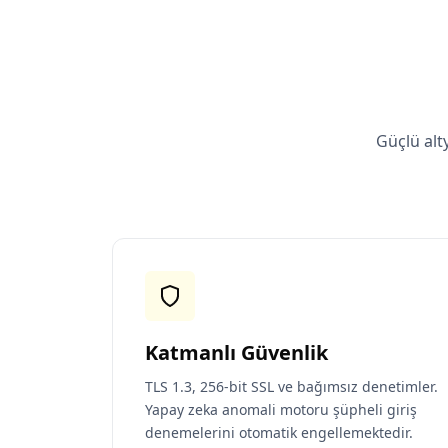
Güçlü alty
Katmanlı Güvenlik
TLS 1.3, 256-bit SSL ve bağımsız denetimler.
Yapay zeka anomali motoru şüpheli giriş
denemelerini otomatik engellemektedir.