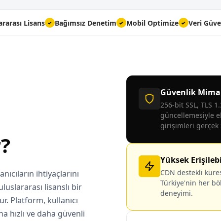
ararası Lisans
Bağımsız Denetim
Mobil Optimize
Veri Güve
✓
✓
✓
Güvenlik Mimar
256-bit SSL, TLS 1
güncellemesiyle e
girişimleri gerçek
?
Yüksek Erişilebi
CDN destekli küres
anıcıların ihtiyaçlarını
Türkiye'nin her bö
uslararası lisanslı bir
deneyimi.
ur. Platform, kullanıcı
a hızlı ve daha güvenli