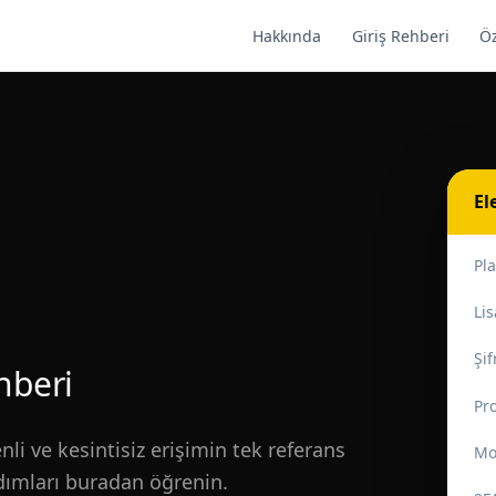
Hakkında
Giriş Rehberi
Öz
El
Pl
Li
Şi
hberi
Pr
i ve kesintisiz erişimin tek referans
Mo
adımları buradan öğrenin.