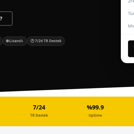
2F
Tü
?
Mi
🌐 Lisanslı
🕐 7/24 TR Destek
7/24
%99.9
TR Destek
Uptime