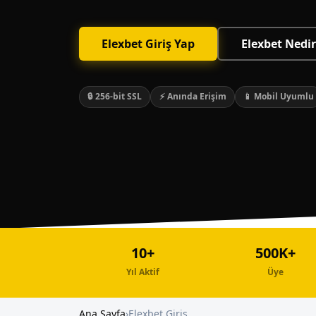
Elexbet Giriş Yap
Elexbet Nedir
🔒 256-bit SSL
⚡ Anında Erişim
📱 Mobil Uyumlu
10+
500K+
Yıl Aktif
Üye
Ana Sayfa
›
Elexbet Giriş