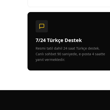
7/24 Türkçe Destek
Resmi tatil dahil 24 saat Türkçe destek.
Canlı sohbet 90 saniyede, e-posta 4 saatte
yanıt vermektedir.