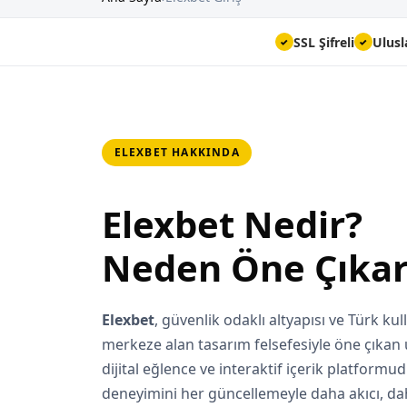
SSL Şifreli
Ulusl
✓
✓
ELEXBET HAKKINDA
Elexbet Nedir?
Neden Öne Çıkar
Elexbet
, güvenlik odaklı altyapısı ve Türk kull
merkeze alan tasarım felsefesiyle öne çıkan ul
dijital eğlence ve interaktif içerik platformud
deneyimini her güncellemeyle daha akıcı, dah