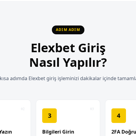
ADIM ADIM
Elexbet Giriş
Nasıl Yapılır?
kısa adımda Elexbet giriş işleminizi dakikalar içinde tamaml
3
4
 Yazın
Bilgileri Girin
2FA Doğru