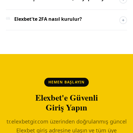
tüm özelliklere erişebilirsiniz.
adres üzerinden Kayıt Ol butonuna tıklayın, formu
doldurun ve e-posta veya SMS doğrulamasını
tamamlayın. Hesabınız hemen aktif olur ve hoş geldin
Elexbet giriş ekranındaki "Şifremi Unuttum"
08
Elexbet'te 2FA nasıl kurulur?
avantajlarına anında kavuşursunuz.
bağlantısına tıklayın. Üyelik e-posta adresinize
sıfırlama bağlantısı gönderilecektir. Bağlantı 15 dakika
geçerlidir. E-posta gelmezse spam klasörünüzü
Elexbet hesabınıza giriş yapın, sağ üstteki profil
kontrol edin; sorun devam ederse Elexbet canlı
menüsünden Güvenlik Ayarları'na gidin ve İki Faktörlü
desteğe başvurun.
Doğrulama seçeneğini aktif hale getirin. SMS veya
authenticator uygulama seçeneklerinden birini tercih
edin. SMS'e kıyasla authenticator uygulaması (Google,
Microsoft) SIM swap saldırılarına karşı çok daha
güvenlidir.
HEMEN BAŞLAYIN
Elexbet'e Güvenli
Giriş Yapın
tr.elexbetgir.com üzerinden doğrulanmış güncel
Elexbet giriş adresine ulaşın ve tüm üye