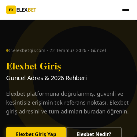
ELEX
BET
EX
tr.elexbetgir.com · 22 Temmuz 2026 · Güncel
Elexbet Giriş
Güncel Adres & 2026 Rehberi
Elexbet platformuna doğrulanmış, güvenli ve
kesintisiz erişimin tek referans noktası. Elexbet
giriş adresini ve tüm adımları buradan öğrenin.
Elexbet Giriş Yap
Elexbet Nedir?