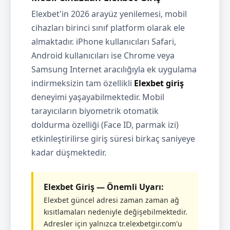
Elexbet'in 2026 arayüz yenilemesi, mobil
cihazları birinci sınıf platform olarak ele
almaktadır. iPhone kullanıcıları Safari,
Android kullanıcıları ise Chrome veya
Samsung Internet aracılığıyla ek uygulama
indirmeksizin tam özellikli
Elexbet giriş
deneyimi yaşayabilmektedir. Mobil
tarayıcıların biyometrik otomatik
doldurma özelliği (Face ID, parmak izi)
etkinleştirilirse giriş süresi birkaç saniyeye
kadar düşmektedir.
Elexbet Giriş — Önemli Uyarı:
Elexbet güncel adresi zaman zaman ağ
kısıtlamaları nedeniyle değişebilmektedir.
Adresler için yalnızca tr.elexbetgir.com'u