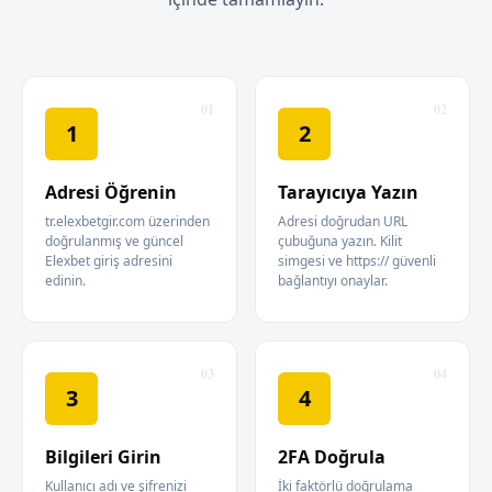
1
2
Adresi Öğrenin
Tarayıcıya Yazın
tr.elexbetgir.com üzerinden
Adresi doğrudan URL
doğrulanmış ve güncel
çubuğuna yazın. Kilit
Elexbet giriş adresini
simgesi ve https:// güvenli
edinin.
bağlantıyı onaylar.
3
4
Bilgileri Girin
2FA Doğrula
Kullanıcı adı ve şifrenizi
İki faktörlü doğrulama