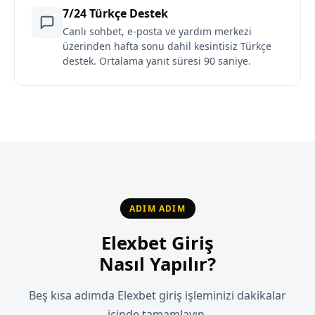
7/24 Türkçe Destek
Canlı sohbet, e-posta ve yardım merkezi
üzerinden hafta sonu dahil kesintisiz Türkçe
destek. Ortalama yanıt süresi 90 saniye.
ADIM ADIM
Elexbet Giriş
Nasıl Yapılır?
Beş kısa adımda Elexbet giriş işleminizi dakikalar
içinde tamamlayın.