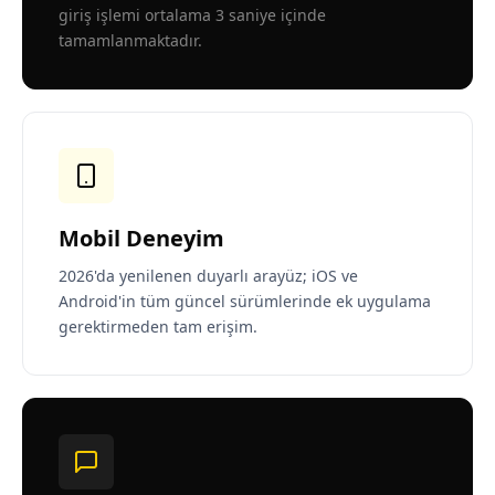
giriş işlemi ortalama 3 saniye içinde
tamamlanmaktadır.
Mobil Deneyim
2026'da yenilenen duyarlı arayüz; iOS ve
Android'in tüm güncel sürümlerinde ek uygulama
gerektirmeden tam erişim.