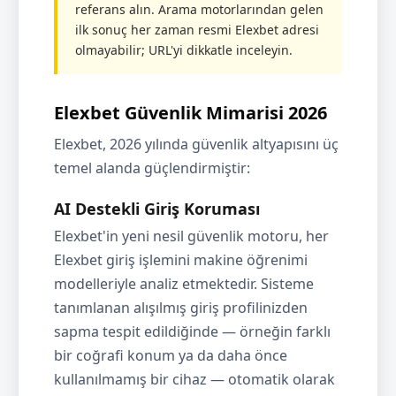
referans alın. Arama motorlarından gelen
ilk sonuç her zaman resmi Elexbet adresi
olmayabilir; URL'yi dikkatle inceleyin.
Elexbet Güvenlik Mimarisi 2026
Elexbet, 2026 yılında güvenlik altyapısını üç
temel alanda güçlendirmiştir:
AI Destekli Giriş Koruması
Elexbet'in yeni nesil güvenlik motoru, her
Elexbet giriş işlemini makine öğrenimi
modelleriyle analiz etmektedir. Sisteme
tanımlanan alışılmış giriş profilinizden
sapma tespit edildiğinde — örneğin farklı
bir coğrafi konum ya da daha önce
kullanılmamış bir cihaz — otomatik olarak