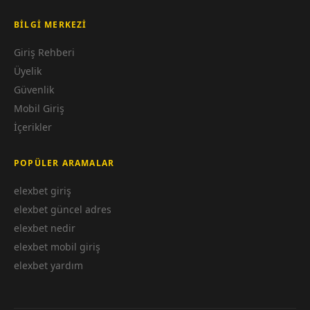
BILGI MERKEZI
Giriş Rehberi
Üyelik
Güvenlik
Mobil Giriş
İçerikler
POPÜLER ARAMALAR
elexbet giriş
elexbet güncel adres
elexbet nedir
elexbet mobil giriş
elexbet yardım