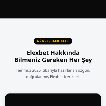
GÜNCEL İÇERIKLER
Elexbet Hakkında
Bilmeniz Gereken Her Şey
Temmuz 2026 itibarıyla hazırlanan özgün,
doğrulanmış Elexbet içerikleri.