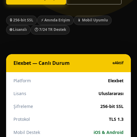
🔒 256-bit SSL
⚡ Anında Erişim
📱 Mobil Uyumlu
🌐 Lisanslı
🕐 7/24 TR Destek
Elexbet — Canlı Durum
Aktif
Platform
Elexbet
Lisans
Uluslararası
Şifreleme
256-bit SSL
Protokol
TLS 1.3
Mobil Destek
iOS & Android