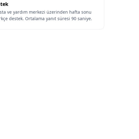
stek
osta ve yardım merkezi üzerinden hafta sonu
ürkçe destek. Ortalama yanıt süresi 90 saniye.