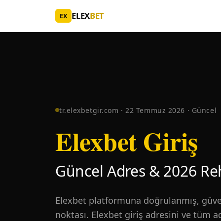
ELEX
BET
EX
tr.elexbetgir.com · 22 Temmuz 2026 · Güncel
Elexbet Giriş
Güncel Adres & 2026 Re
Elexbet platformuna doğrulanmış, güvenl
noktası. Elexbet giriş adresini ve tüm 