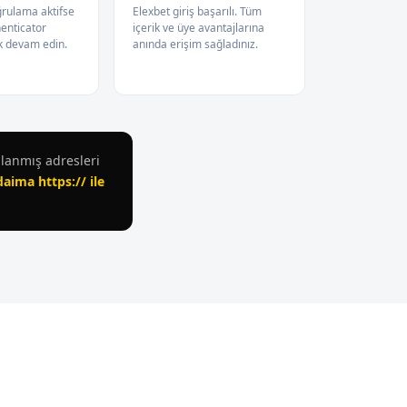
oğrulama aktifse
Elexbet giriş başarılı. Tüm
enticator
içerik ve üye avantajlarına
k devam edin.
anında erişim sağladınız.
ulanmış adresleri
aima https:// ile