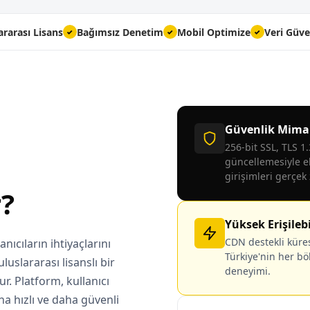
ararası Lisans
Bağımsız Denetim
Mobil Optimize
Veri Güve
✓
✓
✓
Güvenlik Mimar
256-bit SSL, TLS 1
güncellemesiyle e
girişimleri gerçek
?
Yüksek Erişilebi
CDN destekli küres
anıcıların ihtiyaçlarını
Türkiye'nin her bö
uslararası lisanslı bir
deneyimi.
ur. Platform, kullanıcı
a hızlı ve daha güvenli