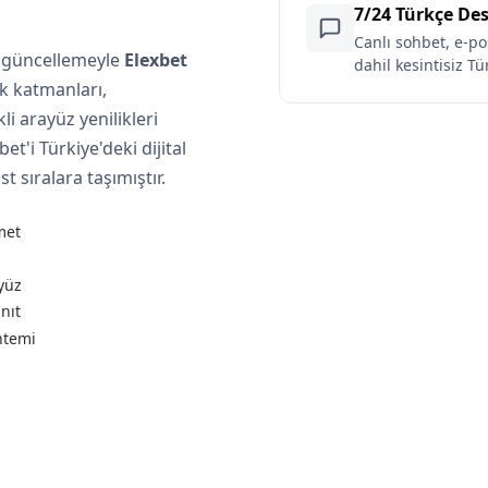
7/24 Türkçe De
Canlı sohbet, e-p
k güncellemeyle
Elexbet
dahil kesintisiz T
ik katmanları,
li arayüz yenilikleri
et'i Türkiye'deki dijital
t sıralara taşımıştır.
met
yüz
nıt
ntemi