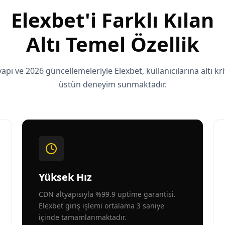
Elexbet'i Farklı Kılan
Altı Temel Özellik
apı ve 2026 güncellemeleriyle Elexbet, kullanıcılarına altı kr
üstün deneyim sunmaktadır.
Yüksek Hız
CDN altyapısıyla %99.9 uptime garantisi.
Elexbet giriş işlemi ortalama 3 saniye
içinde tamamlanmaktadır.