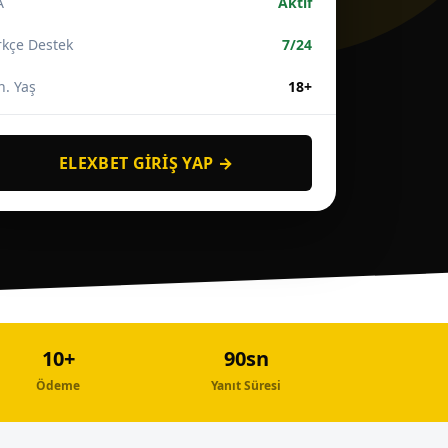
A
Aktif
rkçe Destek
7/24
n. Yaş
18+
ELEXBET GİRİŞ YAP →
10+
90sn
Ödeme
Yanıt Süresi