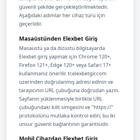
güvenli şekilde gerçekleştirilmektedir.
Aşağıdaki adımlar her cihaz türü için
geçerlidir.
Masaüstünden Elexbet Giriş
Masaüstü ya da dizüstü bilgisayarda
Elexbet giriş yapmak için Chrome 120+,
Firefox 121+, Edge 120+ veya Safari 17+
kullanmanız önerilir. tr.elexbetgir.com
üzerinden doğrulanmış adresi edinin ve
tarayıcının URL çubuğuna doğrudan yazın.
Sayfanın yüklenmesiyle birlikte URL
çubuğundaki kilit simgesini ve "https://"
protokolünü mutlaka kontrol edin; bu iki
unsur güvenli bağlantının garantisidir.
Mobil Cihazdan Elexbet Giriş