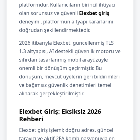
platformdur. Kullanıcıların birincil ihtiyacı
olan sorunsuz ve güvenli
Elexbet giriş
deneyimi, platformun altyapı kararlarını
doğrudan şekillendirmektedir.
2026 itibarıyla Elexbet, güncellenmiş TLS
1.3 altyapısı, AI destekli güvenlik motoru ve
sıfırdan tasarlanmış mobil arayüzüyle
önemli bir dönüşüm geçirmiştir. Bu
dönüşüm, mevcut üyelerin geri bildirimleri
ve bağımsız güvenlik denetimleri temel
alınarak gerçekleştirilmiştir.
Elexbet Giriş: Eksiksiz 2026
Rehberi
Elexbet giriş işlemi; doğru adres, güncel
tarayıcı ve aktif 2FA kombinasyonuyla en