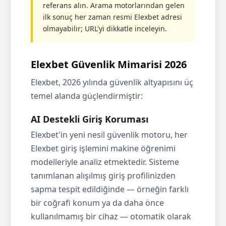
referans alın. Arama motorlarından gelen
ilk sonuç her zaman resmi Elexbet adresi
olmayabilir; URL'yi dikkatle inceleyin.
Elexbet Güvenlik Mimarisi 2026
Elexbet, 2026 yılında güvenlik altyapısını üç
temel alanda güçlendirmiştir:
AI Destekli Giriş Koruması
Elexbet'in yeni nesil güvenlik motoru, her
Elexbet giriş işlemini makine öğrenimi
modelleriyle analiz etmektedir. Sisteme
tanımlanan alışılmış giriş profilinizden
sapma tespit edildiğinde — örneğin farklı
bir coğrafi konum ya da daha önce
kullanılmamış bir cihaz — otomatik olarak