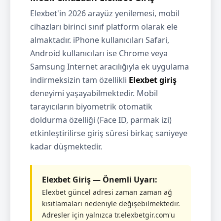
Elexbet'in 2026 arayüz yenilemesi, mobil
cihazları birinci sınıf platform olarak ele
almaktadır. iPhone kullanıcıları Safari,
Android kullanıcıları ise Chrome veya
Samsung Internet aracılığıyla ek uygulama
indirmeksizin tam özellikli
Elexbet giriş
deneyimi yaşayabilmektedir. Mobil
tarayıcıların biyometrik otomatik
doldurma özelliği (Face ID, parmak izi)
etkinleştirilirse giriş süresi birkaç saniyeye
kadar düşmektedir.
Elexbet Giriş — Önemli Uyarı:
Elexbet güncel adresi zaman zaman ağ
kısıtlamaları nedeniyle değişebilmektedir.
Adresler için yalnızca tr.elexbetgir.com'u