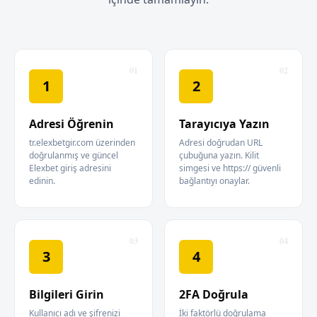
1
2
Adresi Öğrenin
Tarayıcıya Yazın
tr.elexbetgir.com üzerinden
Adresi doğrudan URL
doğrulanmış ve güncel
çubuğuna yazın. Kilit
Elexbet giriş adresini
simgesi ve https:// güvenli
edinin.
bağlantıyı onaylar.
3
4
Bilgileri Girin
2FA Doğrula
Kullanıcı adı ve şifrenizi
İki faktörlü doğrulama