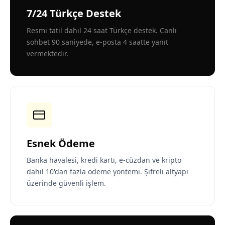
7/24 Türkçe Destek
Resmi tatil dahil 24 saat Türkçe destek. Canlı
sohbet 90 saniyede, e-posta 4 saatte yanıt
vermektedir.
Esnek Ödeme
Banka havalesi, kredi kartı, e-cüzdan ve kripto
dahil 10'dan fazla ödeme yöntemi. Şifreli altyapı
üzerinde güvenli işlem.