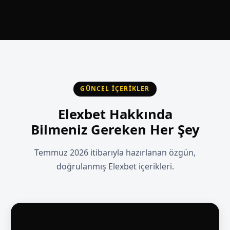
GÜNCEL İÇERIKLER
Elexbet Hakkında
Bilmeniz Gereken Her Şey
Temmuz 2026 itibarıyla hazırlanan özgün,
doğrulanmış Elexbet içerikleri.