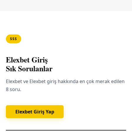
SSS
Elexbet Giriş
Sık Sorulanlar
Elexbet ve Elexbet giriş hakkında en çok merak edilen
8 soru.
Elexbet Giriş Yap