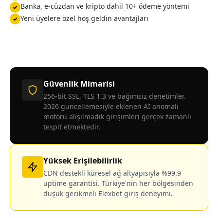
Banka, e-cüzdan ve kripto dahil 10+ ödeme yöntemi
✓
Yeni üyelere özel hoş geldin avantajları
✓
Güvenlik Mimarisi
256-bit SSL, TLS 1.3 ve bağımsız denetimler.
2026 güncellemesiyle eklenen AI anomali
motoru alışılmadık girişimleri gerçek zamanlı
tespit etmektedir.
Yüksek Erişilebilirlik
CDN destekli küresel ağ altyapısıyla %99.9
uptime garantisi. Türkiye'nin her bölgesinden
düşük gecikmeli Elexbet giriş deneyimi.