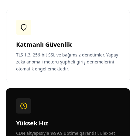
Katmanlı Güvenlik
TLS 1.3, 256-bit SSL ve bağımsız denetimler. Yapay
zeka anomali motoru şüpheli giriş denemelerini
otomatik engellemektedir.
Yüksek Hız
CDN altyapısıyla %99.9 uptime garantisi. Elexbet