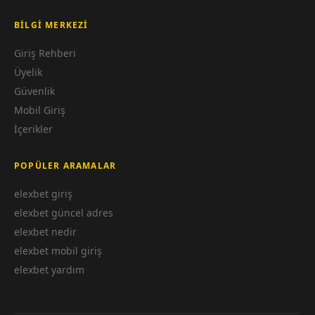
BILGI MERKEZI
Giriş Rehberi
Üyelik
Güvenlik
Mobil Giriş
İçerikler
POPÜLER ARAMALAR
elexbet giriş
elexbet güncel adres
elexbet nedir
elexbet mobil giriş
elexbet yardım