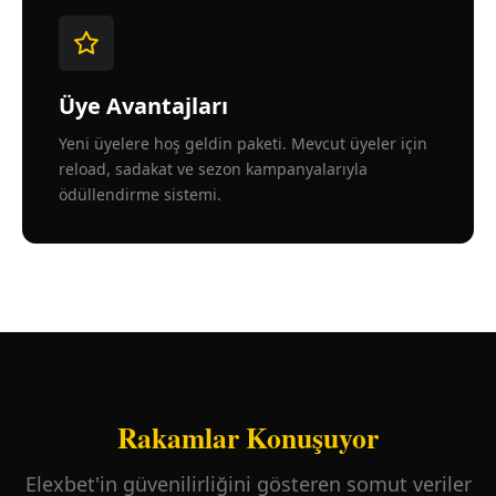
Üye Avantajları
Yeni üyelere hoş geldin paketi. Mevcut üyeler için
reload, sadakat ve sezon kampanyalarıyla
ödüllendirme sistemi.
Rakamlar Konuşuyor
Elexbet'in güvenilirliğini gösteren somut veriler