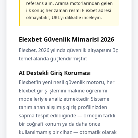
referans alın. Arama motorlarından gelen
ilk sonuç her zaman resmi Elexbet adresi
olmayabilir; URL'yi dikkatle inceleyin.
Elexbet Güvenlik Mimarisi 2026
Elexbet, 2026 yılında güvenlik altyapısını üç
temel alanda güçlendirmiştir:
AI Destekli Giriş Koruması
Elexbet'in yeni nesil güvenlik motoru, her
Elexbet giriş işlemini makine öğrenimi
modelleriyle analiz etmektedir. Sisteme
tanımlanan alışılmış giriş profilinizden
sapma tespit edildiğinde — örneğin farklı
bir coğrafi konum ya da daha önce
kullanılmamış bir cihaz — otomatik olarak