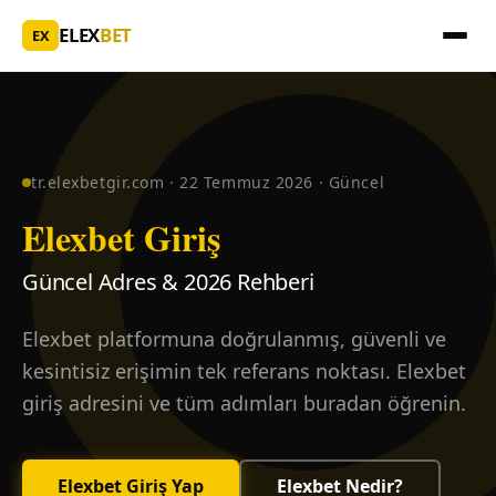
ELEX
BET
EX
tr.elexbetgir.com · 22 Temmuz 2026 · Güncel
Elexbet Giriş
Güncel Adres & 2026 Rehberi
Elexbet platformuna doğrulanmış, güvenli ve
kesintisiz erişimin tek referans noktası. Elexbet
giriş adresini ve tüm adımları buradan öğrenin.
Elexbet Giriş Yap
Elexbet Nedir?