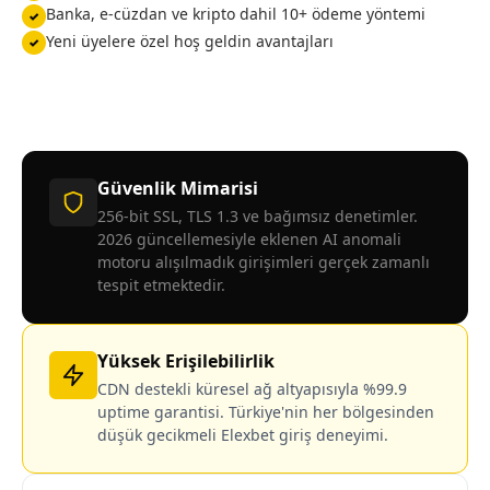
Banka, e-cüzdan ve kripto dahil 10+ ödeme yöntemi
✓
Yeni üyelere özel hoş geldin avantajları
✓
Güvenlik Mimarisi
256-bit SSL, TLS 1.3 ve bağımsız denetimler.
2026 güncellemesiyle eklenen AI anomali
motoru alışılmadık girişimleri gerçek zamanlı
tespit etmektedir.
Yüksek Erişilebilirlik
CDN destekli küresel ağ altyapısıyla %99.9
uptime garantisi. Türkiye'nin her bölgesinden
düşük gecikmeli Elexbet giriş deneyimi.