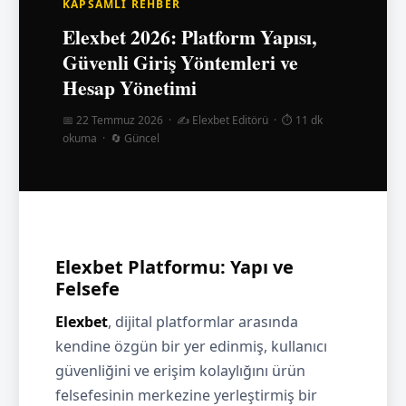
KAPSAMLI REHBER
Elexbet 2026: Platform Yapısı,
Güvenli Giriş Yöntemleri ve
Hesap Yönetimi
📅 22 Temmuz 2026 · ✍ Elexbet Editörü · ⏱ 11 dk
okuma · 🔄 Güncel
Elexbet Platformu: Yapı ve
Felsefe
Elexbet
, dijital platformlar arasında
kendine özgün bir yer edinmiş, kullanıcı
güvenliğini ve erişim kolaylığını ürün
felsefesinin merkezine yerleştirmiş bir