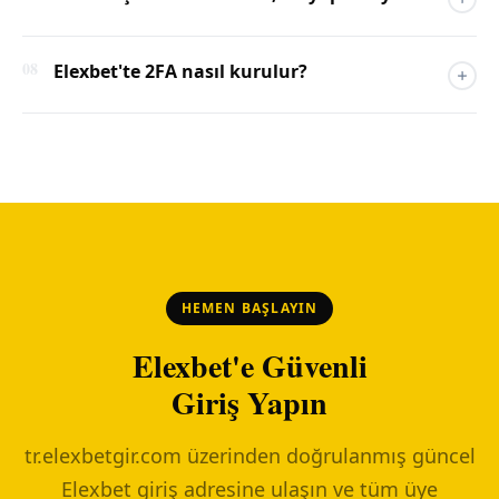
tüm özelliklere erişebilirsiniz.
adres üzerinden Kayıt Ol butonuna tıklayın, formu
doldurun ve e-posta veya SMS doğrulamasını
tamamlayın. Hesabınız hemen aktif olur ve hoş geldin
Elexbet giriş ekranındaki "Şifremi Unuttum"
08
Elexbet'te 2FA nasıl kurulur?
avantajlarına anında kavuşursunuz.
bağlantısına tıklayın. Üyelik e-posta adresinize
sıfırlama bağlantısı gönderilecektir. Bağlantı 15 dakika
geçerlidir. E-posta gelmezse spam klasörünüzü
Elexbet hesabınıza giriş yapın, sağ üstteki profil
kontrol edin; sorun devam ederse Elexbet canlı
menüsünden Güvenlik Ayarları'na gidin ve İki Faktörlü
desteğe başvurun.
Doğrulama seçeneğini aktif hale getirin. SMS veya
authenticator uygulama seçeneklerinden birini tercih
edin. SMS'e kıyasla authenticator uygulaması (Google,
Microsoft) SIM swap saldırılarına karşı çok daha
güvenlidir.
HEMEN BAŞLAYIN
Elexbet'e Güvenli
Giriş Yapın
tr.elexbetgir.com üzerinden doğrulanmış güncel
Elexbet giriş adresine ulaşın ve tüm üye