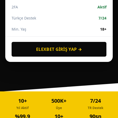
2FA
Aktif
Türkçe Destek
7/24
Min. Yaş
18+
ELEXBET GİRİŞ YAP →
10+
500K+
7/24
Yıl Aktif
Üye
TR Destek
%99.9
10+
90sn