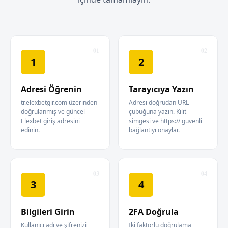
1
2
Adresi Öğrenin
Tarayıcıya Yazın
tr.elexbetgir.com üzerinden
Adresi doğrudan URL
doğrulanmış ve güncel
çubuğuna yazın. Kilit
Elexbet giriş adresini
simgesi ve https:// güvenli
edinin.
bağlantıyı onaylar.
3
4
Bilgileri Girin
2FA Doğrula
Kullanıcı adı ve şifrenizi
İki faktörlü doğrulama