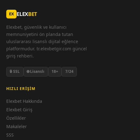
ELEX
BET
EX
Elexbet, güvenlik ve kullanıcı
memnuniyetini ön planda tutan
uluslararası lisanslı dijital eğlence
platformudur. tr.elexbetgir.com güncel
giriş rehberi.
🔒 SSL
🌐 Lisanslı
18+
7/24
HIZLI ERIŞIM
Elexbet Hakkında
Elexbet Giriş
Özellikler
Makaleler
SSS