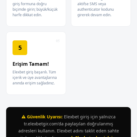
giriş formuna doğru
aktifse SMS veya
biçimde girin; büyük/küçük
authenticator kodunu
harfe dikkat edin.
girerek devam edin.
5
Erişim Tamam!
Elexbet giriş başarılı. Tüm
içerik ve üye avantajlarına
anında erişim sağladınız.
⚠ Güvenlik Uyarısı:
Elexbet giriş için yalnızca
tr.elexbetgir.com'da paylaşılan doğrulanmış
adresleri kullanın. Elexbet adını taklit eden sahte