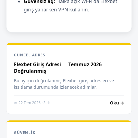
Güvensiz ağ:
Halka açık Wi-Fi'da Elexbet
giriş yaparken VPN kullanın.
GÜNCEL ADRES
Elexbet Giriş Adresi — Temmuz 2026
Doğrulanmış
Bu ay için doğrulanmış Elexbet giriş adresleri ve
kısıtlama durumunda izlenecek adımlar.
Oku →
📅 22 Tem 2026 · 3 dk
GÜVENLIK