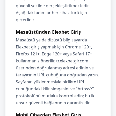
güvenli şekilde gerçekleştirilmektedir.
Aşağıdaki adımlar her cihaz türü için
geçerlidir.
Masaüstünden Elexbet Giriş
Masaüstü ya da dizüstü bilgisayarda
Elexbet giriş yapmak için Chrome 120+,
Firefox 121+, Edge 120+ veya Safari 17+
kullanmanız önerilir. tr.elexbetgir.com
üzerinden doğrulanmış adresi edinin ve
tarayıcının URL çubuğuna doğrudan yazın.
Sayfanın yüklenmesiyle birlikte URL
çubuğundaki kilit simgesini ve "https://"
protokolünü mutlaka kontrol edin; bu iki
unsur güvenli bağlantının garantisidir.
Mobil Cihazdan Elexbet Giriş