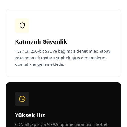
Katmanlı Güvenlik
TLS 1.3, 256-bit SSL ve bağımsız denetimler. Yapay
zeka anomali motoru şüpheli giriş denemelerini
otomatik engellemektedir.
Yüksek Hız
CDN altyapısıyla %99.9 uptime garantisi. Elexbet