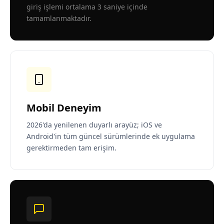
giriş işlemi ortalama 3 saniye içinde
tamamlanmaktadır.
Mobil Deneyim
2026'da yenilenen duyarlı arayüz; iOS ve
Android'in tüm güncel sürümlerinde ek uygulama
gerektirmeden tam erişim.