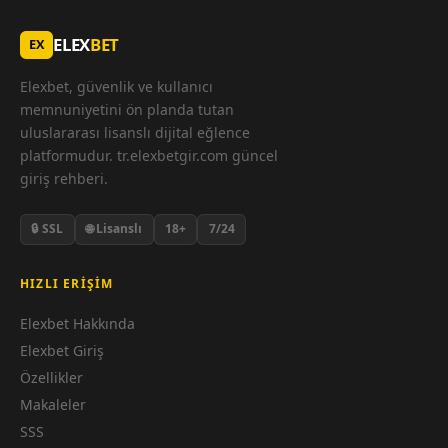
ELEX
BET
EX
Elexbet, güvenlik ve kullanıcı
memnuniyetini ön planda tutan
uluslararası lisanslı dijital eğlence
platformudur. tr.elexbetgir.com güncel
giriş rehberi.
🔒 SSL
🌐 Lisanslı
18+
7/24
HIZLI ERIŞIM
Elexbet Hakkında
Elexbet Giriş
Özellikler
Makaleler
SSS