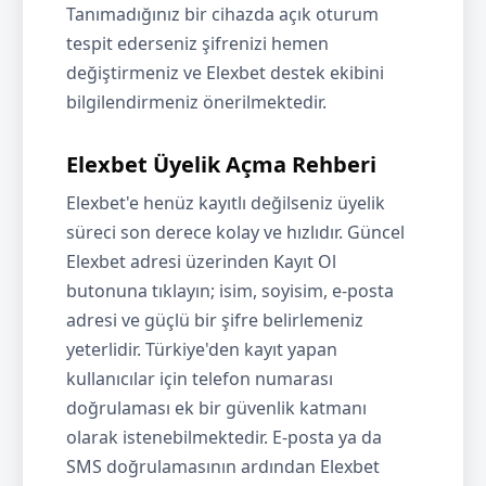
Tanımadığınız bir cihazda açık oturum
tespit ederseniz şifrenizi hemen
değiştirmeniz ve Elexbet destek ekibini
bilgilendirmeniz önerilmektedir.
Elexbet Üyelik Açma Rehberi
Elexbet'e henüz kayıtlı değilseniz üyelik
süreci son derece kolay ve hızlıdır. Güncel
Elexbet adresi üzerinden Kayıt Ol
butonuna tıklayın; isim, soyisim, e-posta
adresi ve güçlü bir şifre belirlemeniz
yeterlidir. Türkiye'den kayıt yapan
kullanıcılar için telefon numarası
doğrulaması ek bir güvenlik katmanı
olarak istenebilmektedir. E-posta ya da
SMS doğrulamasının ardından Elexbet