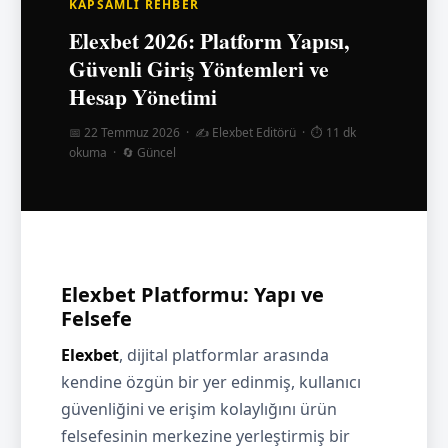
KAPSAMLI REHBER
Elexbet 2026: Platform Yapısı,
Güvenli Giriş Yöntemleri ve
Hesap Yönetimi
📅 22 Temmuz 2026 · ✍ Elexbet Editörü · ⏱ 11 dk
okuma · 🔄 Güncel
Elexbet Platformu: Yapı ve
Felsefe
Elexbet
, dijital platformlar arasında
kendine özgün bir yer edinmiş, kullanıcı
güvenliğini ve erişim kolaylığını ürün
felsefesinin merkezine yerleştirmiş bir