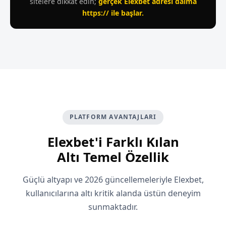
sitelere dikkat edin;
gerçek Elexbet adresi daima
https:// ile başlar.
PLATFORM AVANTAJLARI
Elexbet'i Farklı Kılan
Altı Temel Özellik
Güçlü altyapı ve 2026 güncellemeleriyle Elexbet,
kullanıcılarına altı kritik alanda üstün deneyim
sunmaktadır.