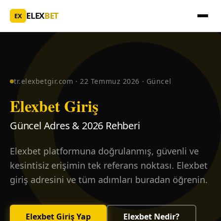
ELEX
BET
EX
tr.elexbetgir.com · 22 Temmuz 2026 · Güncel
Elexbet Giriş
Güncel Adres & 2026 Rehberi
Elexbet platformuna doğrulanmış, güvenli ve
kesintisiz erişimin tek referans noktası. Elexbet
giriş adresini ve tüm adımları buradan öğrenin.
Elexbet Giriş Yap
Elexbet Nedir?