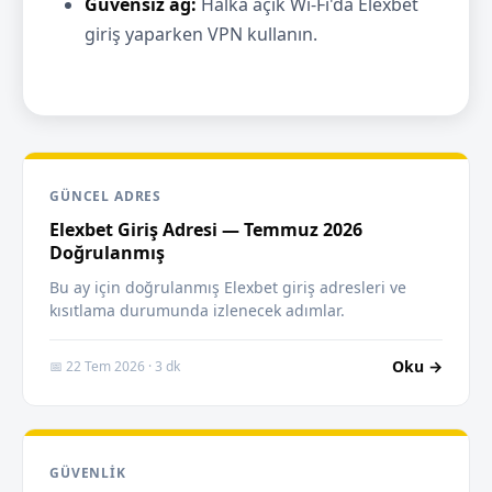
Güvensiz ağ:
Halka açık Wi-Fi'da Elexbet
giriş yaparken VPN kullanın.
GÜNCEL ADRES
Elexbet Giriş Adresi — Temmuz 2026
Doğrulanmış
Bu ay için doğrulanmış Elexbet giriş adresleri ve
kısıtlama durumunda izlenecek adımlar.
Oku →
📅 22 Tem 2026 · 3 dk
GÜVENLIK