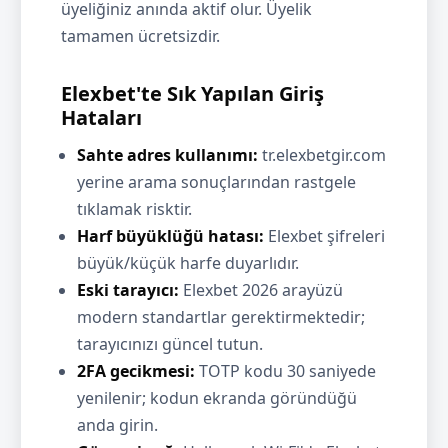
üyeliğiniz anında aktif olur. Üyelik
tamamen ücretsizdir.
Elexbet'te Sık Yapılan Giriş
Hataları
Sahte adres kullanımı:
tr.elexbetgir.com
yerine arama sonuçlarından rastgele
tıklamak risktir.
Harf büyüklüğü hatası:
Elexbet şifreleri
büyük/küçük harfe duyarlıdır.
Eski tarayıcı:
Elexbet 2026 arayüzü
modern standartlar gerektirmektedir;
tarayıcınızı güncel tutun.
2FA gecikmesi:
TOTP kodu 30 saniyede
yenilenir; kodun ekranda göründüğü
anda girin.