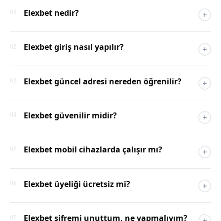
01
Elexbet nedir?
Elexbet, uluslararası lisans kapsamında faaliyet
02
Elexbet giriş nasıl yapılır?
gösteren, Türk kullanıcılara tam Türkçe arayüz ve 7/24
destek sunan dijital eğlence ve interaktif içerik
platformudur. Güvenlik odaklı altyapısı ve kesintisiz
tr.elexbetgir.com üzerinden doğrulanmış güncel
03
Elexbet güncel adresi nereden öğrenilir?
erişim altyapısıyla kullanıcı memnuniyetini öncelikli
Elexbet giriş adresini edinin. Adresi tarayıcınıza
hedef olarak benimseyen Elexbet, yıllar içinde güçlü
doğrudan yazın; URL'de kilit simgesi ve "https://"
bir üye tabanı oluşturmuştur.
olduğunu doğrulayın. Kullanıcı adı ve şifrenizi giriş
Elexbet güncel giriş adresi için tr.elexbetgir.com
04
Elexbet güvenilir midir?
formuna girin, Giriş butonuna tıklayın. 2FA aktifse
sayfasını düzenli olarak takip edin. Adres değişiklikleri
SMS ya da authenticator kodunuzu da girerek işlemi
anlık olarak güncellenmektedir. Arama motorlarından
tamamlayın.
ulaşılan sonuçlar her zaman resmi adres
Evet. Elexbet, uluslararası lisans çerçevesinde faaliyet
05
Elexbet mobil cihazlarda çalışır mı?
olmayabileceğinden, doğrulama için bu sayfayı
göstermekte olup bağımsız güvenlik denetimlerinden
kullanın ve adresi tarayıcınızda yer imi olarak
geçmektedir. 256-bit SSL şifreleme, TLS 1.3 protokolü
kaydedin.
ve yapay zeka destekli anomali tespiti, platformun
Evet. Elexbet'in 2026'da yenilenen duyarlı (responsive)
06
Elexbet üyeliği ücretsiz mi?
güvenlik standartlarını yüksek tutmaktadır.
arayüzü iOS ve Android'in tüm güncel sürümlerinde
sorunsuz çalışmaktadır. Ek uygulama indirmeye gerek
kalmadan mobil tarayıcıdan Elexbet giriş yapabilir,
Evet, Elexbet üyeliği tamamen ücretsizdir. Güncel
07
Elexbet şifremi unuttum, ne yapmalıyım?