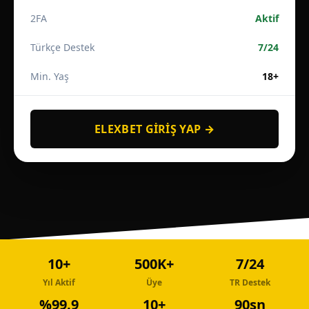
2FA
Aktif
Türkçe Destek
7/24
Min. Yaş
18+
ELEXBET GİRİŞ YAP →
10+
500K+
7/24
Yıl Aktif
Üye
TR Destek
%99.9
10+
90sn