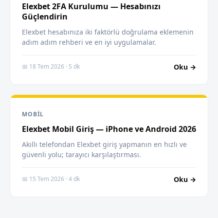
Elexbet 2FA Kurulumu — Hesabınızı
Güçlendirin
Elexbet hesabınıza iki faktörlü doğrulama eklemenin
adım adım rehberi ve en iyi uygulamalar.
Oku →
📅 18 Tem 2026 · 5 dk
MOBIL
Elexbet Mobil Giriş — iPhone ve Android 2026
Akıllı telefondan Elexbet giriş yapmanın en hızlı ve
güvenli yolu; tarayıcı karşılaştırması.
Oku →
📅 15 Tem 2026 · 4 dk