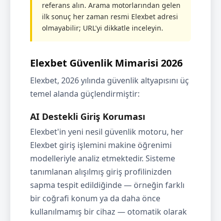
referans alın. Arama motorlarından gelen
ilk sonuç her zaman resmi Elexbet adresi
olmayabilir; URL'yi dikkatle inceleyin.
Elexbet Güvenlik Mimarisi 2026
Elexbet, 2026 yılında güvenlik altyapısını üç
temel alanda güçlendirmiştir:
AI Destekli Giriş Koruması
Elexbet'in yeni nesil güvenlik motoru, her
Elexbet giriş işlemini makine öğrenimi
modelleriyle analiz etmektedir. Sisteme
tanımlanan alışılmış giriş profilinizden
sapma tespit edildiğinde — örneğin farklı
bir coğrafi konum ya da daha önce
kullanılmamış bir cihaz — otomatik olarak