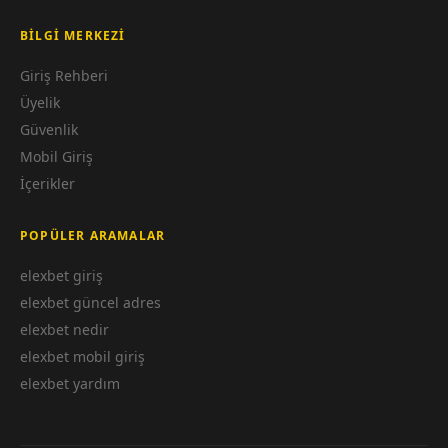
BILGI MERKEZI
Giriş Rehberi
Üyelik
Güvenlik
Mobil Giriş
İçerikler
POPÜLER ARAMALAR
elexbet giriş
elexbet güncel adres
elexbet nedir
elexbet mobil giriş
elexbet yardım