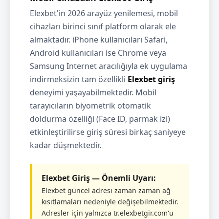
Elexbet'in 2026 arayüz yenilemesi, mobil
cihazları birinci sınıf platform olarak ele
almaktadır. iPhone kullanıcıları Safari,
Android kullanıcıları ise Chrome veya
Samsung Internet aracılığıyla ek uygulama
indirmeksizin tam özellikli
Elexbet giriş
deneyimi yaşayabilmektedir. Mobil
tarayıcıların biyometrik otomatik
doldurma özelliği (Face ID, parmak izi)
etkinleştirilirse giriş süresi birkaç saniyeye
kadar düşmektedir.
Elexbet Giriş — Önemli Uyarı:
Elexbet güncel adresi zaman zaman ağ
kısıtlamaları nedeniyle değişebilmektedir.
Adresler için yalnızca tr.elexbetgir.com'u