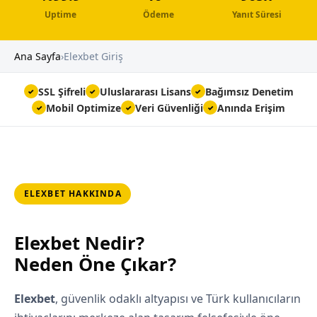
Uptime
Ödeme
Yanıt Süresi
Ana Sayfa
›
Elexbet Giriş
SSL Şifreli
Uluslararası Lisans
Bağımsız Denetim
✓
✓
✓
Mobil Optimize
Veri Güvenliği
Anında Erişim
✓
✓
✓
ELEXBET HAKKINDA
Elexbet Nedir?
Neden Öne Çıkar?
Elexbet
, güvenlik odaklı altyapısı ve Türk kullanıcıların