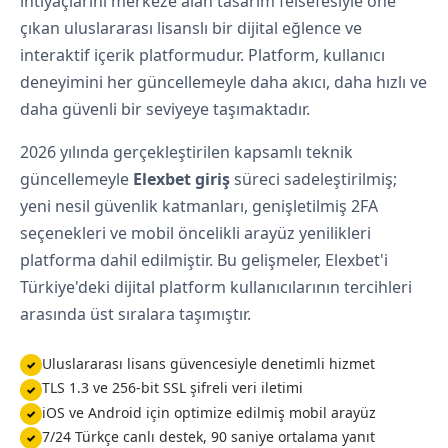
ihtiyaçlarını merkeze alan tasarım felsefesiyle öne
çıkan uluslararası lisanslı bir dijital eğlence ve
interaktif içerik platformudur. Platform, kullanıcı
deneyimini her güncellemeyle daha akıcı, daha hızlı ve
daha güvenli bir seviyeye taşımaktadır.
2026 yılında gerçekleştirilen kapsamlı teknik
güncellemeyle
Elexbet giriş
süreci sadeleştirilmiş;
yeni nesil güvenlik katmanları, genişletilmiş 2FA
seçenekleri ve mobil öncelikli arayüz yenilikleri
platforma dahil edilmiştir. Bu gelişmeler, Elexbet'i
Türkiye'deki dijital platform kullanıcılarının tercihleri
arasında üst sıralara taşımıştır.
Uluslararası lisans güvencesiyle denetimli hizmet
✓
TLS 1.3 ve 256-bit SSL şifreli veri iletimi
✓
iOS ve Android için optimize edilmiş mobil arayüz
✓
7/24 Türkçe canlı destek, 90 saniye ortalama yanıt
✓