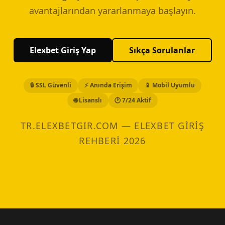
avantajlarından yararlanmaya başlayın.
Elexbet Giriş Yap
Sıkça Sorulanlar
🔒 SSL Güvenli
⚡ Anında Erişim
📱 Mobil Uyumlu
🌐 Lisanslı
🕐 7/24 Aktif
TR.ELEXBETGIR.COM — ELEXBET GİRİŞ
REHBERİ 2026