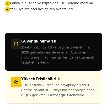
Banka, e-cüzdan ve kripto dahil 10+ ödeme yöntemi
✓
Yeni üyelere özel hoş geldin avantajları
✓
Güvenlik Mimarisi
256-bit SSL, TLS 1.3 ve bağımsız denetimler.
2026 güncellemesiyle eklenen AI anomali
motoru alışılmadık girişimleri gerçek zamanlı
tespit etmektedir.
Yüksek Erişilebilirlik
CDN destekli küresel ağ altyapısıyla %99.9
uptime garantisi. Türkiye'nin her bölgesinden
düşük gecikmeli Elexbet giriş deneyimi.