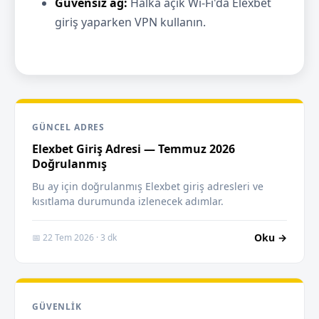
Güvensiz ağ:
Halka açık Wi-Fi'da Elexbet
giriş yaparken VPN kullanın.
GÜNCEL ADRES
Elexbet Giriş Adresi — Temmuz 2026
Doğrulanmış
Bu ay için doğrulanmış Elexbet giriş adresleri ve
kısıtlama durumunda izlenecek adımlar.
Oku →
📅 22 Tem 2026 · 3 dk
GÜVENLIK