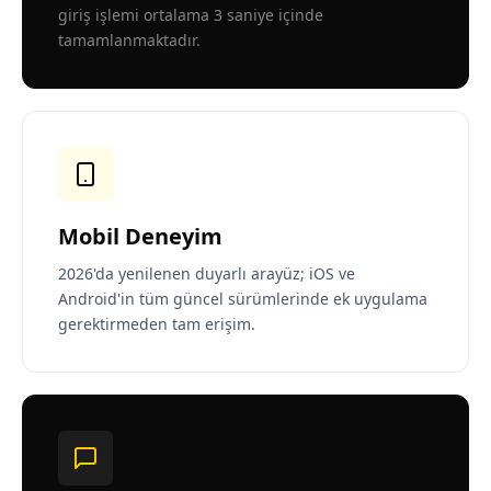
giriş işlemi ortalama 3 saniye içinde
tamamlanmaktadır.
Mobil Deneyim
2026'da yenilenen duyarlı arayüz; iOS ve
Android'in tüm güncel sürümlerinde ek uygulama
gerektirmeden tam erişim.