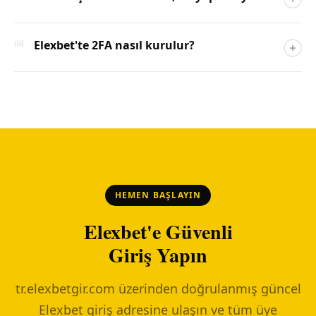
tüm özelliklere erişebilirsiniz.
adres üzerinden Kayıt Ol butonuna tıklayın, formu
doldurun ve e-posta veya SMS doğrulamasını
tamamlayın. Hesabınız hemen aktif olur ve hoş geldin
Elexbet giriş ekranındaki "Şifremi Unuttum"
08
Elexbet'te 2FA nasıl kurulur?
avantajlarına anında kavuşursunuz.
bağlantısına tıklayın. Üyelik e-posta adresinize
sıfırlama bağlantısı gönderilecektir. Bağlantı 15 dakika
geçerlidir. E-posta gelmezse spam klasörünüzü
Elexbet hesabınıza giriş yapın, sağ üstteki profil
kontrol edin; sorun devam ederse Elexbet canlı
menüsünden Güvenlik Ayarları'na gidin ve İki Faktörlü
desteğe başvurun.
Doğrulama seçeneğini aktif hale getirin. SMS veya
authenticator uygulama seçeneklerinden birini tercih
edin. SMS'e kıyasla authenticator uygulaması (Google,
Microsoft) SIM swap saldırılarına karşı çok daha
güvenlidir.
HEMEN BAŞLAYIN
Elexbet'e Güvenli
Giriş Yapın
tr.elexbetgir.com üzerinden doğrulanmış güncel
Elexbet giriş adresine ulaşın ve tüm üye