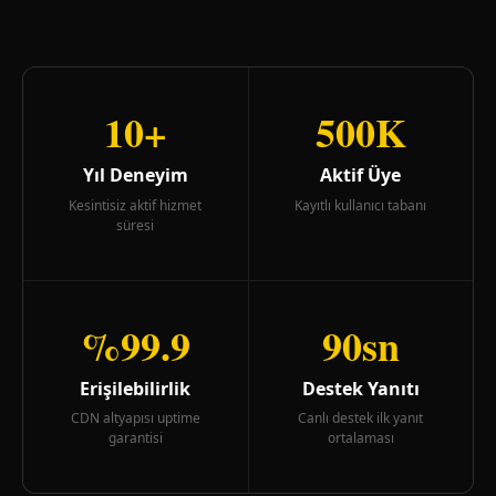
10+
500K
Yıl Deneyim
Aktif Üye
Kesintisiz aktif hizmet
Kayıtlı kullanıcı tabanı
süresi
%99.9
90sn
Erişilebilirlik
Destek Yanıtı
CDN altyapısı uptime
Canlı destek ilk yanıt
garantisi
ortalaması