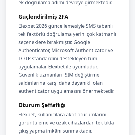
ek doğrulama adımı devreye girmektedir.
Güçlendirilmiş 2FA
Elexbet 2026 güncellemesiyle SMS tabanlı
tek faktörlü doğrulama yerini çok katmanlı
seçeneklere bırakmıştır. Google
Authenticator, Microsoft Authenticator ve
TOTP standardını destekleyen tüm
uygulamalar Elexbet ile uyumludur.
Güvenlik uzmanları, SIM değiştirme
saldırılarına karşı daha dayanıklı olan
authenticator uygulamasını önermektedir.
Oturum Şeffaflığı
Elexbet, kullanıcılara aktif oturumlarını
görüntüleme ve uzak cihazlardan tek tıkla
çıkış yapma imkânı sunmaktadır.