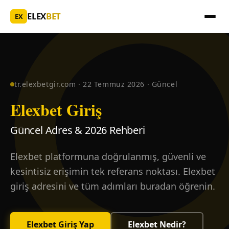
ELEX
BET
EX
tr.elexbetgir.com · 22 Temmuz 2026 · Güncel
Elexbet Giriş
Güncel Adres & 2026 Rehberi
Elexbet platformuna doğrulanmış, güvenli ve
kesintisiz erişimin tek referans noktası. Elexbet
giriş adresini ve tüm adımları buradan öğrenin.
Elexbet Giriş Yap
Elexbet Nedir?