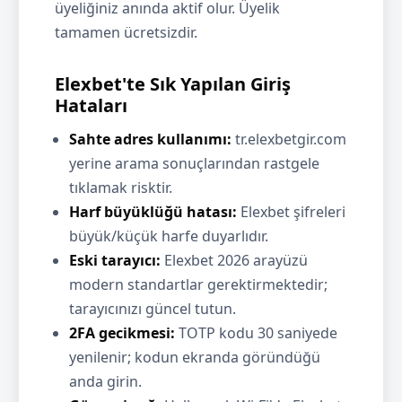
üyeliğiniz anında aktif olur. Üyelik
tamamen ücretsizdir.
Elexbet'te Sık Yapılan Giriş
Hataları
Sahte adres kullanımı:
tr.elexbetgir.com
yerine arama sonuçlarından rastgele
tıklamak risktir.
Harf büyüklüğü hatası:
Elexbet şifreleri
büyük/küçük harfe duyarlıdır.
Eski tarayıcı:
Elexbet 2026 arayüzü
modern standartlar gerektirmektedir;
tarayıcınızı güncel tutun.
2FA gecikmesi:
TOTP kodu 30 saniyede
yenilenir; kodun ekranda göründüğü
anda girin.