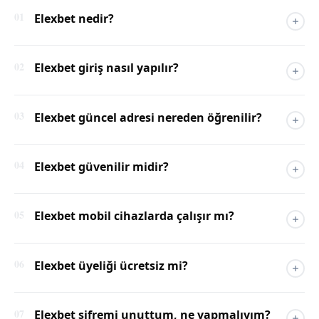
01
Elexbet nedir?
Elexbet, uluslararası lisans kapsamında faaliyet
02
Elexbet giriş nasıl yapılır?
gösteren, Türk kullanıcılara tam Türkçe arayüz ve 7/24
destek sunan dijital eğlence ve interaktif içerik
platformudur. Güvenlik odaklı altyapısı ve kesintisiz
tr.elexbetgir.com üzerinden doğrulanmış güncel
03
Elexbet güncel adresi nereden öğrenilir?
erişim altyapısıyla kullanıcı memnuniyetini öncelikli
Elexbet giriş adresini edinin. Adresi tarayıcınıza
hedef olarak benimseyen Elexbet, yıllar içinde güçlü
doğrudan yazın; URL'de kilit simgesi ve "https://"
bir üye tabanı oluşturmuştur.
olduğunu doğrulayın. Kullanıcı adı ve şifrenizi giriş
Elexbet güncel giriş adresi için tr.elexbetgir.com
04
Elexbet güvenilir midir?
formuna girin, Giriş butonuna tıklayın. 2FA aktifse
sayfasını düzenli olarak takip edin. Adres değişiklikleri
SMS ya da authenticator kodunuzu da girerek işlemi
anlık olarak güncellenmektedir. Arama motorlarından
tamamlayın.
ulaşılan sonuçlar her zaman resmi adres
Evet. Elexbet, uluslararası lisans çerçevesinde faaliyet
05
Elexbet mobil cihazlarda çalışır mı?
olmayabileceğinden, doğrulama için bu sayfayı
göstermekte olup bağımsız güvenlik denetimlerinden
kullanın ve adresi tarayıcınızda yer imi olarak
geçmektedir. 256-bit SSL şifreleme, TLS 1.3 protokolü
kaydedin.
ve yapay zeka destekli anomali tespiti, platformun
Evet. Elexbet'in 2026'da yenilenen duyarlı (responsive)
06
Elexbet üyeliği ücretsiz mi?
güvenlik standartlarını yüksek tutmaktadır.
arayüzü iOS ve Android'in tüm güncel sürümlerinde
sorunsuz çalışmaktadır. Ek uygulama indirmeye gerek
kalmadan mobil tarayıcıdan Elexbet giriş yapabilir,
Evet, Elexbet üyeliği tamamen ücretsizdir. Güncel
07
Elexbet şifremi unuttum, ne yapmalıyım?