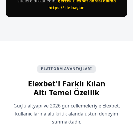
sitelere dikkat edin;
gerçek Elexbet adresi daima
https:// ile başlar.
PLATFORM AVANTAJLARI
Elexbet'i Farklı Kılan
Altı Temel Özellik
Güçlü altyapı ve 2026 güncellemeleriyle Elexbet,
kullanıcılarına altı kritik alanda üstün deneyim
sunmaktadır.