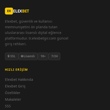
ELEX
BET
EX
Elexbet, güvenlik ve kullanıcı
memnuniyetini ön planda tutan
uluslararası lisanslı dijital eğlence
platformudur. tr.elexbetgir.com güncel
giriş rehberi.
🔒 SSL
🌐 Lisanslı
18+
7/24
HIZLI ERIŞIM
Elexbet Hakkında
Elexbet Giriş
Özellikler
Makaleler
SSS