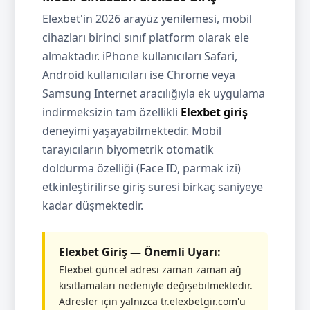
Elexbet'in 2026 arayüz yenilemesi, mobil
cihazları birinci sınıf platform olarak ele
almaktadır. iPhone kullanıcıları Safari,
Android kullanıcıları ise Chrome veya
Samsung Internet aracılığıyla ek uygulama
indirmeksizin tam özellikli
Elexbet giriş
deneyimi yaşayabilmektedir. Mobil
tarayıcıların biyometrik otomatik
doldurma özelliği (Face ID, parmak izi)
etkinleştirilirse giriş süresi birkaç saniyeye
kadar düşmektedir.
Elexbet Giriş — Önemli Uyarı:
Elexbet güncel adresi zaman zaman ağ
kısıtlamaları nedeniyle değişebilmektedir.
Adresler için yalnızca tr.elexbetgir.com'u