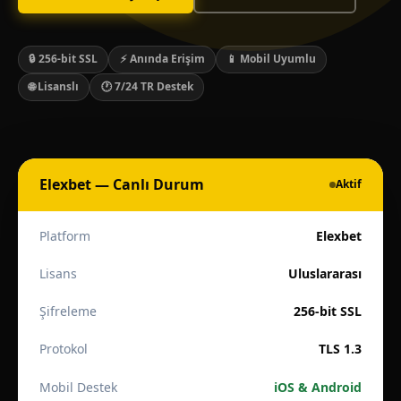
🔒 256-bit SSL
⚡ Anında Erişim
📱 Mobil Uyumlu
🌐 Lisanslı
🕐 7/24 TR Destek
Elexbet — Canlı Durum
Aktif
Platform
Elexbet
Lisans
Uluslararası
Şifreleme
256-bit SSL
Protokol
TLS 1.3
Mobil Destek
iOS & Android