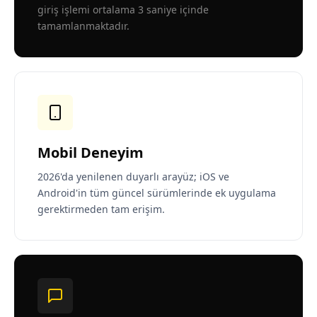
giriş işlemi ortalama 3 saniye içinde
tamamlanmaktadır.
Mobil Deneyim
2026'da yenilenen duyarlı arayüz; iOS ve
Android'in tüm güncel sürümlerinde ek uygulama
gerektirmeden tam erişim.