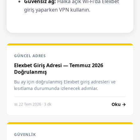
Güvensiz ağ:
Halka açık Wi-Fi'da Elexbet
giriş yaparken VPN kullanın.
GÜNCEL ADRES
Elexbet Giriş Adresi — Temmuz 2026
Doğrulanmış
Bu ay için doğrulanmış Elexbet giriş adresleri ve
kısıtlama durumunda izlenecek adımlar.
Oku →
📅 22 Tem 2026 · 3 dk
GÜVENLIK