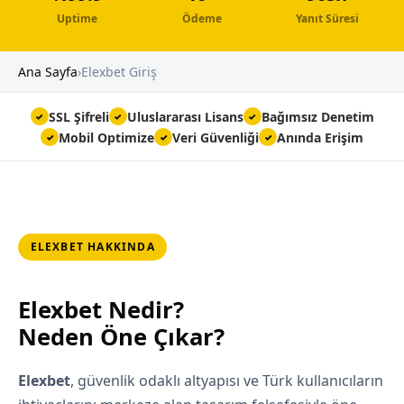
Uptime
Ödeme
Yanıt Süresi
Ana Sayfa
›
Elexbet Giriş
SSL Şifreli
Uluslararası Lisans
Bağımsız Denetim
✓
✓
✓
Mobil Optimize
Veri Güvenliği
Anında Erişim
✓
✓
✓
ELEXBET HAKKINDA
Elexbet Nedir?
Neden Öne Çıkar?
Elexbet
, güvenlik odaklı altyapısı ve Türk kullanıcıların