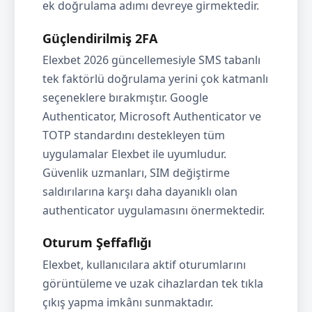
ek doğrulama adımı devreye girmektedir.
Güçlendirilmiş 2FA
Elexbet 2026 güncellemesiyle SMS tabanlı
tek faktörlü doğrulama yerini çok katmanlı
seçeneklere bırakmıştır. Google
Authenticator, Microsoft Authenticator ve
TOTP standardını destekleyen tüm
uygulamalar Elexbet ile uyumludur.
Güvenlik uzmanları, SIM değiştirme
saldırılarına karşı daha dayanıklı olan
authenticator uygulamasını önermektedir.
Oturum Şeffaflığı
Elexbet, kullanıcılara aktif oturumlarını
görüntüleme ve uzak cihazlardan tek tıkla
çıkış yapma imkânı sunmaktadır.