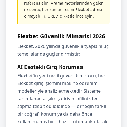
referans alın. Arama motorlarından gelen
ilk sonuç her zaman resmi Elexbet adresi
olmayabilir; URL'yi dikkatle inceleyin.
Elexbet Güvenlik Mimarisi 2026
Elexbet, 2026 yılında güvenlik altyapısını üç
temel alanda güçlendirmiştir:
AI Destekli Giriş Koruması
Elexbet'in yeni nesil güvenlik motoru, her
Elexbet giriş işlemini makine öğrenimi
modelleriyle analiz etmektedir. Sisteme
tanımlanan alışılmış giriş profilinizden
sapma tespit edildiğinde — örneğin farklı
bir coğrafi konum ya da daha önce
kullanılmamış bir cihaz — otomatik olarak