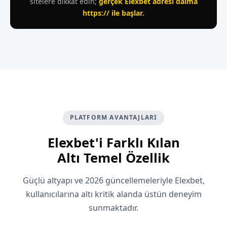
sitelere dikkat edin;
gerçek Elexbet adresi daima
https:// ile başlar.
PLATFORM AVANTAJLARI
Elexbet'i Farklı Kılan
Altı Temel Özellik
Güçlü altyapı ve 2026 güncellemeleriyle Elexbet,
kullanıcılarına altı kritik alanda üstün deneyim
sunmaktadır.