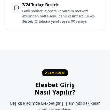
7/24 Türkçe Destek
Canlı sohbet, e-posta ve yardım merkezi
üzerinden hafta sonu dahil kesintisiz Türkçe
destek. Ortalama yanıt süresi 90 saniye.
ADIM ADIM
Elexbet Giriş
Nasıl Yapılır?
Beş kısa adımda Elexbet giriş işleminizi dakikalar
içinde tamamlayın.