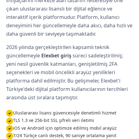
ihtiyaçlarını merkeze alan tasarım felsefesiyle öne
çıkan uluslararası lisanslı bir dijital eğlence ve
interaktif içerik platformudur. Platform, kullanıcı
deneyimini her güncellemeyle daha akıcı, daha hızlı ve
daha güvenli bir seviyeye taşımaktadır.
2026 yılında gerçekleştirilen kapsamlı teknik
güncellemeyle
Elexbet giriş
süreci sadeleştirilmiş;
yeni nesil güvenlik katmanları, genişletilmiş 2FA
seçenekleri ve mobil öncelikli arayüz yenilikleri
platforma dahil edilmiştir. Bu gelişmeler, Elexbet'i
Türkiye'deki dijital platform kullanıcılarının tercihleri
arasında üst sıralara taşımıştır.
Uluslararası lisans güvencesiyle denetimli hizmet
✓
TLS 1.3 ve 256-bit SSL şifreli veri iletimi
✓
iOS ve Android için optimize edilmiş mobil arayüz
✓
7/24 Türkçe canlı destek, 90 saniye ortalama yanıt
✓