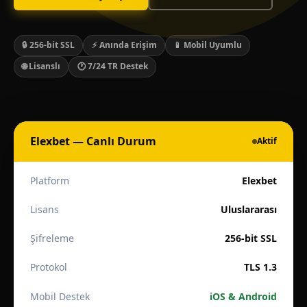
🔒 256-bit SSL
⚡ Anında Erişim
📱 Mobil Uyumlu
🌐 Lisanslı
🕐 7/24 TR Destek
Elexbet — Canlı Durum
Aktif
Platform
Elexbet
Lisans
Uluslararası
Şifreleme
256-bit SSL
Protokol
TLS 1.3
Mobil Destek
iOS & Android