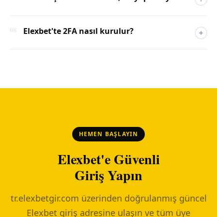
tüm özelliklere erişebilirsiniz.
adres üzerinden Kayıt Ol butonuna tıklayın, formu
doldurun ve e-posta veya SMS doğrulamasını
tamamlayın. Hesabınız hemen aktif olur ve hoş geldin
Elexbet giriş ekranındaki "Şifremi Unuttum"
08
Elexbet'te 2FA nasıl kurulur?
avantajlarına anında kavuşursunuz.
bağlantısına tıklayın. Üyelik e-posta adresinize
sıfırlama bağlantısı gönderilecektir. Bağlantı 15 dakika
geçerlidir. E-posta gelmezse spam klasörünüzü
Elexbet hesabınıza giriş yapın, sağ üstteki profil
kontrol edin; sorun devam ederse Elexbet canlı
menüsünden Güvenlik Ayarları'na gidin ve İki Faktörlü
desteğe başvurun.
Doğrulama seçeneğini aktif hale getirin. SMS veya
authenticator uygulama seçeneklerinden birini tercih
edin. SMS'e kıyasla authenticator uygulaması (Google,
Microsoft) SIM swap saldırılarına karşı çok daha
güvenlidir.
HEMEN BAŞLAYIN
Elexbet'e Güvenli
Giriş Yapın
tr.elexbetgir.com üzerinden doğrulanmış güncel
Elexbet giriş adresine ulaşın ve tüm üye