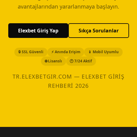
avantajlarından yararlanmaya başlayın.
Elexbet Giriş Yap
Sıkça Sorulanlar
🔒 SSL Güvenli
⚡ Anında Erişim
📱 Mobil Uyumlu
🌐 Lisanslı
🕐 7/24 Aktif
TR.ELEXBETGIR.COM — ELEXBET GİRİŞ
REHBERİ 2026