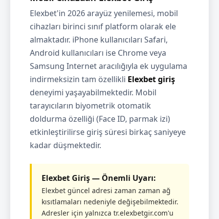
Elexbet'in 2026 arayüz yenilemesi, mobil
cihazları birinci sınıf platform olarak ele
almaktadır. iPhone kullanıcıları Safari,
Android kullanıcıları ise Chrome veya
Samsung Internet aracılığıyla ek uygulama
indirmeksizin tam özellikli
Elexbet giriş
deneyimi yaşayabilmektedir. Mobil
tarayıcıların biyometrik otomatik
doldurma özelliği (Face ID, parmak izi)
etkinleştirilirse giriş süresi birkaç saniyeye
kadar düşmektedir.
Elexbet Giriş — Önemli Uyarı:
Elexbet güncel adresi zaman zaman ağ
kısıtlamaları nedeniyle değişebilmektedir.
Adresler için yalnızca tr.elexbetgir.com'u