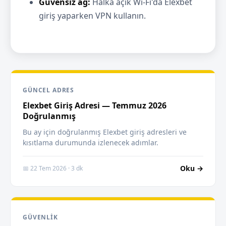
Güvensiz ağ:
Halka açık Wi-Fi'da Elexbet
giriş yaparken VPN kullanın.
GÜNCEL ADRES
Elexbet Giriş Adresi — Temmuz 2026
Doğrulanmış
Bu ay için doğrulanmış Elexbet giriş adresleri ve
kısıtlama durumunda izlenecek adımlar.
Oku →
📅 22 Tem 2026 · 3 dk
GÜVENLIK