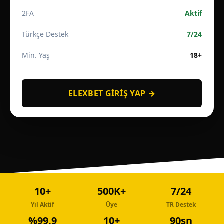
2FA
Aktif
Türkçe Destek
7/24
Min. Yaş
18+
ELEXBET GİRİŞ YAP →
10+
500K+
7/24
Yıl Aktif
Üye
TR Destek
%99.9
10+
90sn