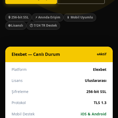
🔒 256-bit SSL
⚡ Anında Erişim
📱 Mobil Uyumlu
🌐 Lisanslı
🕐 7/24 TR Destek
Elexbet — Canlı Durum
Aktif
Platform
Elexbet
Lisans
Uluslararası
Şifreleme
256-bit SSL
Protokol
TLS 1.3
Mobil Destek
iOS & Android