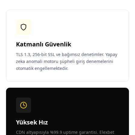
Katmanlı Güvenlik
TLS 1.3, 256-bit SSL ve bağımsız denetimler. Yapay
zeka anomali motoru şüpheli giriş denemelerini
otomatik engellemektedir.
Yüksek Hız
CDN altyapısıyla %99.9 uptime garantisi. Elexbet