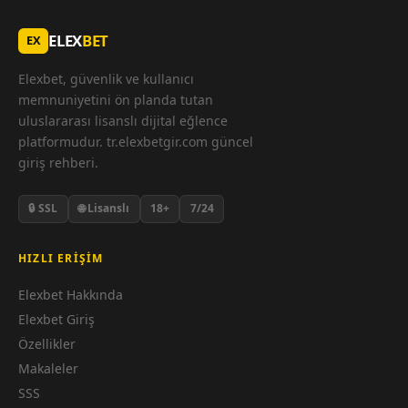
ELEX
BET
EX
Elexbet, güvenlik ve kullanıcı
memnuniyetini ön planda tutan
uluslararası lisanslı dijital eğlence
platformudur. tr.elexbetgir.com güncel
giriş rehberi.
🔒 SSL
🌐 Lisanslı
18+
7/24
HIZLI ERIŞIM
Elexbet Hakkında
Elexbet Giriş
Özellikler
Makaleler
SSS