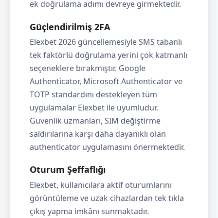
ek doğrulama adımı devreye girmektedir.
Güçlendirilmiş 2FA
Elexbet 2026 güncellemesiyle SMS tabanlı
tek faktörlü doğrulama yerini çok katmanlı
seçeneklere bırakmıştır. Google
Authenticator, Microsoft Authenticator ve
TOTP standardını destekleyen tüm
uygulamalar Elexbet ile uyumludur.
Güvenlik uzmanları, SIM değiştirme
saldırılarına karşı daha dayanıklı olan
authenticator uygulamasını önermektedir.
Oturum Şeffaflığı
Elexbet, kullanıcılara aktif oturumlarını
görüntüleme ve uzak cihazlardan tek tıkla
çıkış yapma imkânı sunmaktadır.