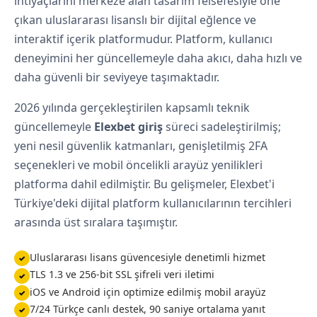
ihtiyaçlarını merkeze alan tasarım felsefesiyle öne
çıkan uluslararası lisanslı bir dijital eğlence ve
interaktif içerik platformudur. Platform, kullanıcı
deneyimini her güncellemeyle daha akıcı, daha hızlı ve
daha güvenli bir seviyeye taşımaktadır.
2026 yılında gerçekleştirilen kapsamlı teknik
güncellemeyle
Elexbet giriş
süreci sadeleştirilmiş;
yeni nesil güvenlik katmanları, genişletilmiş 2FA
seçenekleri ve mobil öncelikli arayüz yenilikleri
platforma dahil edilmiştir. Bu gelişmeler, Elexbet'i
Türkiye'deki dijital platform kullanıcılarının tercihleri
arasında üst sıralara taşımıştır.
Uluslararası lisans güvencesiyle denetimli hizmet
✓
TLS 1.3 ve 256-bit SSL şifreli veri iletimi
✓
iOS ve Android için optimize edilmiş mobil arayüz
✓
7/24 Türkçe canlı destek, 90 saniye ortalama yanıt
✓