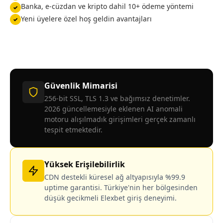
Banka, e-cüzdan ve kripto dahil 10+ ödeme yöntemi
✓
Yeni üyelere özel hoş geldin avantajları
✓
Güvenlik Mimarisi
256-bit SSL, TLS 1.3 ve bağımsız denetimler.
2026 güncellemesiyle eklenen AI anomali
motoru alışılmadık girişimleri gerçek zamanlı
tespit etmektedir.
Yüksek Erişilebilirlik
CDN destekli küresel ağ altyapısıyla %99.9
uptime garantisi. Türkiye'nin her bölgesinden
düşük gecikmeli Elexbet giriş deneyimi.