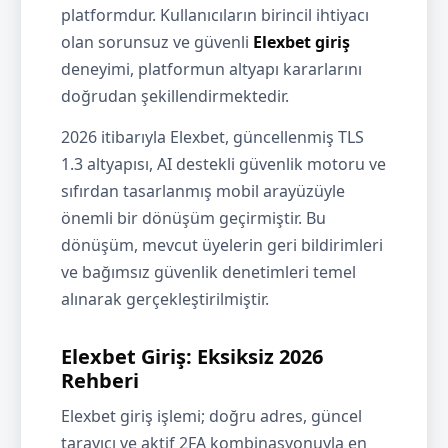
platformdur. Kullanıcıların birincil ihtiyacı
olan sorunsuz ve güvenli
Elexbet giriş
deneyimi, platformun altyapı kararlarını
doğrudan şekillendirmektedir.
2026 itibarıyla Elexbet, güncellenmiş TLS
1.3 altyapısı, AI destekli güvenlik motoru ve
sıfırdan tasarlanmış mobil arayüzüyle
önemli bir dönüşüm geçirmiştir. Bu
dönüşüm, mevcut üyelerin geri bildirimleri
ve bağımsız güvenlik denetimleri temel
alınarak gerçekleştirilmiştir.
Elexbet Giriş: Eksiksiz 2026
Rehberi
Elexbet giriş işlemi; doğru adres, güncel
tarayıcı ve aktif 2FA kombinasyonuyla en