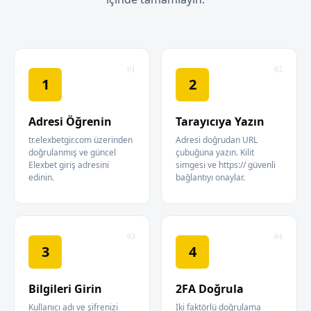
1
2
Adresi Öğrenin
Tarayıcıya Yazın
tr.elexbetgir.com üzerinden
Adresi doğrudan URL
doğrulanmış ve güncel
çubuğuna yazın. Kilit
Elexbet giriş adresini
simgesi ve https:// güvenli
edinin.
bağlantıyı onaylar.
3
4
Bilgileri Girin
2FA Doğrula
Kullanıcı adı ve şifrenizi
İki faktörlü doğrulama