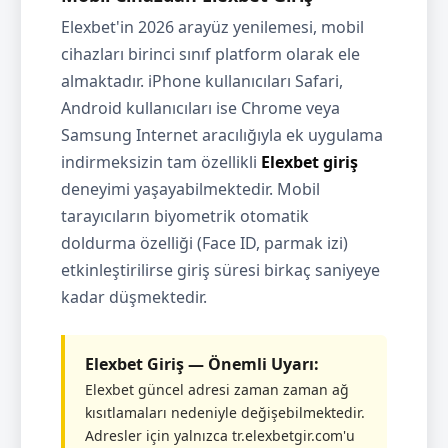
Elexbet'in 2026 arayüz yenilemesi, mobil
cihazları birinci sınıf platform olarak ele
almaktadır. iPhone kullanıcıları Safari,
Android kullanıcıları ise Chrome veya
Samsung Internet aracılığıyla ek uygulama
indirmeksizin tam özellikli
Elexbet giriş
deneyimi yaşayabilmektedir. Mobil
tarayıcıların biyometrik otomatik
doldurma özelliği (Face ID, parmak izi)
etkinleştirilirse giriş süresi birkaç saniyeye
kadar düşmektedir.
Elexbet Giriş — Önemli Uyarı:
Elexbet güncel adresi zaman zaman ağ
kısıtlamaları nedeniyle değişebilmektedir.
Adresler için yalnızca tr.elexbetgir.com'u