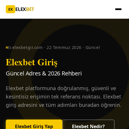
ELEX
BET
EX
tr.elexbetgir.com · 22 Temmuz 2026 · Güncel
Elexbet Giriş
Güncel Adres & 2026 Rehberi
Elexbet platformuna doğrulanmış, güvenli ve
kesintisiz erişimin tek referans noktası. Elexbet
giriş adresini ve tüm adımları buradan öğrenin.
Elexbet Giriş Yap
Elexbet Nedir?