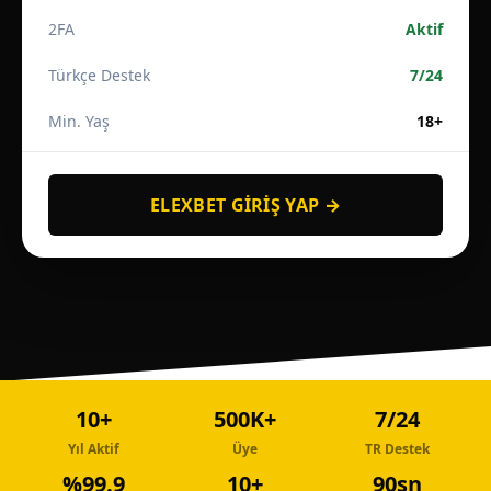
2FA
Aktif
Türkçe Destek
7/24
Min. Yaş
18+
ELEXBET GİRİŞ YAP →
10+
500K+
7/24
Yıl Aktif
Üye
TR Destek
%99.9
10+
90sn