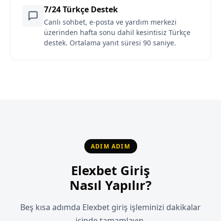
7/24 Türkçe Destek
Canlı sohbet, e-posta ve yardım merkezi
üzerinden hafta sonu dahil kesintisiz Türkçe
destek. Ortalama yanıt süresi 90 saniye.
ADIM ADIM
Elexbet Giriş
Nasıl Yapılır?
Beş kısa adımda Elexbet giriş işleminizi dakikalar
içinde tamamlayın.