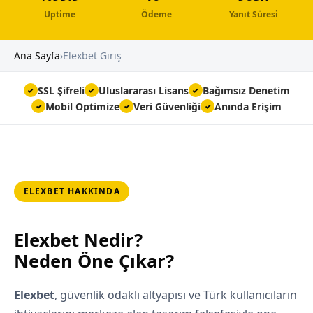
Uptime
Ödeme
Yanıt Süresi
Ana Sayfa
›
Elexbet Giriş
SSL Şifreli
Uluslararası Lisans
Bağımsız Denetim
✓
✓
✓
Mobil Optimize
Veri Güvenliği
Anında Erişim
✓
✓
✓
ELEXBET HAKKINDA
Elexbet Nedir?
Neden Öne Çıkar?
Elexbet
, güvenlik odaklı altyapısı ve Türk kullanıcıların