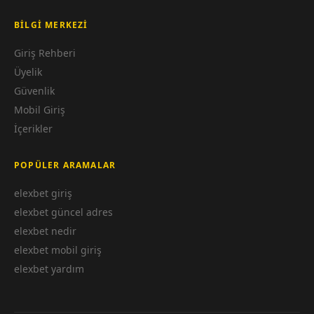
BILGI MERKEZI
Giriş Rehberi
Üyelik
Güvenlik
Mobil Giriş
İçerikler
POPÜLER ARAMALAR
elexbet giriş
elexbet güncel adres
elexbet nedir
elexbet mobil giriş
elexbet yardım