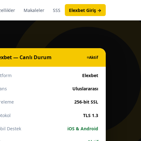
ellikler
Makaleler
SSS
Elexbet Giriş →
exbet — Canlı Durum
Aktif
atform
Elexbet
sans
Uluslararası
freleme
256-bit SSL
otokol
TLS 1.3
bil Destek
iOS & Android