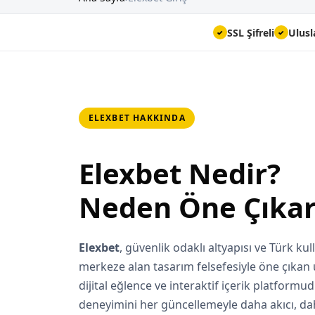
SSL Şifreli
Ulusl
✓
✓
ELEXBET HAKKINDA
Elexbet Nedir?
Neden Öne Çıkar
Elexbet
, güvenlik odaklı altyapısı ve Türk kull
merkeze alan tasarım felsefesiyle öne çıkan ul
dijital eğlence ve interaktif içerik platformud
deneyimini her güncellemeyle daha akıcı, dah