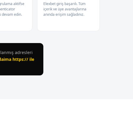
oğrulama aktifse
Elexbet giriş başarılı. Tüm
enticator
içerik ve üye avantajlarına
k devam edin.
anında erişim sağladınız.
ulanmış adresleri
aima https:// ile