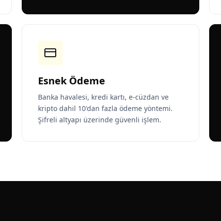
Esnek Ödeme
Banka havalesi, kredi kartı, e-cüzdan ve
kripto dahil 10'dan fazla ödeme yöntemi.
Şifreli altyapı üzerinde güvenli işlem.