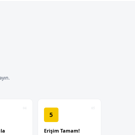
ayın.
5
la
Erişim Tamam!