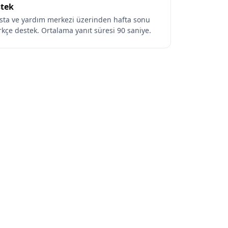
stek
osta ve yardım merkezi üzerinden hafta sonu
ürkçe destek. Ortalama yanıt süresi 90 saniye.