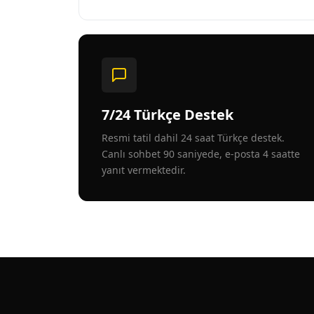
7/24 Türkçe Destek
Resmi tatil dahil 24 saat Türkçe destek.
Canlı sohbet 90 saniyede, e-posta 4 saatte
yanıt vermektedir.