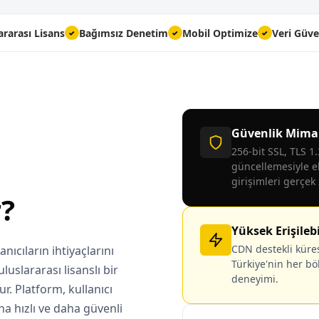
ararası Lisans
Bağımsız Denetim
Mobil Optimize
Veri Güve
✓
✓
✓
Güvenlik Mimar
256-bit SSL, TLS 1
güncellemesiyle e
girişimleri gerçek
?
Yüksek Erişilebi
CDN destekli küres
anıcıların ihtiyaçlarını
Türkiye'nin her bö
uslararası lisanslı bir
deneyimi.
ur. Platform, kullanıcı
a hızlı ve daha güvenli