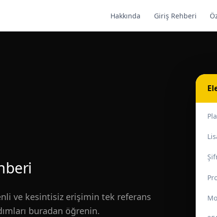
Hakkında
Giriş Rehberi
Öz
El
Pl
Li
Şi
hberi
Pr
i ve kesintisiz erişimin tek referans
Mo
adımları buradan öğrenin.