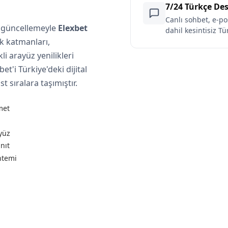
7/24 Türkçe De
Canlı sohbet, e-p
k güncellemeyle
Elexbet
dahil kesintisiz T
ik katmanları,
li arayüz yenilikleri
et'i Türkiye'deki dijital
t sıralara taşımıştır.
met
yüz
nıt
ntemi