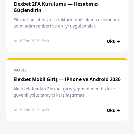
Elexbet 2FA Kurulumu — Hesabınızı
Güçlendirin
Elexbet hesabınıza iki faktörlü doğrulama eklemenin
adım adım rehberi ve en iyi uygulamalar.
Oku →
📅 18 Tem 2026 · 5 dk
MOBIL
Elexbet Mobil Giriş — iPhone ve Android 2026
Akıllı telefondan Elexbet giriş yapmanın en hızlı ve
güvenli yolu; tarayıcı karşılaştırması.
Oku →
📅 15 Tem 2026 · 4 dk