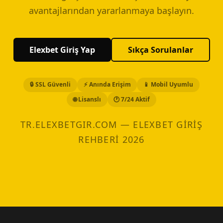
avantajlarından yararlanmaya başlayın.
Elexbet Giriş Yap
Sıkça Sorulanlar
🔒 SSL Güvenli
⚡ Anında Erişim
📱 Mobil Uyumlu
🌐 Lisanslı
🕐 7/24 Aktif
TR.ELEXBETGIR.COM — ELEXBET GİRİŞ
REHBERİ 2026