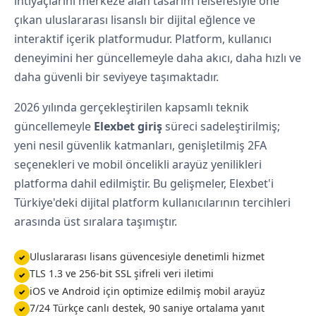
ihtiyaçlarını merkeze alan tasarım felsefesiyle öne
çıkan uluslararası lisanslı bir dijital eğlence ve
interaktif içerik platformudur. Platform, kullanıcı
deneyimini her güncellemeyle daha akıcı, daha hızlı ve
daha güvenli bir seviyeye taşımaktadır.
2026 yılında gerçekleştirilen kapsamlı teknik
güncellemeyle
Elexbet giriş
süreci sadeleştirilmiş;
yeni nesil güvenlik katmanları, genişletilmiş 2FA
seçenekleri ve mobil öncelikli arayüz yenilikleri
platforma dahil edilmiştir. Bu gelişmeler, Elexbet'i
Türkiye'deki dijital platform kullanıcılarının tercihleri
arasında üst sıralara taşımıştır.
Uluslararası lisans güvencesiyle denetimli hizmet
✓
TLS 1.3 ve 256-bit SSL şifreli veri iletimi
✓
iOS ve Android için optimize edilmiş mobil arayüz
✓
7/24 Türkçe canlı destek, 90 saniye ortalama yanıt
✓