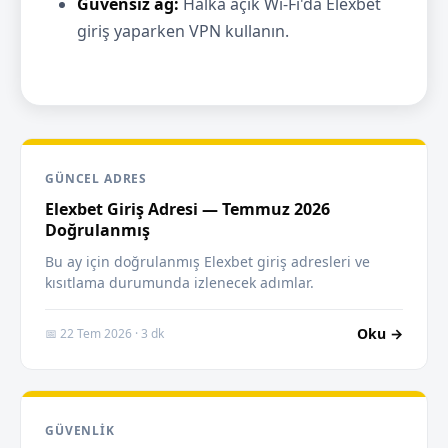
Güvensiz ağ:
Halka açık Wi-Fi'da Elexbet
giriş yaparken VPN kullanın.
GÜNCEL ADRES
Elexbet Giriş Adresi — Temmuz 2026
Doğrulanmış
Bu ay için doğrulanmış Elexbet giriş adresleri ve
kısıtlama durumunda izlenecek adımlar.
Oku →
📅 22 Tem 2026 · 3 dk
GÜVENLIK