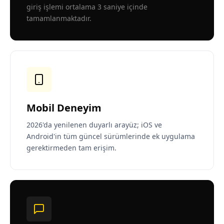
giriş işlemi ortalama 3 saniye içinde
tamamlanmaktadır.
Mobil Deneyim
2026'da yenilenen duyarlı arayüz; iOS ve
Android'in tüm güncel sürümlerinde ek uygulama
gerektirmeden tam erişim.