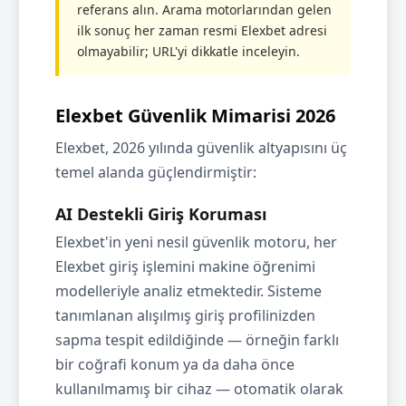
referans alın. Arama motorlarından gelen
ilk sonuç her zaman resmi Elexbet adresi
olmayabilir; URL'yi dikkatle inceleyin.
Elexbet Güvenlik Mimarisi 2026
Elexbet, 2026 yılında güvenlik altyapısını üç
temel alanda güçlendirmiştir:
AI Destekli Giriş Koruması
Elexbet'in yeni nesil güvenlik motoru, her
Elexbet giriş işlemini makine öğrenimi
modelleriyle analiz etmektedir. Sisteme
tanımlanan alışılmış giriş profilinizden
sapma tespit edildiğinde — örneğin farklı
bir coğrafi konum ya da daha önce
kullanılmamış bir cihaz — otomatik olarak