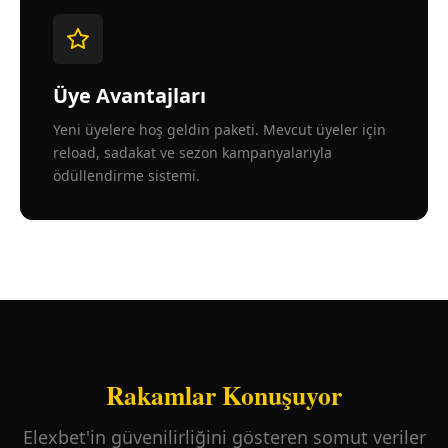
Üye Avantajları
Yeni üyelere hoş geldin paketi. Mevcut üyeler için
reload, sadakat ve sezon kampanyalarıyla
ödüllendirme sistemi.
Rakamlar Konuşuyor
Elexbet'in güvenilirliğini gösteren somut veriler