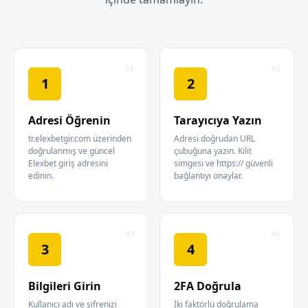
1
2
Adresi Öğrenin
Tarayıcıya Yazın
tr.elexbetgir.com üzerinden
Adresi doğrudan URL
doğrulanmış ve güncel
çubuğuna yazın. Kilit
Elexbet giriş adresini
simgesi ve https:// güvenli
edinin.
bağlantıyı onaylar.
3
4
Bilgileri Girin
2FA Doğrula
Kullanıcı adı ve şifrenizi
İki faktörlü doğrulama