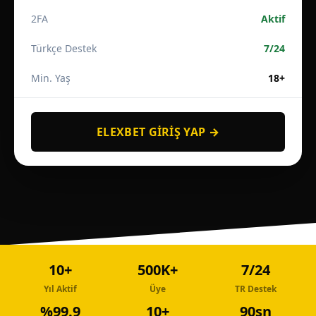
2FA
Aktif
Türkçe Destek
7/24
Min. Yaş
18+
ELEXBET GİRİŞ YAP →
10+
500K+
7/24
Yıl Aktif
Üye
TR Destek
%99.9
10+
90sn