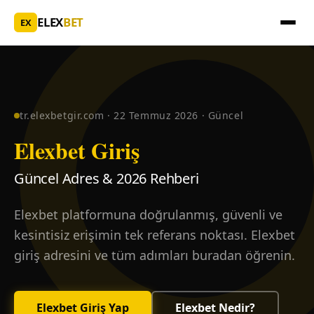
ELEX
BET
EX
tr.elexbetgir.com · 22 Temmuz 2026 · Güncel
Elexbet Giriş
Güncel Adres & 2026 Rehberi
Elexbet platformuna doğrulanmış, güvenli ve
kesintisiz erişimin tek referans noktası. Elexbet
giriş adresini ve tüm adımları buradan öğrenin.
Elexbet Giriş Yap
Elexbet Nedir?