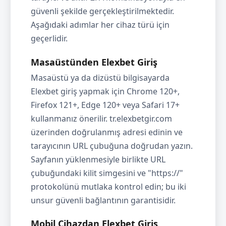
güvenli şekilde gerçekleştirilmektedir.
Aşağıdaki adımlar her cihaz türü için
geçerlidir.
Masaüstünden Elexbet Giriş
Masaüstü ya da dizüstü bilgisayarda
Elexbet giriş yapmak için Chrome 120+,
Firefox 121+, Edge 120+ veya Safari 17+
kullanmanız önerilir. tr.elexbetgir.com
üzerinden doğrulanmış adresi edinin ve
tarayıcının URL çubuğuna doğrudan yazın.
Sayfanın yüklenmesiyle birlikte URL
çubuğundaki kilit simgesini ve "https://"
protokolünü mutlaka kontrol edin; bu iki
unsur güvenli bağlantının garantisidir.
Mobil Cihazdan Elexbet Giriş