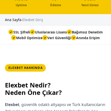
Uptime
Ödeme
Yanıt Süresi
Ana Sayfa
›
Elexbet Giriş
SSL Şifreli
Uluslararası Lisans
Bağımsız Denetim
✓
✓
✓
Mobil Optimize
Veri Güvenliği
Anında Erişim
✓
✓
✓
ELEXBET HAKKINDA
Elexbet Nedir?
Neden Öne Çıkar?
Elexbet
, güvenlik odaklı altyapısı ve Türk kullanıcıların