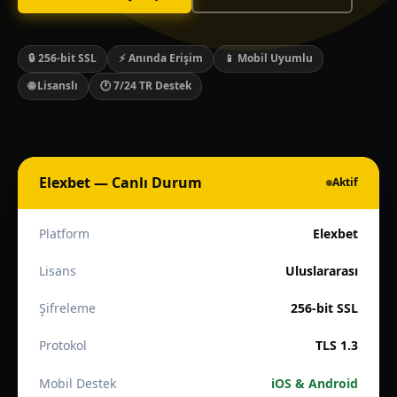
🔒 256-bit SSL
⚡ Anında Erişim
📱 Mobil Uyumlu
🌐 Lisanslı
🕐 7/24 TR Destek
Elexbet — Canlı Durum
Aktif
Platform
Elexbet
Lisans
Uluslararası
Şifreleme
256-bit SSL
Protokol
TLS 1.3
Mobil Destek
iOS & Android