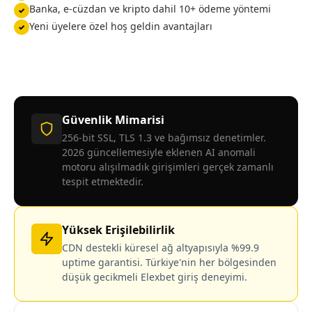
Banka, e-cüzdan ve kripto dahil 10+ ödeme yöntemi
✓
Yeni üyelere özel hoş geldin avantajları
✓
Güvenlik Mimarisi
256-bit SSL, TLS 1.3 ve bağımsız denetimler.
2026 güncellemesiyle eklenen AI anomali
motoru alışılmadık girişimleri gerçek zamanlı
tespit etmektedir.
Yüksek Erişilebilirlik
CDN destekli küresel ağ altyapısıyla %99.9
uptime garantisi. Türkiye'nin her bölgesinden
düşük gecikmeli Elexbet giriş deneyimi.