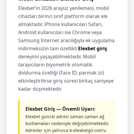
Elexbet'in 2026 arayüz yenilemesi, mobil
cihazları birinci sınıf platform olarak ele
almaktadır. iPhone kullanıcıları Safari,
Android kullanıcıları ise Chrome veya
Samsung Internet aracılığıyla ek uygulama
indirmeksizin tam özellikli
Elexbet giriş
deneyimi yaşayabilmektedir. Mobil
tarayıcıların biyometrik otomatik
doldurma özelliği (Face ID, parmak izi)
etkinleştirilirse giriş süresi birkaç saniyeye
kadar düşmektedir.
Elexbet Giriş — Önemli Uyarı:
Elexbet güncel adresi zaman zaman ağ
kısıtlamaları nedeniyle değişebilmektedir.
Adresler için yalnızca tr.elexbetgir.com'u