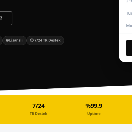
2F
Tü
?
Mi
🌐 Lisanslı
🕐 7/24 TR Destek
7/24
%99.9
TR Destek
Uptime