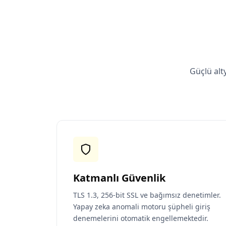
Güçlü alty
Katmanlı Güvenlik
TLS 1.3, 256-bit SSL ve bağımsız denetimler.
Yapay zeka anomali motoru şüpheli giriş
denemelerini otomatik engellemektedir.