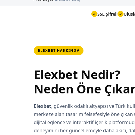
SSL Şifreli
Ulusl
✓
✓
ELEXBET HAKKINDA
Elexbet Nedir?
Neden Öne Çıkar
Elexbet
, güvenlik odaklı altyapısı ve Türk kull
merkeze alan tasarım felsefesiyle öne çıkan ul
dijital eğlence ve interaktif içerik platformud
deneyimini her güncellemeyle daha akıcı, dah