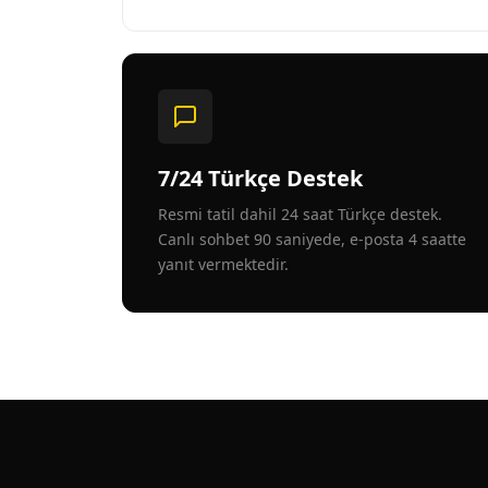
7/24 Türkçe Destek
Resmi tatil dahil 24 saat Türkçe destek.
Canlı sohbet 90 saniyede, e-posta 4 saatte
yanıt vermektedir.