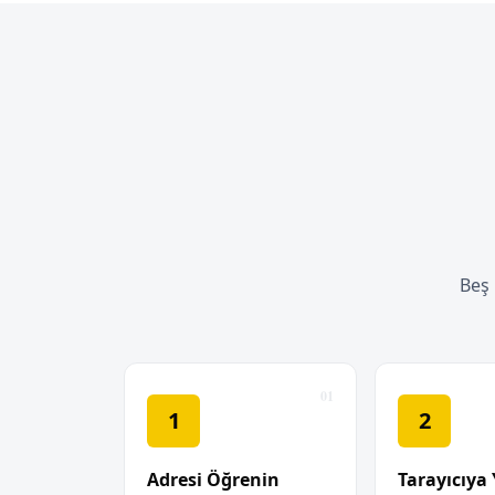
Beş 
1
2
Adresi Öğrenin
Tarayıcıya