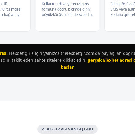
n URL
Kullanıcı adı ve şifrenizi giriş
İki faktörlü d
Kilit simgesi
formuna doğru biçimde girin;
SMS veya auth
nli bağlantıyı
büyük/küçük harfe dikkat edin.
kodunu girere
ısı:
Elexbet giriş için yalnızca tr.elexbetgir.com'da paylaşılan doğr
 adını taklit eden sahte sitelere dikkat edin;
gerçek Elexbet adresi d
başlar.
PLATFORM AVANTAJLARI