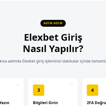
ADIM ADIM
Elexbet Giriş
Nasıl Yapılır?
kısa adımda Elexbet giriş işleminizi dakikalar içinde tamaml
3
4
 Yazın
Bilgileri Girin
2FA Doğru