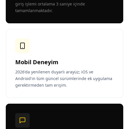
giriş işlemi ortalama 3 saniye içinde
tamamlanmaktadır.
Mobil Deneyim
2026'da yenilenen duyarlı arayüz; iOS ve
Android'in tüm güncel sürümlerinde ek uygulama
gerektirmeden tam erişim.