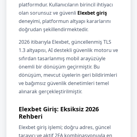
platformdur. Kullanıcıların birincil ihtiyacı
olan sorunsuz ve güvenli
Elexbet giriş
deneyimi, platformun altyapı kararlarını
doğrudan şekillendirmektedir.
2026 itibarıyla Elexbet, güncellenmiş TLS
1.3 altyapısı, AI destekli güvenlik motoru ve
sıfırdan tasarlanmış mobil arayüzüyle
önemli bir dönüşüm geçirmiştir. Bu
dönüşüm, mevcut üyelerin geri bildirimleri
ve bağımsız güvenlik denetimleri temel
alınarak gerçekleştirilmiştir.
Elexbet Giriş: Eksiksiz 2026
Rehberi
Elexbet giriş işlemi; doğru adres, güncel
tarayıcı ve aktif 2FA kombinasyonuyla en