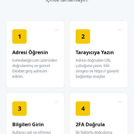
1
2
Adresi Öğrenin
Tarayıcıya Yazın
tr.elexbetgir.com üzerinden
Adresi doğrudan URL
doğrulanmış ve güncel
çubuğuna yazın. Kilit
Elexbet giriş adresini
simgesi ve https:// güvenli
edinin.
bağlantıyı onaylar.
3
4
Bilgileri Girin
2FA Doğrula
Kullanıcı adı ve şifrenizi
İki faktörlü doğrulama