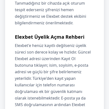
Tanımadığınız bir cihazda açık oturum
tespit ederseniz şifrenizi hemen
değiştirmeniz ve Elexbet destek ekibini
bilgilendirmeniz önerilmektedir.
Elexbet Üyelik Açma Rehberi
Elexbet'e henüz kayıtlı değilseniz üyelik
süreci son derece kolay ve hızlıdır. Güncel
Elexbet adresi üzerinden Kayıt Ol
butonuna tıklayın; isim, soyisim, e-posta
adresi ve güçlü bir şifre belirlemeniz
yeterlidir. Türkiye'den kayıt yapan
kullanıcılar için telefon numarası
doğrulaması ek bir güvenlik katmanı
olarak istenebilmektedir. E-posta ya da
SMS doğrulamasının ardından Elexbet