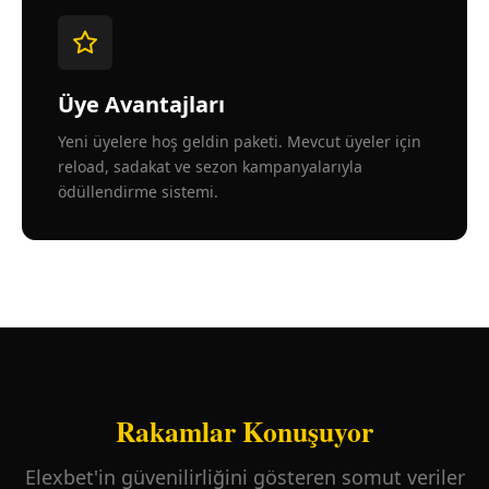
Üye Avantajları
Yeni üyelere hoş geldin paketi. Mevcut üyeler için
reload, sadakat ve sezon kampanyalarıyla
ödüllendirme sistemi.
Rakamlar Konuşuyor
Elexbet'in güvenilirliğini gösteren somut veriler