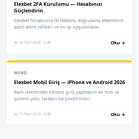
Elexbet 2FA Kurulumu — Hesabınızı
Güçlendirin
Elexbet hesabınıza iki faktörlü doğrulama eklemenin
adım adım rehberi ve en iyi uygulamalar.
Oku →
📅 18 Tem 2026 · 5 dk
MOBIL
Elexbet Mobil Giriş — iPhone ve Android 2026
Akıllı telefondan Elexbet giriş yapmanın en hızlı ve
güvenli yolu; tarayıcı karşılaştırması.
Oku →
📅 15 Tem 2026 · 4 dk