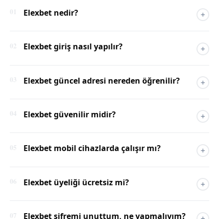
01
Elexbet nedir?
Elexbet, uluslararası lisans kapsamında faaliyet
02
Elexbet giriş nasıl yapılır?
gösteren, Türk kullanıcılara tam Türkçe arayüz ve 7/24
destek sunan dijital eğlence ve interaktif içerik
platformudur. Güvenlik odaklı altyapısı ve kesintisiz
tr.elexbetgir.com üzerinden doğrulanmış güncel
03
Elexbet güncel adresi nereden öğrenilir?
erişim altyapısıyla kullanıcı memnuniyetini öncelikli
Elexbet giriş adresini edinin. Adresi tarayıcınıza
hedef olarak benimseyen Elexbet, yıllar içinde güçlü
doğrudan yazın; URL'de kilit simgesi ve "https://"
bir üye tabanı oluşturmuştur.
olduğunu doğrulayın. Kullanıcı adı ve şifrenizi giriş
Elexbet güncel giriş adresi için tr.elexbetgir.com
04
Elexbet güvenilir midir?
formuna girin, Giriş butonuna tıklayın. 2FA aktifse
sayfasını düzenli olarak takip edin. Adres değişiklikleri
SMS ya da authenticator kodunuzu da girerek işlemi
anlık olarak güncellenmektedir. Arama motorlarından
tamamlayın.
ulaşılan sonuçlar her zaman resmi adres
Evet. Elexbet, uluslararası lisans çerçevesinde faaliyet
05
Elexbet mobil cihazlarda çalışır mı?
olmayabileceğinden, doğrulama için bu sayfayı
göstermekte olup bağımsız güvenlik denetimlerinden
kullanın ve adresi tarayıcınızda yer imi olarak
geçmektedir. 256-bit SSL şifreleme, TLS 1.3 protokolü
kaydedin.
ve yapay zeka destekli anomali tespiti, platformun
Evet. Elexbet'in 2026'da yenilenen duyarlı (responsive)
06
Elexbet üyeliği ücretsiz mi?
güvenlik standartlarını yüksek tutmaktadır.
arayüzü iOS ve Android'in tüm güncel sürümlerinde
sorunsuz çalışmaktadır. Ek uygulama indirmeye gerek
kalmadan mobil tarayıcıdan Elexbet giriş yapabilir,
Evet, Elexbet üyeliği tamamen ücretsizdir. Güncel
07
Elexbet şifremi unuttum, ne yapmalıyım?