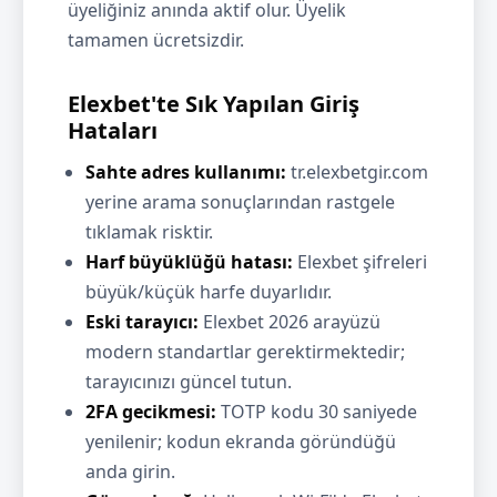
üyeliğiniz anında aktif olur. Üyelik
tamamen ücretsizdir.
Elexbet'te Sık Yapılan Giriş
Hataları
Sahte adres kullanımı:
tr.elexbetgir.com
yerine arama sonuçlarından rastgele
tıklamak risktir.
Harf büyüklüğü hatası:
Elexbet şifreleri
büyük/küçük harfe duyarlıdır.
Eski tarayıcı:
Elexbet 2026 arayüzü
modern standartlar gerektirmektedir;
tarayıcınızı güncel tutun.
2FA gecikmesi:
TOTP kodu 30 saniyede
yenilenir; kodun ekranda göründüğü
anda girin.