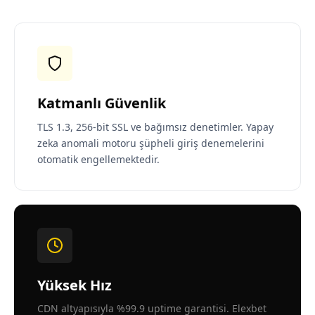
Katmanlı Güvenlik
TLS 1.3, 256-bit SSL ve bağımsız denetimler. Yapay
zeka anomali motoru şüpheli giriş denemelerini
otomatik engellemektedir.
Yüksek Hız
CDN altyapısıyla %99.9 uptime garantisi. Elexbet