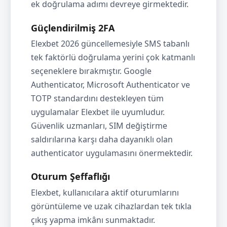
ek doğrulama adımı devreye girmektedir.
Güçlendirilmiş 2FA
Elexbet 2026 güncellemesiyle SMS tabanlı
tek faktörlü doğrulama yerini çok katmanlı
seçeneklere bırakmıştır. Google
Authenticator, Microsoft Authenticator ve
TOTP standardını destekleyen tüm
uygulamalar Elexbet ile uyumludur.
Güvenlik uzmanları, SIM değiştirme
saldırılarına karşı daha dayanıklı olan
authenticator uygulamasını önermektedir.
Oturum Şeffaflığı
Elexbet, kullanıcılara aktif oturumlarını
görüntüleme ve uzak cihazlardan tek tıkla
çıkış yapma imkânı sunmaktadır.