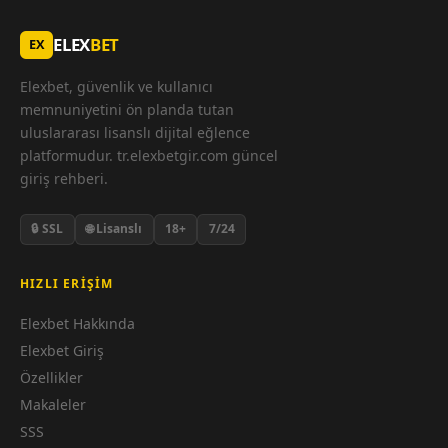
ELEX
BET
EX
Elexbet, güvenlik ve kullanıcı
memnuniyetini ön planda tutan
uluslararası lisanslı dijital eğlence
platformudur. tr.elexbetgir.com güncel
giriş rehberi.
🔒 SSL
🌐 Lisanslı
18+
7/24
HIZLI ERIŞIM
Elexbet Hakkında
Elexbet Giriş
Özellikler
Makaleler
SSS