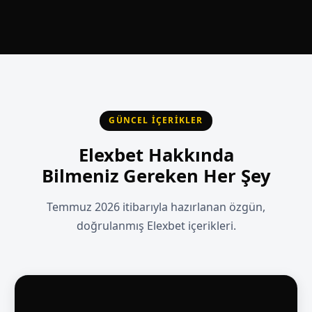
GÜNCEL İÇERIKLER
Elexbet Hakkında
Bilmeniz Gereken Her Şey
Temmuz 2026 itibarıyla hazırlanan özgün,
doğrulanmış Elexbet içerikleri.