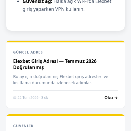
Güvensiz ağ:
Halka açık Wi-Fi'da Elexbet
giriş yaparken VPN kullanın.
GÜNCEL ADRES
Elexbet Giriş Adresi — Temmuz 2026
Doğrulanmış
Bu ay için doğrulanmış Elexbet giriş adresleri ve
kısıtlama durumunda izlenecek adımlar.
Oku →
📅 22 Tem 2026 · 3 dk
GÜVENLIK