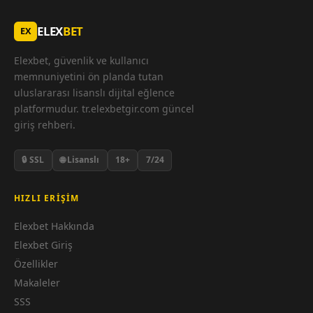
ELEX
BET
EX
Elexbet, güvenlik ve kullanıcı
memnuniyetini ön planda tutan
uluslararası lisanslı dijital eğlence
platformudur. tr.elexbetgir.com güncel
giriş rehberi.
🔒 SSL
🌐 Lisanslı
18+
7/24
HIZLI ERIŞIM
Elexbet Hakkında
Elexbet Giriş
Özellikler
Makaleler
SSS