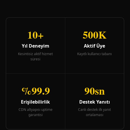
10+
500K
Yıl Deneyim
Aktif Üye
Kesintisiz aktif hizmet
Kayıtlı kullanıcı tabanı
süresi
%99.9
90sn
Erişilebilirlik
Destek Yanıtı
CDN altyapısı uptime
Canlı destek ilk yanıt
garantisi
ortalaması