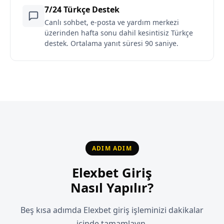
7/24 Türkçe Destek
Canlı sohbet, e-posta ve yardım merkezi
üzerinden hafta sonu dahil kesintisiz Türkçe
destek. Ortalama yanıt süresi 90 saniye.
ADIM ADIM
Elexbet Giriş
Nasıl Yapılır?
Beş kısa adımda Elexbet giriş işleminizi dakikalar
içinde tamamlayın.