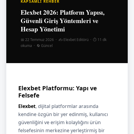
KAPSAMLI REHBER
Elexbet 2026: Platform Yapısı,
Güvenli Giriş Yöntemleri ve
Hesap Yönetimi
📅 22 Temmuz 2026 · ✍ Elexbet Editörü · ⏱ 11 dk
okuma · 🔄 Güncel
Elexbet Platformu: Yapı ve
Felsefe
Elexbet
, dijital platformlar arasında
kendine özgün bir yer edinmiş, kullanıcı
güvenliğini ve erişim kolaylığını ürün
felsefesinin merkezine yerleştirmiş bir