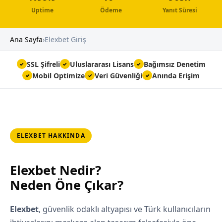
Uptime
Ödeme
Yanıt Süresi
Ana Sayfa
›
Elexbet Giriş
SSL Şifreli
Uluslararası Lisans
Bağımsız Denetim
✓
✓
✓
Mobil Optimize
Veri Güvenliği
Anında Erişim
✓
✓
✓
ELEXBET HAKKINDA
Elexbet Nedir?
Neden Öne Çıkar?
Elexbet
, güvenlik odaklı altyapısı ve Türk kullanıcıların