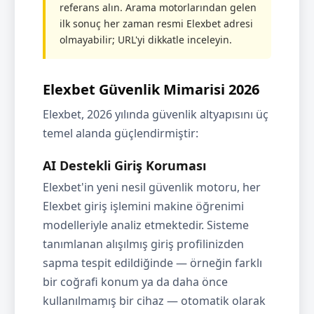
referans alın. Arama motorlarından gelen
ilk sonuç her zaman resmi Elexbet adresi
olmayabilir; URL'yi dikkatle inceleyin.
Elexbet Güvenlik Mimarisi 2026
Elexbet, 2026 yılında güvenlik altyapısını üç
temel alanda güçlendirmiştir:
AI Destekli Giriş Koruması
Elexbet'in yeni nesil güvenlik motoru, her
Elexbet giriş işlemini makine öğrenimi
modelleriyle analiz etmektedir. Sisteme
tanımlanan alışılmış giriş profilinizden
sapma tespit edildiğinde — örneğin farklı
bir coğrafi konum ya da daha önce
kullanılmamış bir cihaz — otomatik olarak