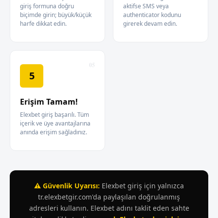
giriş formuna doğru
aktifse SMS veya
biçimde girin; büyük/küçük
authenticator kodunu
harfe dikkat edin.
girerek devam edin.
5
Erişim Tamam!
Elexbet giriş başarılı. Tüm
içerik ve üye avantajlarına
anında erişim sağladınız.
⚠ Güvenlik Uyarısı:
Elexbet giriş için yalnızca
tr.elexbetgir.com'da paylaşılan doğrulanmış
adresleri kullanın. Elexbet adını taklit eden sahte