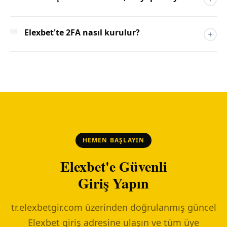
tüm özelliklere erişebilirsiniz.
adres üzerinden Kayıt Ol butonuna tıklayın, formu
doldurun ve e-posta veya SMS doğrulamasını
tamamlayın. Hesabınız hemen aktif olur ve hoş geldin
Elexbet giriş ekranındaki "Şifremi Unuttum"
08
Elexbet'te 2FA nasıl kurulur?
avantajlarına anında kavuşursunuz.
bağlantısına tıklayın. Üyelik e-posta adresinize
sıfırlama bağlantısı gönderilecektir. Bağlantı 15 dakika
geçerlidir. E-posta gelmezse spam klasörünüzü
Elexbet hesabınıza giriş yapın, sağ üstteki profil
kontrol edin; sorun devam ederse Elexbet canlı
menüsünden Güvenlik Ayarları'na gidin ve İki Faktörlü
desteğe başvurun.
Doğrulama seçeneğini aktif hale getirin. SMS veya
authenticator uygulama seçeneklerinden birini tercih
edin. SMS'e kıyasla authenticator uygulaması (Google,
Microsoft) SIM swap saldırılarına karşı çok daha
güvenlidir.
HEMEN BAŞLAYIN
Elexbet'e Güvenli
Giriş Yapın
tr.elexbetgir.com üzerinden doğrulanmış güncel
Elexbet giriş adresine ulaşın ve tüm üye