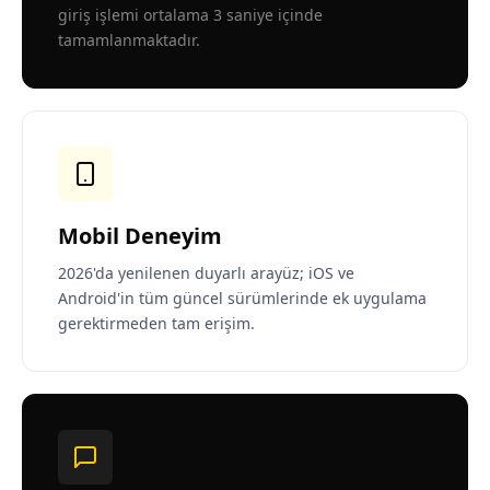
giriş işlemi ortalama 3 saniye içinde
tamamlanmaktadır.
Mobil Deneyim
2026'da yenilenen duyarlı arayüz; iOS ve
Android'in tüm güncel sürümlerinde ek uygulama
gerektirmeden tam erişim.