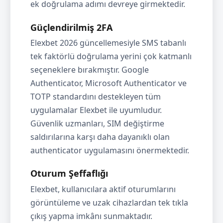
ek doğrulama adımı devreye girmektedir.
Güçlendirilmiş 2FA
Elexbet 2026 güncellemesiyle SMS tabanlı
tek faktörlü doğrulama yerini çok katmanlı
seçeneklere bırakmıştır. Google
Authenticator, Microsoft Authenticator ve
TOTP standardını destekleyen tüm
uygulamalar Elexbet ile uyumludur.
Güvenlik uzmanları, SIM değiştirme
saldırılarına karşı daha dayanıklı olan
authenticator uygulamasını önermektedir.
Oturum Şeffaflığı
Elexbet, kullanıcılara aktif oturumlarını
görüntüleme ve uzak cihazlardan tek tıkla
çıkış yapma imkânı sunmaktadır.