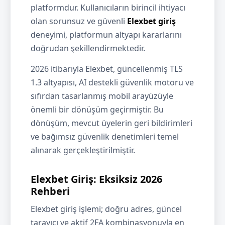
platformdur. Kullanıcıların birincil ihtiyacı
olan sorunsuz ve güvenli
Elexbet giriş
deneyimi, platformun altyapı kararlarını
doğrudan şekillendirmektedir.
2026 itibarıyla Elexbet, güncellenmiş TLS
1.3 altyapısı, AI destekli güvenlik motoru ve
sıfırdan tasarlanmış mobil arayüzüyle
önemli bir dönüşüm geçirmiştir. Bu
dönüşüm, mevcut üyelerin geri bildirimleri
ve bağımsız güvenlik denetimleri temel
alınarak gerçekleştirilmiştir.
Elexbet Giriş: Eksiksiz 2026
Rehberi
Elexbet giriş işlemi; doğru adres, güncel
tarayıcı ve aktif 2FA kombinasyonuyla en