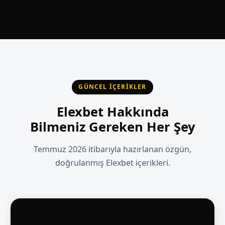
GÜNCEL İÇERIKLER
Elexbet Hakkında
Bilmeniz Gereken Her Şey
Temmuz 2026 itibarıyla hazırlanan özgün,
doğrulanmış Elexbet içerikleri.