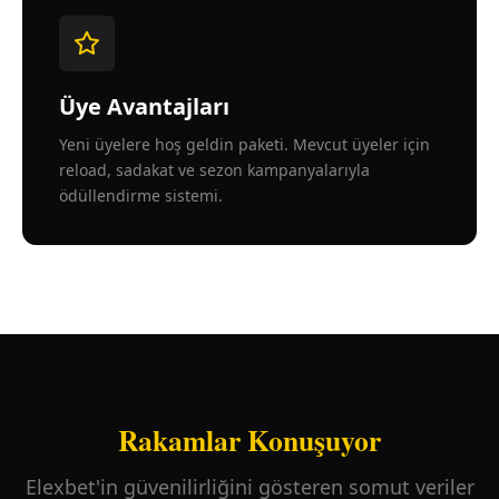
Üye Avantajları
Yeni üyelere hoş geldin paketi. Mevcut üyeler için
reload, sadakat ve sezon kampanyalarıyla
ödüllendirme sistemi.
Rakamlar Konuşuyor
Elexbet'in güvenilirliğini gösteren somut veriler