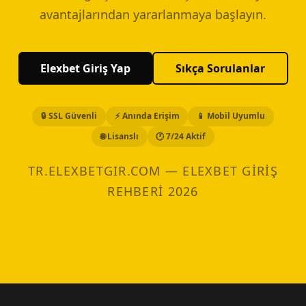
avantajlarından yararlanmaya başlayın.
Elexbet Giriş Yap
Sıkça Sorulanlar
🔒 SSL Güvenli
⚡ Anında Erişim
📱 Mobil Uyumlu
🌐 Lisanslı
🕐 7/24 Aktif
TR.ELEXBETGIR.COM — ELEXBET GİRİŞ
REHBERİ 2026