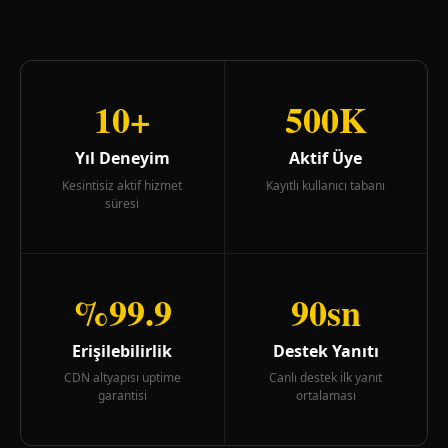
10+
500K
Yıl Deneyim
Aktif Üye
Kesintisiz aktif hizmet
Kayıtlı kullanıcı tabanı
süresi
%99.9
90sn
Erişilebilirlik
Destek Yanıtı
CDN altyapısı uptime
Canlı destek ilk yanıt
garantisi
ortalaması