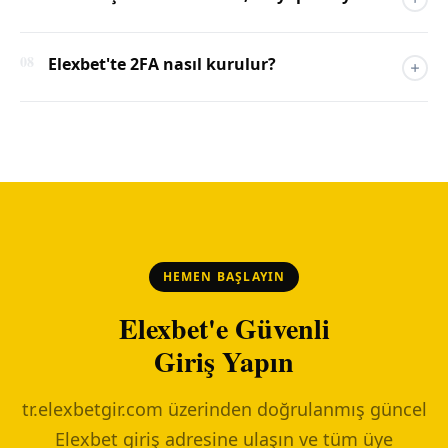
tüm özelliklere erişebilirsiniz.
adres üzerinden Kayıt Ol butonuna tıklayın, formu
doldurun ve e-posta veya SMS doğrulamasını
tamamlayın. Hesabınız hemen aktif olur ve hoş geldin
Elexbet giriş ekranındaki "Şifremi Unuttum"
08
Elexbet'te 2FA nasıl kurulur?
avantajlarına anında kavuşursunuz.
bağlantısına tıklayın. Üyelik e-posta adresinize
sıfırlama bağlantısı gönderilecektir. Bağlantı 15 dakika
geçerlidir. E-posta gelmezse spam klasörünüzü
Elexbet hesabınıza giriş yapın, sağ üstteki profil
kontrol edin; sorun devam ederse Elexbet canlı
menüsünden Güvenlik Ayarları'na gidin ve İki Faktörlü
desteğe başvurun.
Doğrulama seçeneğini aktif hale getirin. SMS veya
authenticator uygulama seçeneklerinden birini tercih
edin. SMS'e kıyasla authenticator uygulaması (Google,
Microsoft) SIM swap saldırılarına karşı çok daha
güvenlidir.
HEMEN BAŞLAYIN
Elexbet'e Güvenli
Giriş Yapın
tr.elexbetgir.com üzerinden doğrulanmış güncel
Elexbet giriş adresine ulaşın ve tüm üye