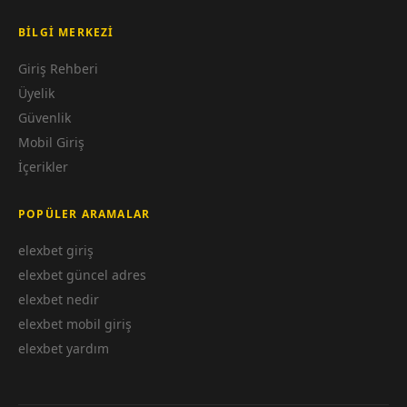
BILGI MERKEZI
Giriş Rehberi
Üyelik
Güvenlik
Mobil Giriş
İçerikler
POPÜLER ARAMALAR
elexbet giriş
elexbet güncel adres
elexbet nedir
elexbet mobil giriş
elexbet yardım