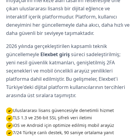
ihtiyaçlarını merkeze alan tasarım felsefesiyle öne
çıkan uluslararası lisanslı bir dijital eğlence ve
interaktif içerik platformudur. Platform, kullanıcı
deneyimini her güncellemeyle daha akıcı, daha hızlı ve
daha güvenli bir seviyeye taşımaktadır.
2026 yılında gerçekleştirilen kapsamlı teknik
güncellemeyle
Elexbet giriş
süreci sadeleştirilmiş;
yeni nesil güvenlik katmanları, genişletilmiş 2FA
seçenekleri ve mobil öncelikli arayüz yenilikleri
platforma dahil edilmiştir. Bu gelişmeler, Elexbet'i
Türkiye'deki dijital platform kullanıcılarının tercihleri
arasında üst sıralara taşımıştır.
Uluslararası lisans güvencesiyle denetimli hizmet
✓
TLS 1.3 ve 256-bit SSL şifreli veri iletimi
✓
iOS ve Android için optimize edilmiş mobil arayüz
✓
7/24 Türkçe canlı destek, 90 saniye ortalama yanıt
✓