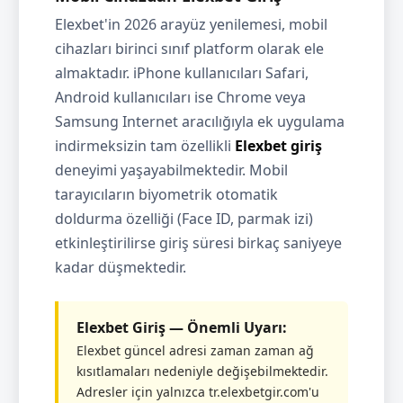
Elexbet'in 2026 arayüz yenilemesi, mobil
cihazları birinci sınıf platform olarak ele
almaktadır. iPhone kullanıcıları Safari,
Android kullanıcıları ise Chrome veya
Samsung Internet aracılığıyla ek uygulama
indirmeksizin tam özellikli
Elexbet giriş
deneyimi yaşayabilmektedir. Mobil
tarayıcıların biyometrik otomatik
doldurma özelliği (Face ID, parmak izi)
etkinleştirilirse giriş süresi birkaç saniyeye
kadar düşmektedir.
Elexbet Giriş — Önemli Uyarı:
Elexbet güncel adresi zaman zaman ağ
kısıtlamaları nedeniyle değişebilmektedir.
Adresler için yalnızca tr.elexbetgir.com'u