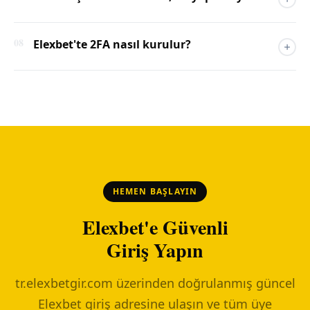
tüm özelliklere erişebilirsiniz.
adres üzerinden Kayıt Ol butonuna tıklayın, formu
doldurun ve e-posta veya SMS doğrulamasını
tamamlayın. Hesabınız hemen aktif olur ve hoş geldin
Elexbet giriş ekranındaki "Şifremi Unuttum"
08
Elexbet'te 2FA nasıl kurulur?
avantajlarına anında kavuşursunuz.
bağlantısına tıklayın. Üyelik e-posta adresinize
sıfırlama bağlantısı gönderilecektir. Bağlantı 15 dakika
geçerlidir. E-posta gelmezse spam klasörünüzü
Elexbet hesabınıza giriş yapın, sağ üstteki profil
kontrol edin; sorun devam ederse Elexbet canlı
menüsünden Güvenlik Ayarları'na gidin ve İki Faktörlü
desteğe başvurun.
Doğrulama seçeneğini aktif hale getirin. SMS veya
authenticator uygulama seçeneklerinden birini tercih
edin. SMS'e kıyasla authenticator uygulaması (Google,
Microsoft) SIM swap saldırılarına karşı çok daha
güvenlidir.
HEMEN BAŞLAYIN
Elexbet'e Güvenli
Giriş Yapın
tr.elexbetgir.com üzerinden doğrulanmış güncel
Elexbet giriş adresine ulaşın ve tüm üye