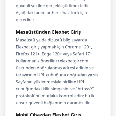
güvenli şekilde gerçekleştirilmektedir.
Aşağıdaki adımlar her cihaz türü için
geçerlidir.
Masaüstünden Elexbet Giriş
Masaüstü ya da dizüstü bilgisayarda
Elexbet giriş yapmak için Chrome 120+,
Firefox 121+, Edge 120+ veya Safari 17+
kullanmanız önerilir. tr.elexbetgir.com
üzerinden doğrulanmış adresi edinin ve
tarayıcının URL çubuğuna doğrudan yazın.
Sayfanın yüklenmesiyle birlikte URL
çubuğundaki kilit simgesini ve "https://"
protokolünü mutlaka kontrol edin; bu iki
unsur güvenli bağlantının garantisidir.
Mobil Cihazdan Elexbet Giriş