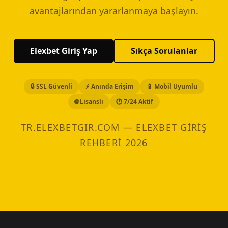
avantajlarından yararlanmaya başlayın.
Elexbet Giriş Yap
Sıkça Sorulanlar
🔒 SSL Güvenli
⚡ Anında Erişim
📱 Mobil Uyumlu
🌐 Lisanslı
🕐 7/24 Aktif
TR.ELEXBETGIR.COM — ELEXBET GİRİŞ
REHBERİ 2026