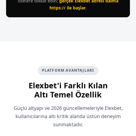
sitelere dikkat edin;
gerçek Elexbet adresi daima
https:// ile başlar.
PLATFORM AVANTAJLARI
Elexbet'i Farklı Kılan
Altı Temel Özellik
Güçlü altyapı ve 2026 güncellemeleriyle Elexbet,
kullanıcılarına altı kritik alanda üstün deneyim
sunmaktadır.