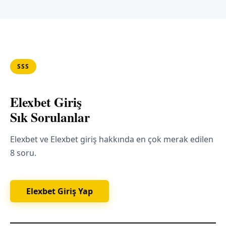
SSS
Elexbet Giriş
Sık Sorulanlar
Elexbet ve Elexbet giriş hakkında en çok merak edilen
8 soru.
Elexbet Giriş Yap