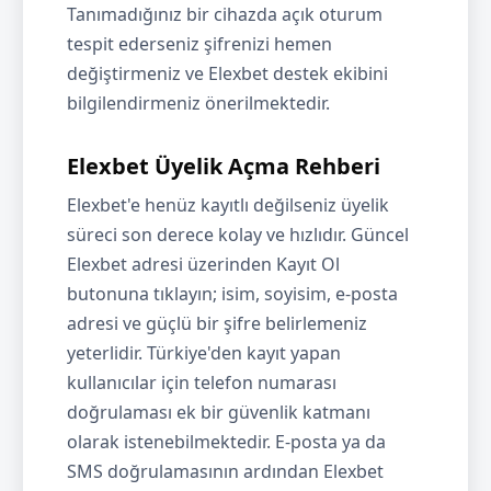
Tanımadığınız bir cihazda açık oturum
tespit ederseniz şifrenizi hemen
değiştirmeniz ve Elexbet destek ekibini
bilgilendirmeniz önerilmektedir.
Elexbet Üyelik Açma Rehberi
Elexbet'e henüz kayıtlı değilseniz üyelik
süreci son derece kolay ve hızlıdır. Güncel
Elexbet adresi üzerinden Kayıt Ol
butonuna tıklayın; isim, soyisim, e-posta
adresi ve güçlü bir şifre belirlemeniz
yeterlidir. Türkiye'den kayıt yapan
kullanıcılar için telefon numarası
doğrulaması ek bir güvenlik katmanı
olarak istenebilmektedir. E-posta ya da
SMS doğrulamasının ardından Elexbet