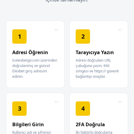
1
2
Adresi Öğrenin
Tarayıcıya Yazın
tr.elexbetgir.com üzerinden
Adresi doğrudan URL
doğrulanmış ve güncel
çubuğuna yazın. Kilit
Elexbet giriş adresini
simgesi ve https:// güvenli
edinin.
bağlantıyı onaylar.
3
4
Bilgileri Girin
2FA Doğrula
Kullanıcı adı ve şifrenizi
İki faktörlü doğrulama