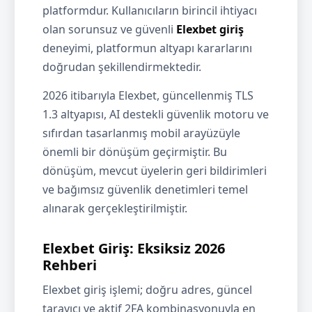
platformdur. Kullanıcıların birincil ihtiyacı
olan sorunsuz ve güvenli
Elexbet giriş
deneyimi, platformun altyapı kararlarını
doğrudan şekillendirmektedir.
2026 itibarıyla Elexbet, güncellenmiş TLS
1.3 altyapısı, AI destekli güvenlik motoru ve
sıfırdan tasarlanmış mobil arayüzüyle
önemli bir dönüşüm geçirmiştir. Bu
dönüşüm, mevcut üyelerin geri bildirimleri
ve bağımsız güvenlik denetimleri temel
alınarak gerçekleştirilmiştir.
Elexbet Giriş: Eksiksiz 2026
Rehberi
Elexbet giriş işlemi; doğru adres, güncel
tarayıcı ve aktif 2FA kombinasyonuyla en