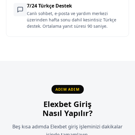
7/24 Türkçe Destek
Canlı sohbet, e-posta ve yardım merkezi
üzerinden hafta sonu dahil kesintisiz Türkçe
destek. Ortalama yanıt süresi 90 saniye.
ADIM ADIM
Elexbet Giriş
Nasıl Yapılır?
Beş kısa adımda Elexbet giriş işleminizi dakikalar
içinde tamamlayın.