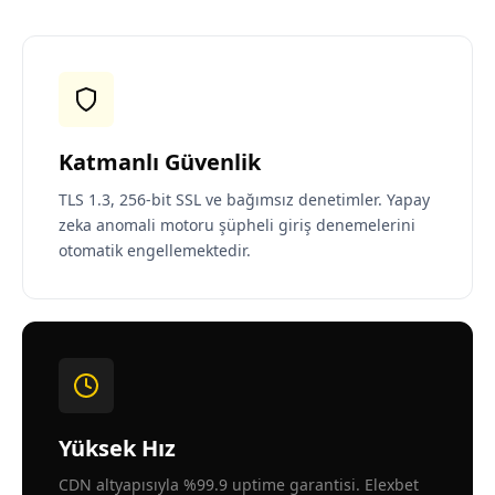
Katmanlı Güvenlik
TLS 1.3, 256-bit SSL ve bağımsız denetimler. Yapay
zeka anomali motoru şüpheli giriş denemelerini
otomatik engellemektedir.
Yüksek Hız
CDN altyapısıyla %99.9 uptime garantisi. Elexbet